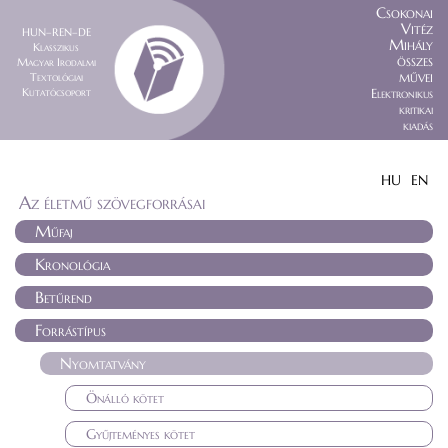
Csokonai
Vitéz
HUN–REN–DE
Mihály
Klasszikus
összes
Magyar Irodalmi
művei
Textológiai
Kutatócsoport
Elektronikus
kritikai
kiadás
HU
EN
Az életmű szövegforrásai
Műfaj
Kronológia
Betűrend
Forrástípus
Nyomtatvány
Önálló kötet
Gyűjteményes kötet