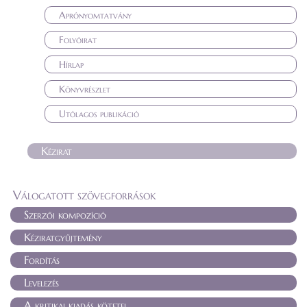
Aprónyomtatvány
Folyóirat
Hírlap
Könyvrészlet
Utólagos publikáció
Kézirat
Válogatott szövegforrások
Szerzői kompozíció
Kéziratgyűjtemény
Fordítás
Levelezés
A kritikai kiadás kötetei