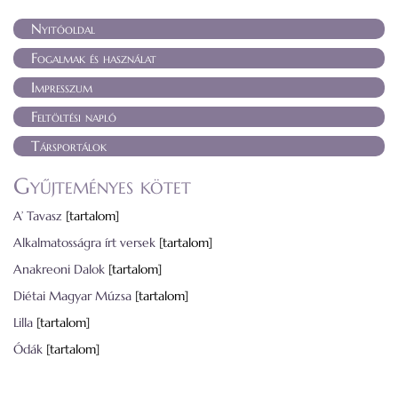
Nyitóoldal
Fogalmak és használat
Impresszum
Feltöltési napló
Társportálok
Gyűjteményes kötet
A’ Tavasz
[tartalom]
Alkalmatosságra írt versek
[tartalom]
Anakreoni Dalok
[tartalom]
Diétai Magyar Múzsa
[tartalom]
Lilla
[tartalom]
Ódák
[tartalom]