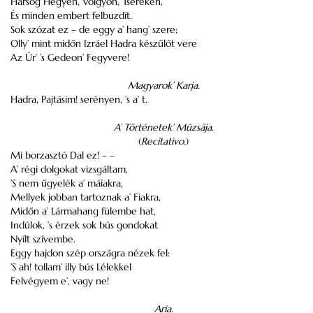
Harsog Hegyen, Vőlgyön, Tseréken,
És minden embert felbuzdít.
Sok szózat ez – de eggy a’ hang’ szere;
Olly’ mint midőn Izráel Hadra készűlőt vere
Az Úr’ ’s Gedeon’ Fegyvere!
Magyarok’ Karja.
Hadra, Pajtásim! serényen, ’s a’ t.
A’ Történetek’ Múzsája.
(
Recitativo.
)
Mi borzasztó Dal ez! – –
A’ régi dolgokat vizsgáltam,
’S nem űgyelék a’ máiakra,
Mellyek jobban tartoznak a’ Fiakra,
Midőn a’ Lármahang fülembe hat,
Indúlok, ’s érzek sok bús gondokat
Nyílt szívembe.
Eggy hajdon szép országra nézek fel:
’S ah! tollam’ illy bús Lélekkel
Felvégyem e’, vagy ne!
Aria.