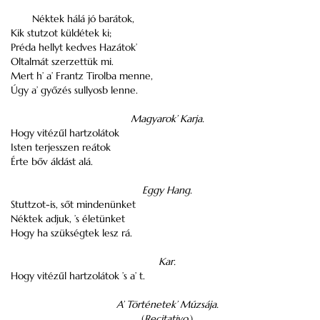
Néktek hálá jó barátok,
Kik stutzot küldétek ki;
Préda hellyt kedves Hazátok’
Oltalmát szerzettük mi.
Mert h’ a’ Frantz Tirolba menne,
Úgy a’ győzés sullyosb lenne.
Magyarok’ Karja.
Hogy vitézűl hartzolátok
Isten terjesszen reátok
Érte bőv áldást alá.
Eggy Hang.
Stuttzot-is, sőt mindenünket
Néktek adjuk, ’s életünket
Hogy ha szükségtek lesz rá.
Kar.
Hogy vitézűl hartzolátok ’s a’ t.
A’ Történetek’ Múzsája.
(
Recitativo.
)