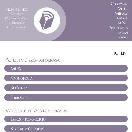
Csokonai
Vitéz
HUN–REN–DE
Mihály
Klasszikus
összes
Magyar Irodalmi
művei
Textológiai
Kutatócsoport
Elektronikus
kritikai
kiadás
HU
EN
Az életmű szövegforrásai
Műfaj
Kronológia
Betűrend
Forrástípus
Válogatott szövegforrások
Szerzői kompozíció
Kéziratgyűjtemény