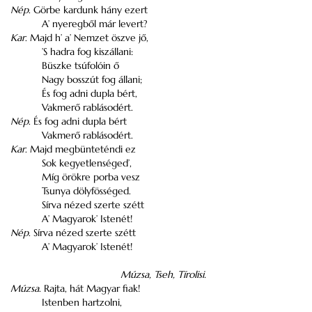
Nép
. Görbe kardunk hány ezert
A’ nyeregből már levert?
Kar
. Majd h’ a’ Nemzet öszve jő,
’S hadra fog kiszállani:
Büszke tsúfolóin ő
Nagy bosszút fog állani;
És fog adni dupla bért,
Vakmerő rablásodért.
Nép
. És fog adni dupla bért
Vakmerő rablásodért.
Kar
. Majd megbünteténdi ez
Sok kegyetlenséged’,
Míg örökre porba vesz
Tsunya dölyfösséged.
Sírva nézed szerte szétt
A’ Magyarok’ Istenét!
Nép
. Sírva nézed szerte szétt
A’ Magyarok’ Istenét!
Múzsa,
Tseh, Tírolisi.
Múzsa
. Rajta, hát Magyar fiak!
Istenben hartzolni,