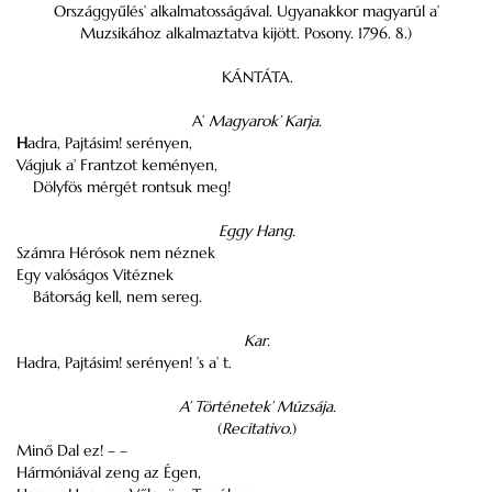
Országgyűlés’ alkalmatosságával. Ugyanakkor magyarúl a’
Muzsikához alkalmaztatva kijött. Posony. 1796. 8.)
KÁNTÁTA.
A’
Magyarok’ Karja.
H
adra, Pajtásim! serényen,
Vágjuk a’ Frantzot keményen,
Dölyfös mérgét rontsuk meg!
Eggy Hang.
Számra Hérósok nem néznek
Egy valóságos Vitéznek
Bátorság kell, nem sereg.
Kar.
Hadra, Pajtásim! serényen! ’s a’ t.
A’ Történetek’ Múzsája.
(
Recitativo.
)
Minő Dal ez! – –
Hármóniával zeng az Égen,