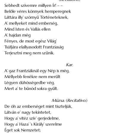
Sebhedt szívemre millyen Ír! – –
Belőle véres könnyek hemperegnek
Láttára illy’ szörnyű Történeteknek,
A’ mellyeket mind emberség,
Mind Isten és Vallás ellen
A’ hajdan még
Fényes, de most egész Világ’
Tsúfjára elallyasodott Frantziaság
Terjesztni meg nem szűnik.
Kar.
A’ gaz Frantziáknál egy Nép is még,
Méllyebb fenékre nem merűlt
Légyen dühösségedbe vég,
Mert a’ te bűnöd sokra gyűlt.
Múzsa.
(
Recitativo.
)
De óh az emberséget mint tiszteljük,
Látván e’ nagy tekíntetet,
Hogy a’ vitéz szív’ gerjedelme,
Hogy a’ Haza’ ’s Király’ szerelme
Éget sok Nemzetet;