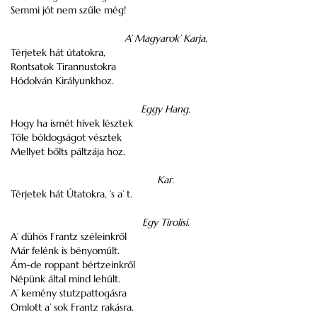
Semmi jót nem szűle még!
A’ Magyarok’ Karja.
Térjetek hát útatokra,
Rontsatok Tirannustokra
Hódolván Királyunkhoz.
Eggy Hang.
Hogy ha ismét hívek lésztek
Tőle bóldogságot vésztek
Mellyet bőlts páltzája hoz.
Kar.
Térjetek hát Útatokra, ’s a’ t.
Egy Tirolisi.
A’ dühös Frantz széleinkről
Már felénk is bényomúlt.
Ám-de roppant bértzeinkről
Népünk által mind lehúlt.
A’ kemény stutzpattogásra
Omlott a’ sok Frantz rakásra.