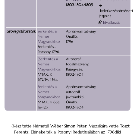
1802-1804/1805
keletkezéstörténeti
jegyzet
hivatkozás
Szövegváltozatok
Serkentés a’
Aprónyomtatvány.
Nemes
Önálló.
Magyarokhoz
1796
Serkentés…,
Pozsony 1796.
[Serkentés a’
Autográf
Nemes
fogalmazvány.
Magyarokhoz]
Rájegyzés.
MTAK. K
1802-1804
672/IV., 156a.
Serkentés a’
Aprónyomtatvány,
Nemes
autográf
Magyarokhoz
javításokkal.
MTAK. K 668,
Önálló.
1a–12b.
1802-1804
(Készítette Németűl Wéber Simon Péter. Muzsikára vette Toszt
Ferentz. Elénekelték a’ Posonyi Reduthsálában az 1796diki