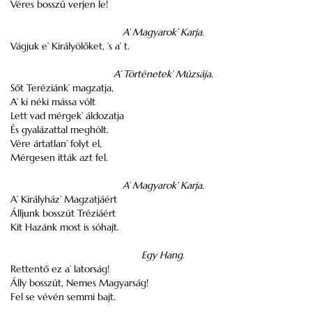
Véres bosszú verjen le!
A’ Magyarok’ Karja.
Vágjuk e’ Királyölőket, ’s a’ t.
A’ Történetek’ Múzsája.
Sőt Teréziánk’ magzatja,
A’ ki néki mássa vólt
Lett vad mérgek’ áldozatja
És gyalázattal meghólt.
Vére ártatlan’ folyt el,
Mérgesen itták azt fel.
A’ Magyarok’ Karja.
A’ Királyház’ Magzatjáért
Álljunk bosszút Tréziáért
Kit Hazánk most is sóhajt.
Egy Hang.
Rettentő ez a’ latorság!
Álly bosszút, Nemes Magyarság!
Fel se vévén semmi bajt.