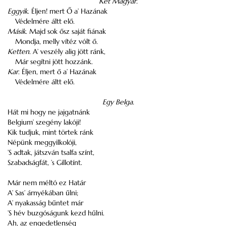
Két Magyar.
Eggyik
. Éljen! mert Ő a’ Hazának
Védelmére áltt elő.
Másik
. Majd sok ősz saját fiának
Mondja, melly vítéz vólt ő.
Ketten
. A’ veszély alig jött ránk,
Már segítni jött hozzánk.
Kar
. Éljen, mert ő a’ Hazának
Védelmére áltt elő.
Egy Belga.
Hát mi hogy ne jajgatnánk
Belgium’ szegény lakóji!
Kik tudjuk, mint törtek ránk
Népünk meggyilkolóji,
’S adtak, játszván tsalfa színt,
Szabadságfát, ’s Gillotínt.
Már nem méltó ez Határ
A’ Sas’ árnyékában űlni;
A’ nyakasság bűntet már
’S hév buzgóságunk kezd hűlni.
Ah, az engedetlenség