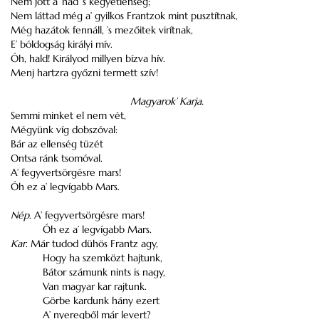
Nem jött a’ had ’s kegyetlenség;
Nem láttad még a’ gyilkos Frantzok mint pusztítnak,
Még hazátok fennáll, ’s mezőitek virítnak,
E’ bóldogság királyi mív.
Óh, hald! Királyod millyen bízva hív.
Menj hartzra győzni termett szív!
Magyarok’ Karja.
Semmi minket el nem vét,
Mégyünk víg dobszóval:
Bár az ellenség tüzét
Ontsa ránk tsomóval.
A’ fegyvertsörgésre mars!
Óh ez a’ legvígabb Mars.
Nép
. A’ fegyvertsörgésre mars!
Óh ez a’ legvígabb Mars.
Kar
. Már tudod dühös Frantz agy,
Hogy ha szemközt hajtunk,
Bátor számunk nints is nagy,
Van magyar kar rajtunk.
Görbe kardunk hány ezert
A’ nyeregből már levert?