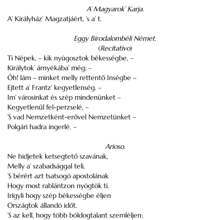
A’ Magyarok’ Karja.
A’ Királyház’ Magzatjáért, ’s a’ t.
Eggy Birodalombéli Német.
(
Recitativo
)
Ti Népek, – kik nyúgosztok békességbe, –
Királytok’ árnyékába’ még; –
Óh! lám – minket melly rettentő Inségbe –
Ejtett a’ Frantz’ kegyetlenség. –
Im’ városinkat és szép mindenünket –
Kegyetlenűl fel-perzselé, –
’S vad Nemzetként-erővel Nemzetünket –
Polgári hadra ingerlé. –
Arioso.
Ne hidjetek ketsegtető szavának,
Melly a’ szabadsággal teli,
’S bérért azt tsatsogó apostolának
Hogy most rablántzon nyögtök ti.
Irígyli hogy szép békességbe éljen
Országtok állandó időt.
’S az kell, hogy több bóldogtalant szemléljen;