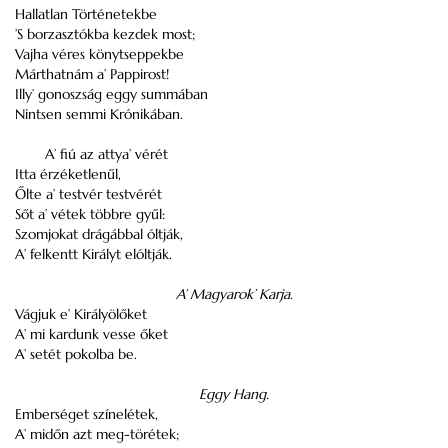
Hallatlan Történetekbe
’S borzasztókba kezdek most;
Vajha véres könytseppekbe
Márthatnám a’ Pappirost!
Illy’ gonoszság eggy summában
Nintsen semmi Krónikában.
A’ fiú az attya’ vérét
Itta érzéketlenűl,
Őlte a’ testvér testvérét
Sőt a’ vétek többre gyűl:
Szomjokat drágábbal óltják,
A’ felkentt Királyt elóltják.
A’ Magyarok’ Karja.
Vágjuk e’ Királyölőket
A’ mi kardunk vesse őket
A’ setét pokolba be.
Eggy Hang.
Emberséget színelétek,
A’ midőn azt meg-törétek;