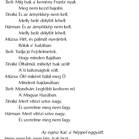
Tseh
. Míg tsak a’ kemény Frantz nyak
Meg nem kezd hajolni;
Tírolisi
. És az árnyékkép nem kell,
Melly belé dölyföt lehell.
Hárman
. És az árnyékkép nem kell,
Melly belé dölyföt lehell.
Múzsa
. Hírt, és pálmát nyerjetek
Rólok e’ tsatában:
Tseh
. Tudja jó Fej’delmetek,
Hogy minden Bajában
Tírolisi
. Óltalmúl, mihelyt tsak szólt
A’ ti bátorságtok vólt.
Múzsa
. Óh! miként hálál meg Ő
Mindent hajdanában;
Tseh
. Mondván: Legtöbb kedvem nő
A’ Magyar Hazában.
Tírolisi
. Mert vitézi szíve nagy,
És szerelme meg nem fagy.
Hárman
. Mert vitézi szíve nagy;
És szerelme meg nem fagy.
Az egész Kar, a’ Néppel eggyütt
.
Nem; nem hír, nem bér, tsak tiszt