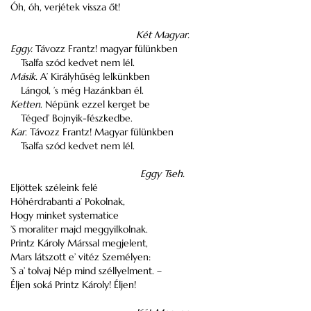
Óh, óh, verjétek vissza őt!
Két Magyar.
Eggy.
Távozz Frantz! magyar fülünkben
Tsalfa szód kedvet nem lél.
Másik.
A’ Királyhűség lelkünkben
Lángol, ’s még Hazánkban él.
Ketten
. Népünk ezzel kerget be
Téged’ Bojnyik-fészkedbe.
Kar
. Távozz Frantz! Magyar fülünkben
Tsalfa szód kedvet nem lél.
Eggy Tseh.
Eljöttek széleink felé
Hóhérdrabanti a’ Pokolnak,
Hogy minket systematice
’S moraliter majd meggyilkolnak.
Printz Károly Márssal megjelent,
Mars látszott e’ vitéz Személyen:
’S a’ tolvaj Nép mind széllyelment. –
Éljen soká Printz Károly! Éljen!