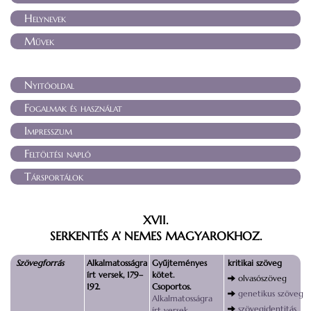
Helynevek
Művek
Nyitóoldal
Fogalmak és használat
Impresszum
Feltöltési napló
Társportálok
XVII.
SERKENTÉS A’ NEMES MAGYAROKHOZ.
Szövegforrás
Alkalmatosságra
Gyűjteményes
kritikai szöveg
írt versek, 179–
kötet.
olvasószöveg
192.
Csoportos.
genetikus szöveg
Alkalmatosságra
szövegidentitás
írt versek