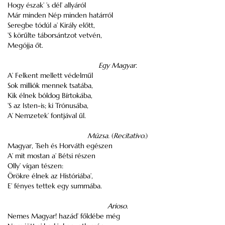
Hogy észak’ ’s dél’ allyáról
Már minden Nép minden határról
Seregbe tódúl a’ Király előtt,
’S körűlte táborsántzot vetvén,
Megójja őt.
Egy Magyar.
A’ Felkent mellett védelműl
Sok milliók mennek tsatába,
Kik élnek bóldog Bírtokába,
’S az Isten-is; ki Trónusába,
A’ Nemzetek’ fontjával űl.
Múzsa.
(
Recitativo.
)
Magyar, Tseh és Horváth egészen
A’ mit mostan a’ Bétsi részen
Olly’ vígan tészen:
Örökre élnek az Históriába’,
E’ fényes tettek egy summába.
Arioso.
Nemes Magyar! hazád’ főldébe még