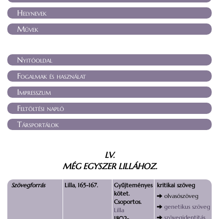
Helynevek
Művek
Nyitóoldal
Fogalmak és használat
Impresszum
Feltöltési napló
Társportálok
LV.
MÉG EGYSZER LILLÁHOZ.
Szövegforrás
Lilla, 165-167.
Gyűjteményes
kritikai szöveg
kötet.
olvasószöveg
Csoportos.
genetikus szöveg
Lilla
szövegidentitás
1802-