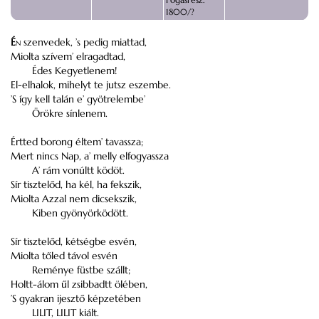
1800/?
É
n
szenvedek, ’s pedig miattad,
Miolta szívem’ elragadtad,
Édes Kegyetlenem!
El-elhalok, mihelyt te jutsz eszembe.
’S így kell talán e’ gyötrelembe’
Örökre sínlenem.
Értted borong éltem’ tavassza;
Mert nincs Nap, a’ melly elfogyassza
A’ rám vonúltt ködöt.
Sír tisztelőd, ha kél, ha fekszik,
Miolta Azzal nem dicsekszik,
Kiben gyönyörködött.
Sír tisztelőd, kétségbe esvén,
Miolta tőled távol esvén
Reménye füstbe szállt;
Holtt-álom űl zsibbadtt ölében,
’S gyakran ijesztő képzetében
LILIT, LILIT kiált.