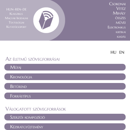
Csokonai
Vitéz
HUN–REN–DE
Mihály
Klasszikus
összes
Magyar Irodalmi
művei
Textológiai
Kutatócsoport
Elektronikus
kritikai
kiadás
HU
EN
Az életmű szövegforrásai
Műfaj
Kronológia
Betűrend
Forrástípus
Válogatott szövegforrások
Szerzői kompozíció
Kéziratgyűjtemény