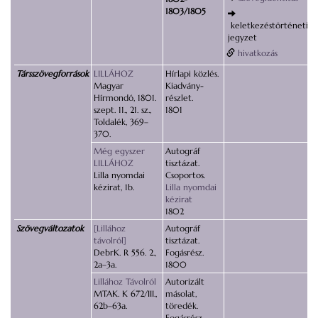
1803/1805
keletkezéstörténeti
jegyzet
hivatkozás
Társszövegforrások
LILLÁHOZ
Hírlapi közlés.
Magyar
Kiadvány-
Hírmondó, 1801.
részlet.
szept. 11., 21. sz.,
1801
Toldalék, 369–
370.
Még egyszer
Autográf
LILLÁHOZ
tisztázat.
Lilla nyomdai
Csoportos.
kézirat, 1b.
Lilla nyomdai
kézirat
1802
Szövegváltozatok
[Lillához
Autográf
távolról]
tisztázat.
DebrK. R 556. 2.,
Fogásrész.
2a–3a.
1800
Lillához Távolról
Autorizált
MTAK. K 672/III.,
másolat,
62b–63a.
töredék.
Fogásrész.