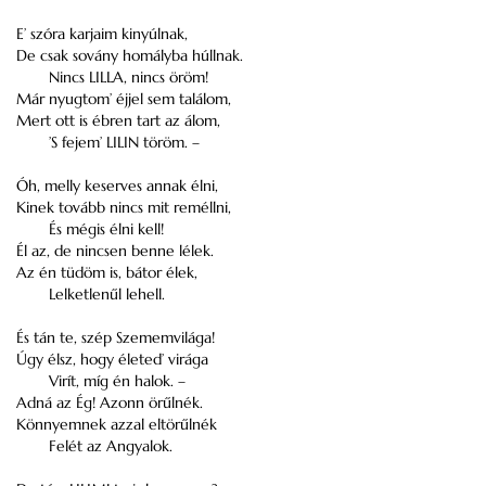
E’ szóra karjaim kinyúlnak,
De csak sovány homályba húllnak.
Nincs LILLA, nincs öröm!
Már nyugtom’ éjjel sem találom,
Mert ott is ébren tart az álom,
’S fejem’ LILIN töröm. –
Óh, melly keserves annak élni,
Kinek tovább nincs mit reméllni,
És mégis élni kell!
Él az, de nincsen benne lélek.
Az én tüdöm is, bátor élek,
Lelketlenűl lehell.
És tán te, szép Szememvilága!
Úgy élsz, hogy életed’ virága
Virít, míg én halok. –
Adná az Ég! Azonn örűlnék.
Könnyemnek azzal eltörűlnék
Felét az Angyalok.