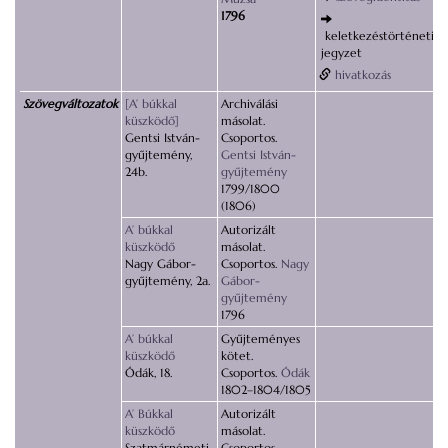
1796
keletkezéstörténeti
jegyzet
hivatkozás
Szövegváltozatok
[A’ búkkal
Archiválási
küszködő]
másolat.
Gentsi István-
Csoportos.
gyűjtemény,
Gentsi István-
24b.
gyűjtemény
1799/1800
(1806)
A’ búkkal
Autorizált
küszködő
másolat.
Nagy Gábor-
Csoportos.
Nagy
gyűjtemény, 2a.
Gábor-
gyűjtemény
1796
A’ búkkal
Gyűjteményes
küszködő
kötet.
Ódák, 18.
Csoportos.
Ódák
1802–1804/1805
A’ Búkkal
Autorizált
küszködő
másolat.
Szatmárnémeti-
Csoportos.