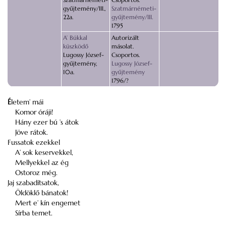
gyűjtemény/III.,
Szatmárnémeti-
22a.
gyűjtemény/III.
1795
A’ Búkkal
Autorizált
küszködő
másolat.
Lugossy József-
Csoportos.
gyűjtemény,
Lugossy József-
10a.
gyűjtemény
1796/?
É
letem’ mái
Komor óráji!
Hány ezer bú ’s átok
Jöve rátok.
Fussatok ezekkel
A’ sok keservekkel,
Mellyekkel az ég
Ostoroz még.
Jaj szabadítsatok,
Öldöklő bánatok!
Mert e’ kín engemet
Sírba temet.