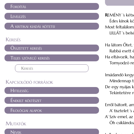
Fordítás
R
EMÉNY ’s kéts
Levelezés
Édes kínok k
A kritikai kiadás kötetei
Most feltalálom
LILLÁT ’s be
Keresés
Ha látom Őtet, 
Összetett keresés
Rabbá esett 
Ha eltávozik, h
Teljes szövegű keresés
Tornyodzó r
Imádandó kegy
Mindennap t
Kapcsolódó források
De egy nyájas k
Hitelesség
Tekintetére 
Énekelt költészet
Erről bátorít, arr
Filológiai alapok
A’ tisztelet ’s
A’ Szív emel, az 
Mutatók
Óh csiklándo
Nevek