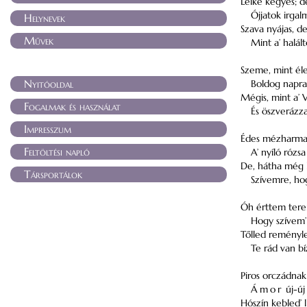
Lelke kegyes; d
Ójjatok irgal
Helynevek
Szava nyájas, d
Művek
Mint a’ halált
Szeme, mint élet
Nyitóoldal
Boldog napra
Mégis, mint a’ 
Fogalmak és használat
És öszverázz
Impresszum
Édes mézharmat
Feltöltési napló
A’ nyíló rózsa
De, hátha még 
Társportálok
Szívemre, h
Óh érttem terem
Hogy szívem’
Tőlled reményle
Te rád van b
Piros orczádnak
Ámor
új-új
Hószín kebled’ l