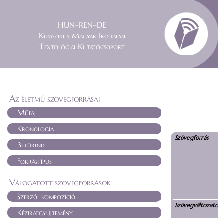
HUN–REN–DE
Klasszikus Magyar Irodalmi
Textológiai Kutatócsoport
Az életmű szövegforrásai
Műfaj
Kronológia
Szövegforrás
Betűrend
Forrástípus
Válogatott szövegforrások
Szerzői kompozíció
Szövegváltozat
Kéziratgyűjtemény