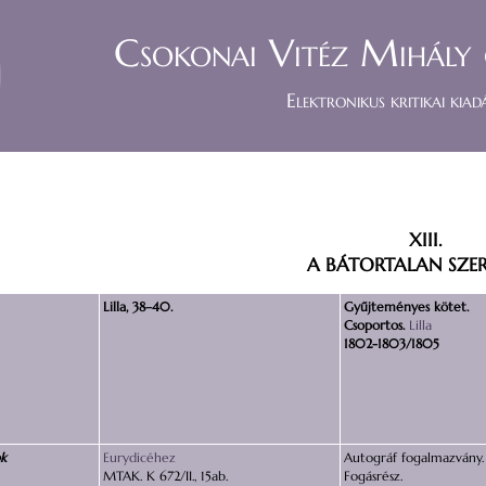
Csokonai Vitéz Mihály 
Elektronikus kritikai kiad
XIII.
A BÁTORTALAN SZER
Lilla, 38–40.
Gyűjteményes kötet.
Csoportos.
Lilla
1802-1803/1805
ok
Eurydicéhez
Autográf fogalmazvány.
MTAK. K 672/II., 15ab.
Fogásrész.