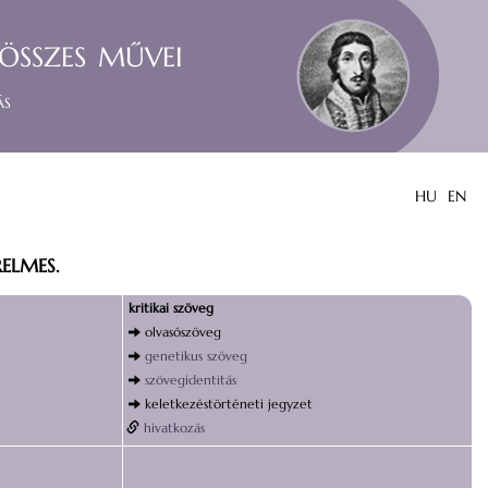
összes művei
ás
HU
EN
ELMES.
kritikai szöveg
olvasószöveg
genetikus szöveg
szövegidentitás
keletkezéstörténeti jegyzet
hivatkozás