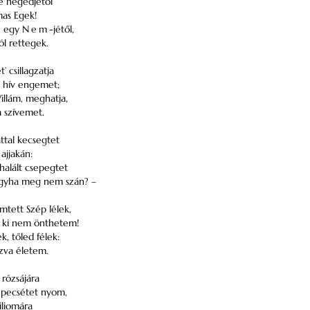
e negédjétől
mas Egek!
e egy
Nem
-jétől,
ól rettegek.
’ csillagzatja
 hív engemet;
Villám, meghatja,
a szívemet.
tal kecsegtet
 ajjakán:
halált csepegtet
ogyha meg nem szán? –
tett Szép lélek,
 ki nem önthetem!
k, tőled félek:
ízva életem.
 rózsájára
 pecsétet nyom,
iliomára