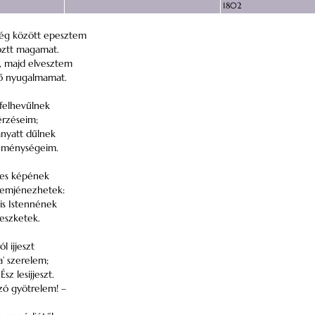
1802
ég között epesztem
öztt magamat.
, majd elvesztem
lső nyugalmamat.
felhevűlnek
érzéseim;
anyatt dűlnek
eménységeim.
es képének
emjénezhetek:
is Istennének
reszketek.
ól ijjeszt
 a’ szerelem;
Ész lesijjeszt.
zó gyötrelem! –