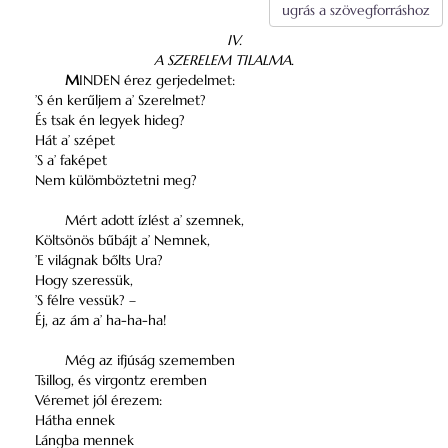
ugrás a szövegforráshoz
IV.
A SZERELEM TILALMA.
M
INDEN
érez gerjedelmet:
’S én kerűljem a’ Szerelmet?
És tsak én legyek hideg?
Hát a’ szépet
’S a’ faképet
Nem külömböztetni meg?
Mért adott ízlést a’ szemnek,
Költsönös bűbájt a’ Nemnek,
’E világnak bőlts Ura?
Hogy szeressük,
’S félre vessük? –
Éj, az ám a’ ha-ha-ha!
Még az ifjúság szememben
Tsillog, és virgontz eremben
Véremet jól érezem:
Hátha ennek
Lángba mennek