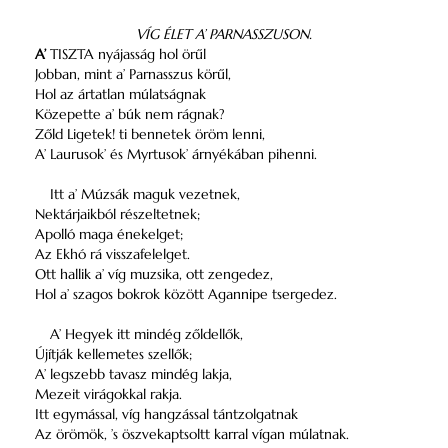
VÍG ÉLET A’ PARNASSZUSON.
A’
TISZTA nyájasság hol örűl
Jobban, mint a’ Parnasszus körűl,
Hol az ártatlan múlatságnak
Közepette a’ búk nem rágnak?
Zőld Ligetek! ti bennetek öröm lenni,
A’ Laurusok’ és Myrtusok’ árnyékában pihenni.
Itt a’ Múzsák maguk vezetnek,
Nektárjaikból részeltetnek;
Apolló maga énekelget;
Az Ekhó rá visszafelelget.
Ott hallik a’ víg muzsika, ott zengedez,
Hol a’ szagos bokrok között Agannipe tsergedez.
A’ Hegyek itt mindég zőldellők,
Újítják kellemetes szellők;
A’ legszebb tavasz mindég lakja,
Mezeit virágokkal rakja.
Itt egymással, víg hangzással tántzolgatnak
Az örömök, ’s öszvekaptsoltt karral vígan múlatnak.