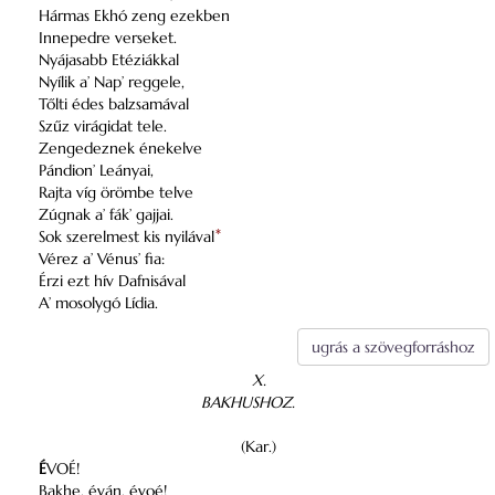
Hármas Ekhó zeng ezekben
Innepedre verseket.
Nyájasabb Etéziákkal
Nyílik a’ Nap’ reggele,
Tőlti édes balzsamával
Szűz virágidat tele.
Zengedeznek énekelve
Pándion’ Leányai,
Rajta víg örömbe telve
Zúgnak a’ fák’ gajjai.
Sok szerelmest kis nyilával
*
Vérez a’ Vénus’ fia:
Érzi ezt hív Dafnisával
A’ mosolygó Lídia.
ugrás a szövegforráshoz
X.
BAKHUSHOZ.
(Kar.)
É
VOÉ!
Bakhe, éván, évoé!