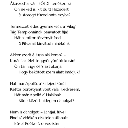
Ákászod’ allyán, FŐLDI! tenéked is?
Óh néked is, kit dűltt Hazádért
Sustorogó tüzed onta egybe?
Természet’ édes gyermeke! ’s a’ Világ’
Tág Templomának béavatott fija!
Hát a’ mikor törvényit írod,
’S Pitvarait kinyitod minékünk,
Akkor szorít é jussa alá korán? –
Korán! az élet’ leggyönyörűbb korán! –
Óh tán irígy ő? ’s azt akarja,
Hogy bekötött szem alatt imádjuk?
Hát már Apolló, a’ ki fejed körűl
Kettős borostyánt vont vala, Kedvesem,
Hát már Apolló a’ Halálnak
Bűne között hidegen danolgat? –
Nem is danolgat! – Lantjai, fűvei
Pindus’ vidékén disztelen állanak:
Bús a’ Poéta- ’s orvos-isten