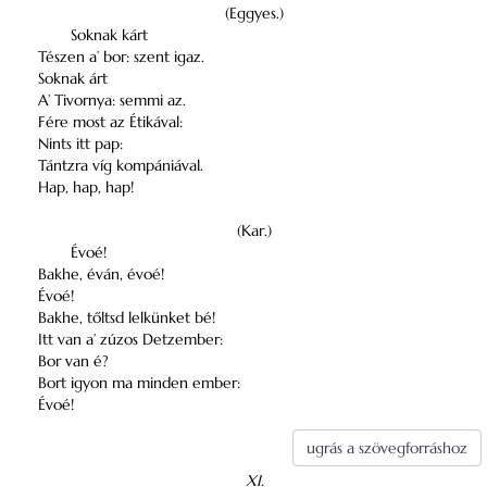
(Eggyes.)
Soknak kárt
Tészen a’ bor: szent igaz.
Soknak árt
A’ Tivornya: semmi az.
Fére most az Étikával:
Nints itt pap:
Tántzra víg kompániával.
Hap, hap, hap!
(Kar.)
Évoé!
Bakhe, éván, évoé!
Évoé!
Bakhe, tőltsd lelkünket bé!
Itt van a’ zúzos Detzember:
Bor van é?
Bort igyon ma minden ember:
Évoé!
ugrás a szövegforráshoz
XI.