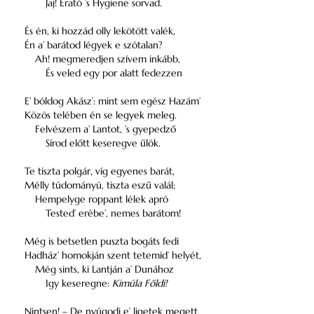
Jaj! Erató ’s Hygiene sorvad.
És én, ki hozzád olly lekötött valék,
Én a’ barátod légyek e szótalan?
Ah! megmeredjen szívem inkább,
És veled egy por alatt fedezzen
E’ bóldog Akász’: mint sem egész Hazám’
Közös telében én se legyek meleg.
Felvészem a’ Lantot, ’s gyepedző
Sírod előtt keseregve űlök.
Te tiszta polgár, víg egyenes barát,
Mélly túdományú, tiszta eszű valál;
Hempelyge roppant lélek apró
Tested’ erébe’, nemes barátom!
Még is betsetlen puszta bogáts fedi
Hadház’ homokján szent tetemid’ helyét,
Még sints, ki Lantján a’ Dunához
Igy keseregne:
Kimúla Főldi!
Nintsen! – De nyúgodj e’ ligetek megett,