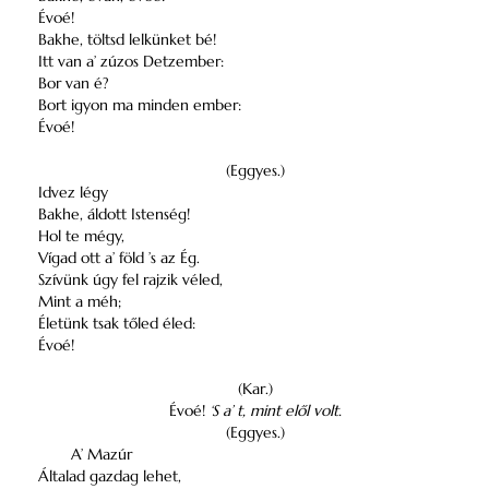
Évoé!
Bakhe, töltsd lelkünket bé!
Itt van a’ zúzos Detzember:
Bor van é?
Bort igyon ma minden ember:
Évoé!
(Eggyes.)
Idvez légy
Bakhe, áldott Istenség!
Hol te mégy,
Vígad ott a’ föld ’s az Ég.
Szívünk úgy fel rajzik véled,
Mint a méh;
Életünk tsak tőled éled:
Évoé!
(Kar.)
Évoé!
‘S a’ t, mint elől volt.
(Eggyes.)
A’ Mazúr
Általad gazdag lehet,