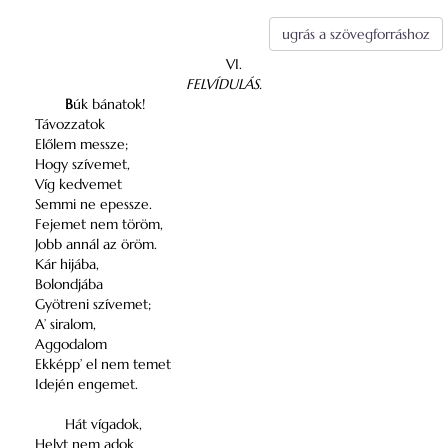
ugrás a szövegforráshoz
VI.
FELVÍDULÁS.
B
úk bánatok!
Távozzatok
Előlem messze;
Hogy szívemet,
Víg kedvemet
Semmi ne epessze.
Fejemet nem töröm,
Jobb annál az öröm.
Kár hijába,
Bolondjába
Gyötreni szívemet;
A’ siralom,
Aggodalom
Ekképp’ el nem temet
Idején engemet.
Hát vígadok,
Helyt nem adok