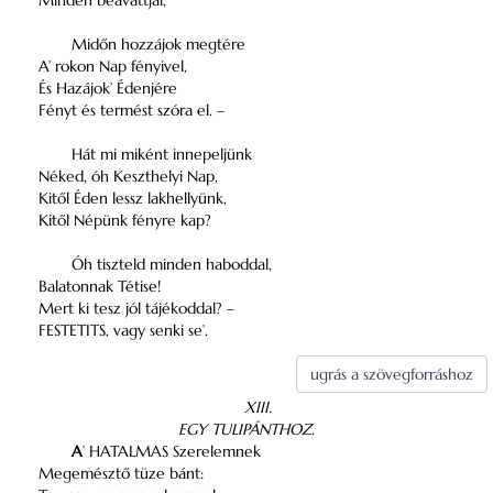
Minden béavattjai,
Midőn hozzájok megtére
A’ rokon Nap fényivel,
És Hazájok’ Édenjére
Fényt és termést szóra el. –
Hát mi miként innepeljünk
Néked, óh Keszthelyi Nap,
Kitől Éden lessz lakhellyünk,
Kitől Népünk fényre kap?
Óh tiszteld minden haboddal,
Balatonnak Tétise!
Mert ki tesz jól tájékoddal? –
FESTETITS, vagy senki se’.
ugrás a szövegforráshoz
XIII.
EGY TULIPÁNTHOZ.
A
’ HATALMAS Szerelemnek
Megemésztő tüze bánt: