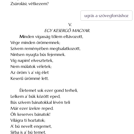
Zsúrolási; vétkezem?
ugrás a szövegforráshoz
V.
EGY KESERGŐ MAGYAR.
M
inden vígasság tőlem eltávozott,
Vége minden örömemnek;
Szívem reményében megtsalatkozott,
Nintsen nyugta bús fejemnek.
Víg napim! elvesztetek,
Nem múlatok véletek;
Az öröm ’s a’ víg élet
Keserű ürömmé lett.
Életemet sok ezer gond terheli,
Lelkem a’ búk között eped,
Bús szívem bánatokkal lévén teli
Már ezer ízekre reped.
Óh keserves bánatok!
Világra ti hoztatok;
A’ bú nevelt engemet,
Sírba is a’ bú temet.