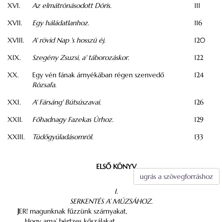
XVI.
Az elmátrónásodott Dóris.
111
XVII.
Egy háládatlanhoz.
116
XVIII.
A' rövid Nap 's hosszú éj.
120
XIX.
Szegény Zsuzsi, a' táborozáskor.
122
XX.
Egy vén fának árnyékában régen szenvedő
124
Rózsafa.
XXI.
A' Fársáng' Bútsúszavai.
126
XXII.
Főhadnagy Fazekas Úrhoz.
129
XXIII.
Tüdőgyúladásomról.
133
ELSŐ KÖNYV
ugrás a szövegforráshoz
I.
SERKENTÉS A’ MÚZSÁHOZ.
J
ER! magunknak fűzzünk szárnyakat,
Hogy ama’ bértzes kőszálakat