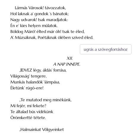
Lármás Városok! távozzatok,
Hol laknak a’ gondok ’s bánatok;
Nagy udvarok! tsak maradjatok:
Én e’ kies helyen múlatok.
Bóldog Máró! élted már óh! tsak te éled,
A’ Múzsáknak, Poétáknak ölében szíved éled.
ugrás a szövegforráshoz
XII.
A NAP INNEPE.
„
I
DVEZ légy, áldás’ forrása,
Világosság’ tengere,
Munkás halandók’ lámpása,
Életünk’ rúgó-ere!
„Te mutatod meg minékünk,
Mi fejér, mi fekete?
Te általad bús vídékünk
Örömkertté tétete.
„Halmainkat Vőlgyeinket