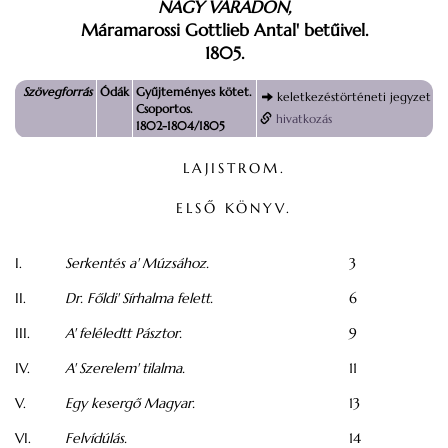
NAGY VÁRADON,
Máramarossi Gottlieb Antal' betűivel.
1805.
Szövegforrás
Ódák
Gyűjteményes kötet.
keletkezéstörténeti jegyzet
Csoportos.
hivatkozás
1802-1804/1805
LAJISTROM.
ELSŐ KÖNYV.
I.
Serkentés a' Múzsához.
3
II.
Dr. Főldi' Sírhalma felett.
6
III.
A' feléledtt Pásztor.
9
IV.
A' Szerelem' tilalma.
11
V.
Egy kesergő Magyar.
13
VI.
Felvídúlás.
14