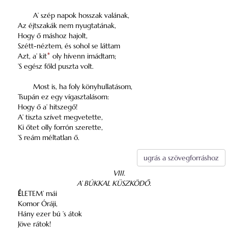
A’ szép napok hosszak valának,
Az éjtszakák nem nyugtatának,
Hogy ő máshoz hajolt,
Szétt-néztem, és sohol se láttam
Azt, a’ kit
*
oly
hívenn imádtam;
’S egész főld puszta volt.
Most is, ha foly könyhullatásom,
Tsupán ez egy vígasztalásom:
Hogy ő a’ hitszegő!
A’ tiszta szívet megvetette,
Ki őtet olly forrón szerette,
’S reám méltatlan ő.
ugrás a szövegforráshoz
VIII.
A’ BÚKKAL KÜSZKÖDŐ.
É
LETEM’ mái
Komor Óráji,
Hány ezer bú ’s átok
Jöve rátok!