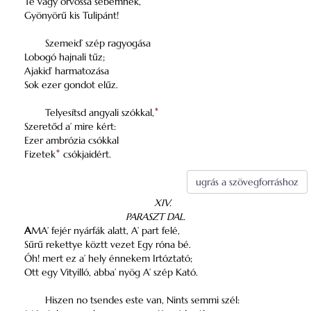
Te vagy orvossa sebemnek,
Gyönyörű kis Tulipánt!
Szemeid’ szép ragyogása
Lobogó hajnali tűz;
Ajakid’ harmatozása
Sok ezer gondot elűz.
Telyesítsd angyali szókkal,
*
Szeretőd a’ mire kért:
Ezer ambrózia csókkal
Fizetek
*
csókjaidért.
ugrás a szövegforráshoz
XIV.
PARASZT DAL.
A
MA’ fejér nyárfák alatt, A’ part felé,
Sűrű rekettye köztt vezet Egy róna bé.
Óh! mert ez a’ hely énnekem Irtóztató;
Ott egy Vityilló, abba’ nyög A’ szép Kató.
Hiszen no tsendes este van, Nints semmi szél: