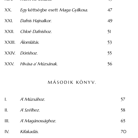
XX.
Egy
kéttségbe esett
Maga Gyilkosa.
47
XXI.
Dafnis Hajnalkor.
49
XXII.
Chloé Dafnishoz.
51
XXIII.
Álomlátás.
53
XXIV.
Dórishoz.
55
XXV.
Hívása a' Múzsának.
56
MÁSODIK KÖNYV.
I.
A' Múzsához.
57
II.
A' Szélhez.
58
III.
A' Magánossághoz.
65
IV.
Kifakadás.
70