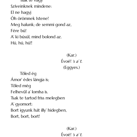
Tsak te vagy
Szíveinknek mindene:
El ne hagyj
Óh örömnek Istene!
Meg halunk; de semmi gond az,
Fére bú!
A’ ki búsúl, mind bolond az.
Hú, hú, hú!!
(Kar.)
Évoé!
‘s a’ t.
(Eggyes.)
Tőled ég
Ámor’ édes lángja is;
Tőled még
Felhevűl a’ lomha is.
Tsak te tartod friss melegben
A’ gyomort:
Bort igyunk hát illy’ hidegben,
Bort, bort, bort!
(Kar.)
Évoé!
‘s a’ t.