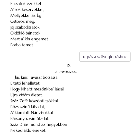
Fussatok ezekkel
A’ sok keservekkel,
Mellyekkel az Ég
Ostoroz még.
Jaj szabadítsatok,
Öldöklő bánatok!
Mert a’ kín engemet
Porba temet.
ugrás a szövegforráshoz
IX.
a’ tavaszhoz
.
J
er
, kies Tavasz! botsássál
Éltető lehelletet,
Hogy kihaltt mezőnkbe’ lássál
Újra vídám életet.
Száz Zefír köszönti tsókkal
Rózsaszínű lábadat,
A’ kiomlott Nártzisokkal
Bársonyozván útadat.
Száz Driás mond az hegyekben
Néked áldó éneket,