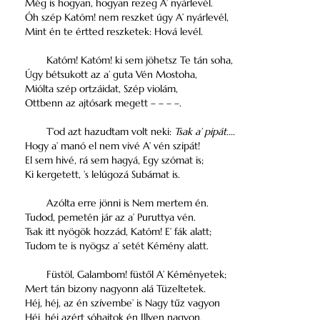
Még is hogyan, hogyan rezeg A’ nyárlevél.
Óh szép Katóm! nem reszket úgy A’ nyárlevél,
Mint én te értted reszketek: Hová levél.
Katóm! Katóm! ki sem jöhetsz Te tán soha,
Úgy bétsukott az a’ guta Vén Mostoha,
Miólta szép ortzáidat, Szép violám,
Ottbenn az ajtósark megett – – – –.
T’od azt hazudtam volt neki:
Tsak a’ pipát....
Hogy a’ manó el nem vivé A’ vén szipát!
El sem hivé, rá sem hagyá, Egy szómat is;
Ki kergetett, ’s lelúgozá Subámat is.
Azólta erre jönni is Nem mertem én.
Tudod, pemetén jár az a’ Puruttya vén.
Tsak itt nyögök hozzád, Katóm! E’ fák alatt;
Tudom te is nyögsz a’ setét Kémény alatt.
Füstöl, Galambom! füstől A’ Kéményetek;
Mert tán bizony nagyonn alá Tüzeltetek.
Héj, héj, az én szívembe’ is Nagy tűz vagyon
Héj, héj azért sóhajtok én Illyen nagyon.