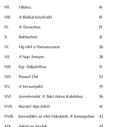
VII.
Filishez.
16
VIII.
A' Búkkal küszködő.
18
IX.
A' Tavaszhoz.
19
X.
Bakhushoz.
21
XI.
Víg élet a' Parnasszuson.
26
XII.
A' Nap' Innepe.
28
XIII.
Egy Tulipánthoz.
31
XIV.
Paraszt Dal.
32
XV.
A' Versszépítő.
35
XVI.
Szerelemdal. A' Tsikó bőros Kulatshoz.
36
XVII.
Rózsim' Sírja felett.
41
XVIII.
Jövendőlés az első Oskoláról,
A' Somogyban.
42
XIX.
Miért ne innánk.
45