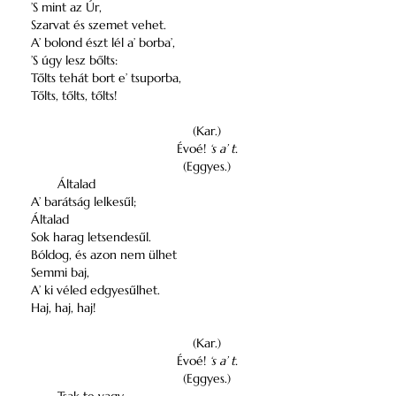
’S mint az Úr,
Szarvat és szemet vehet.
A’ bolond észt lél a’ borba’,
’S úgy lesz bőlts:
Tőlts tehát bort e’ tsuporba,
Tőlts, tőlts, tőlts!
(Kar.)
Évoé!
‘s a’ t.
(Eggyes.)
Általad
A’ barátság lelkesűl;
Általad
Sok harag letsendesűl.
Bóldog, és azon nem ülhet
Semmi baj,
A’ ki véled edgyesűlhet.
Haj, haj, haj!
(Kar.)
Évoé!
‘s a’ t.
(Eggyes.)