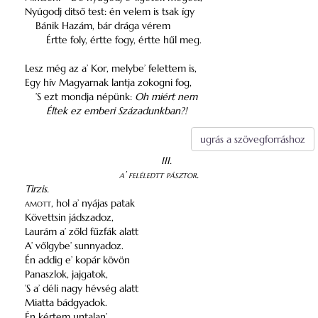
Nyúgodj ditső test: én velem is tsak így
Bánik Hazám, bár drága vérem
Értte foly, értte fogy, értte hűl meg.
Lesz még az a’ Kor, melybe’ felettem is,
Egy hív Magyarnak lantja zokogni fog,
’S ezt mondja népünk:
Oh miért nem
Éltek ez emberi Századunkban?!
ugrás a szövegforráshoz
III.
a’ feléledtt pásztor
.
Tirzis.
amott
, hol a’ nyájas patak
Követtsin jádszadoz,
Laurám a’ zőld fűzfák alatt
A’ vőlgybe’ sunnyadoz.
Én addig e’ kopár kövön
Panaszlok, jajgatok,
’S a’ déli nagy hévség alatt
Miatta bádgyadok.
Én kértem untalan’