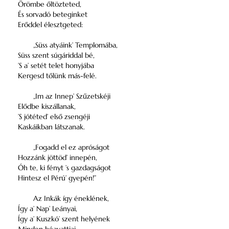
Örömbe őltözteted,
És sorvadó beteginket
Erőddel élesztgeted:
„Süss atyáink’ Templomába,
Süss szent súgáriddal bé,
’S a’ setét telet honyjába
Kergesd tőlünk más-felé.
„Im az Innep’ Szűzetskéji
Elődbe kiszállanak,
’S jótéted’ első zsengéji
Kaskáikban látszanak.
„Fogadd el ez apróságot
Hozzánk jöttöd’ innepén,
Óh te, ki fényt ’s gazdagságot
Hintesz el Pérú’ gyepén!”
Az Inkák így éneklének,
Így a’ Nap’ Leányai,
Így a’ Kuszkó’ szent helyének