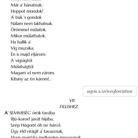
Már a’ bánatnak:
Hoppot mondok!
A’ búk ’s gondok
Nálam nem lakhatnak.
Örömmel múlatok,
Mikor múlathatok.
Ha hallik a’
Víg muzsika,
Én is majd eljárom:
A’ vígságtól
Múlatságtól
Magam’ el nem zárom.
Kitsiny az én károm!..
ugrás a szövegforráshoz
VII.
FILLISHEZ.
A
’ SEMMISÉG’ örök tavába
Ifjú-korod’ javát hijába,
Szép Húgom! óh ne hán’d:
Úgy éld virágit a’ tavasznak,
Hogy majd ha mellyeden megasznak,