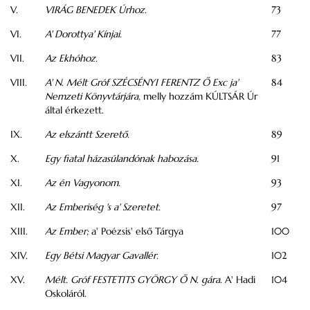
V.
VIRÁG BENEDEK Úrhoz.
73
VI.
A' Dorottya' Kínjai.
77
VII.
Az Ekhóhoz.
83
VIII.
A' N. Mélt Gróf SZÉCSÉNYI FERENTZ Ő Exc ja'
84
Nemzeti Könyvtárjára,
melly hozzám KÚLTSÁR Úr
által érkezett.
IX.
Az elszántt Szerető.
89
X.
Egy fiatal házasúlandónak habozása.
91
XI.
Az én Vagyonom.
93
XII.
Az Emberiség 's a' Szeretet.
97
XIII.
Az Ember;
a' Poézsis' első Tárgya
100
XIV.
Egy Bétsi Magyar Gavallér.
102
XV.
Mélt. Gróf FESTETITS GYÖRGY Ő N. gára.
A' Hadi
104
Oskoláról.