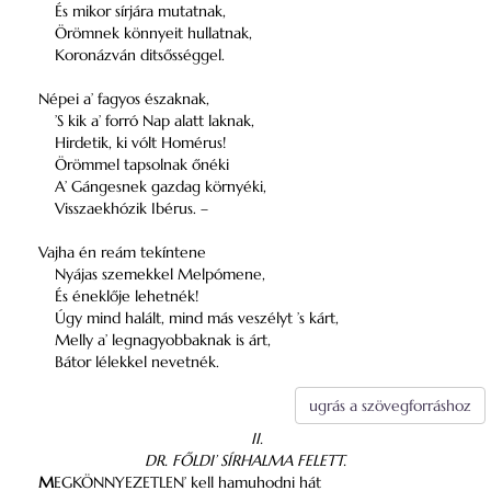
És mikor sírjára mutatnak,
Örömnek könnyeit hullatnak,
Koronázván ditsősséggel.
Népei a’ fagyos északnak,
’S kik a’ forró Nap alatt laknak,
Hirdetik, ki vólt Homérus!
Örömmel tapsolnak őnéki
A’ Gángesnek gazdag környéki,
Visszaekhózik Ibérus. –
Vajha én reám tekíntene
Nyájas szemekkel Melpómene,
És éneklője lehetnék!
Úgy mind halált, mind más veszélyt ’s kárt,
Melly a’ legnagyobbaknak is árt,
Bátor lélekkel nevetnék.
ugrás a szövegforráshoz
II.
DR. FŐLDI’ SÍRHALMA FELETT.
M
EGKÖNNYEZETLEN’ kell hamuhodni hát