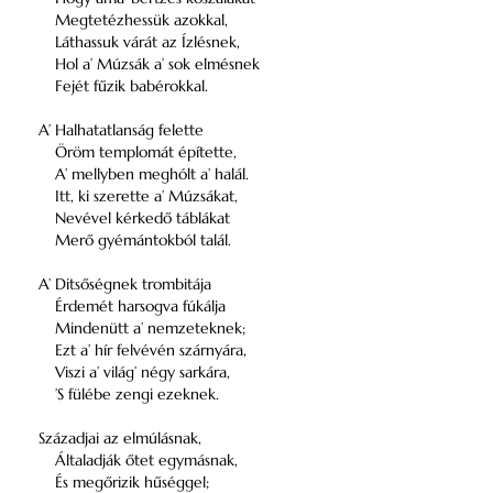
Megtetézhessük azokkal,
Láthassuk várát az Ízlésnek,
Hol a’ Múzsák a’ sok elmésnek
Fejét fűzik babérokkal.
A’ Halhatatlanság felette
Öröm templomát építette,
A’ mellyben meghólt a’ halál.
Itt, ki szerette a’ Múzsákat,
Nevével kérkedő táblákat
Merő gyémántokból talál.
A’ Ditsőségnek trombitája
Érdemét harsogva fúkálja
Mindenütt a’ nemzeteknek;
Ezt a’ hír felvévén szárnyára,
Viszi a’ világ’ négy sarkára,
’S fülébe zengi ezeknek.
Századjai az elmúlásnak,
Általadják őtet egymásnak,
És megőrizik hűséggel;