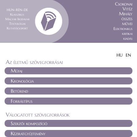
Csokonai
Vitéz
HUN–REN–DE
Mihály
Klasszikus
összes
Magyar Irodalmi
művei
Textológiai
Kutatócsoport
Elektronikus
kritikai
kiadás
HU
EN
Az életmű szövegforrásai
Műfaj
Kronológia
Betűrend
Forrástípus
Válogatott szövegforrások
Szerzői kompozíció
Kéziratgyűjtemény