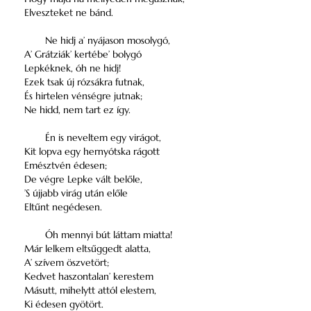
Elveszteket ne bánd.
Ne hidj a’ nyájason mosolygó,
A’ Grátziák’ kertébe’ bolygó
Lepkéknek, óh ne hidj!
Ezek tsak új rózsákra futnak,
És hirtelen vénségre jutnak;
Ne hidd, nem tart ez így.
Én is neveltem egy virágot,
Kit lopva egy hernyótska rágott
Emésztvén édesen;
De végre Lepke vált belőle,
’S újjabb virág után előle
Eltűnt negédesen.
Óh mennyi bút láttam miatta!
Már lelkem eltsűggedt alatta,
A’ szívem öszvetört;
Kedvet haszontalan’ kerestem
Másutt, mihelytt attól elestem,
Ki édesen gyötört.