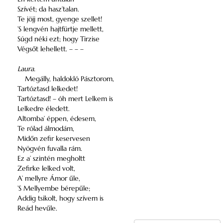
Szívét; da hasz’talan.
Te jöjj most, gyenge szellet!
’S lengvén hajtfürtje mellett,
Súgd néki ezt; hogy Tirzise
Végsőt lehellett. – – –
Laura.
Megálly, haldokló Pásztorom,
Tartóztasd lelkedet!
Tartóztasd! – óh mert Lelkem is
Lelkedre éledett.
Altomba’ éppen, édesem,
Te rólad álmodám,
Midőn zefir keservesen
Nyögvén fuvalla rám.
Ez a’ szintén megholtt
Zefirke lelked volt,
A’ mellyre Ámor űle,
’S Mellyembe bérepűle;
Addig tsikolt, hogy szívem is
Reád hevűle.