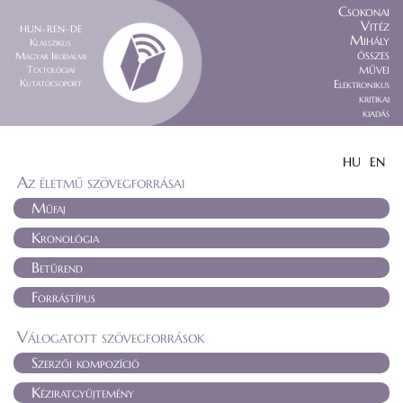
Csokonai
Vitéz
HUN–REN–DE
Mihály
Klasszikus
összes
Magyar Irodalmi
művei
Textológiai
Kutatócsoport
Elektronikus
kritikai
kiadás
HU
EN
Az életmű szövegforrásai
Műfaj
Kronológia
Betűrend
Forrástípus
Válogatott szövegforrások
Szerzői kompozíció
Kéziratgyűjtemény