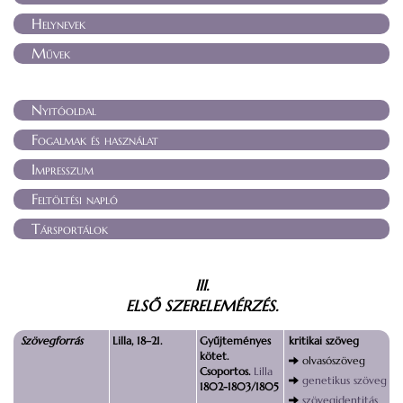
Helynevek
Művek
Nyitóoldal
Fogalmak és használat
Impresszum
Feltöltési napló
Társportálok
III.
ELSŐ SZERELEMÉRZÉS.
Szövegforrás
Lilla, 18–21.
Gyűjteményes
kritikai szöveg
kötet.
olvasószöveg
Csoportos.
Lilla
genetikus szöveg
1802-1803/1805
szövegidentitás