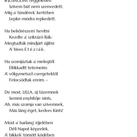
I
FJÚSÁGOM’ reggelében
Szívem bút nem szenvedett,
Míg a’ tündérek’ kertében
Lepke-módra repkedett.
Ha belsőrészem’ hevítni
Kezdte a’ szikrázó Rák:
Megtudták mindjárt újjítni
A’ híves
Etéziák
.
Ha szomjúztak a’ melegtől
Eltikkadtt tetemeim:
A’ vőlgymetsző csergetektől
Felocsódtak ereim. –
De most, LILLA, új tüzemnek
Semmi enyhítője nints,
Ah, más szomja van szívemnek,
Más láng éget, kedves Kints!
Most a’ barlang’ éjjelében
Déli Napot képzelek,
A’ bikkek’ tömött ködében