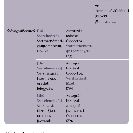
keletkezéstörténeti
jegyzet
hivatkozás
Szövegváltozatok
Első
Autorizált
Szerelmérzés
másolat.
Szatmárnémeti-
Csoportos.
gyűjtemény/III.,
Szatmárnémeti-
11b–12b.
gyűjtemény/III.
1795
[Első
Autográf
Szerelemérzés]
tisztázat.
Verstisztázati
Csoportos.
füzet, 55ab,
Verstisztázati
eredeti
füzet
lejegyzés.
1794
[Első
Autográf
Szerelemérzés]
tisztázat,
Verstisztázati
autográf
füzet, 55ab.,
javításokkal.
utólagos
Csoportos.
javítások.
1796