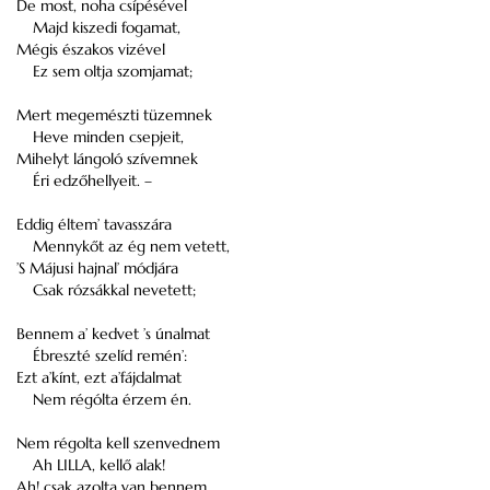
De most, noha csípésével
Majd kiszedi fogamat,
Mégis északos vizével
Ez sem oltja szomjamat;
Mert megemészti tüzemnek
Heve minden csepjeit,
Mihelyt lángoló szívemnek
Éri edzőhellyeit. –
Eddig éltem’ tavasszára
Mennykőt az ég nem vetett,
’S Májusi hajnal’ módjára
Csak rózsákkal nevetett;
Bennem a’ kedvet ’s únalmat
Ébreszté szelíd remén’:
Ezt a’kínt, ezt a’fájdalmat
Nem régólta érzem én.
Nem régolta kell szenvednem
Ah LILLA, kellő alak!
Ah! csak azolta van bennem,