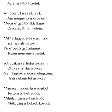
Az árnyéktól tüzelek.
A’ hűvös
Etéziáknak
Ám megnyitom kebelem’;
Mégis e’ gyújtó fáklyáknak
Orvosságát nem lelem.
Mit? a’ fagyos
Bóreásnak
Szárnya alá sietek;
De e’ belső gyúladásnak
Tüzén nem enyhíthetek.
Sőt gyakran a’ hóba fekszem
Ott kinn a’ Havasokon:
’S ah! fagyok, mégis melegszem,
Nints nekem tél azokon.
Másszor minden lankadásból
Testem új életre jött,
Mihelyt ittam e’ Forrásból,
Melly zúg a’ bokrok között: