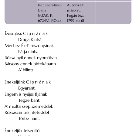
Két szerelmes
Autorizált
Dalja
másolat.
MTAK. K
Fogásrész.
672/IV., 130ab.
1799 körül
É
nekeljünk
Cipriának,
Drága Kints!
Mert ez Élet’-asszonyának
Párja nints.
Rózsa nyíl ennek nyomában,
Bársony ennek birtokábann
A’ bilints.
Énekeljünk
Cipriának
Egyaránt;
Engem is nyájas fijának
Tegze bánt,
A’ miolta szép szemeddel,
Rózsaszín tekinteteddel
Tőrbe hánt.
Énekeljük felsegítő