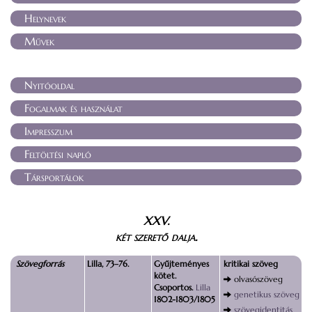
Helynevek
Művek
Nyitóoldal
Fogalmak és használat
Impresszum
Feltöltési napló
Társportálok
XXV.
két szerető dalja
.
Szövegforrás
Lilla, 73–76.
Gyűjteményes
kritikai szöveg
kötet.
olvasószöveg
Csoportos.
Lilla
genetikus szöveg
1802-1803/1805
szövegidentitás