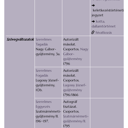
keletkezéstörténeti
jegyzet
kotta,
dallamtörténet
hivatkozás
Szövegváltozatok
Szerelmes
Autorizált
Tagadás
másolat.
Nagy Gábor-
Csoportos.
Nagy
gyűjtemény, 3a.
Gábor-
gyűjtemény
1796
Szerelmes
Autorizált
Fogadás
másolat.
Lugossy József-
Csoportos.
gyűjtemény,
Lugossy József-
10b.
gyűjtemény
1796/1866
Szerelmes
Autográf
Eggyezés
tisztázat.
Szatmárnémeti-
Csoportos.
gyűjtemény/II.
Szatmárnémeti-
196−197.
gyűjtemény/II.
1795