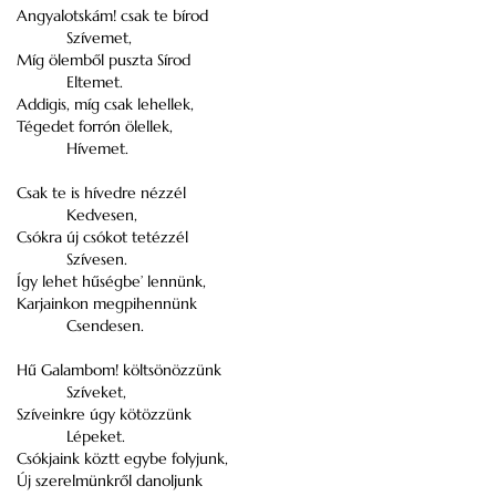
Angyalotskám! csak te bírod
Szívemet,
Míg ölemből puszta Sírod
Eltemet.
Addigis, míg csak lehellek,
Tégedet forrón ölellek,
Hívemet.
Csak te is hívedre nézzél
Kedvesen,
Csókra új csókot tetézzél
Szívesen.
Így lehet hűségbe’ lennünk,
Karjainkon megpihennünk
Csendesen.
Hű Galambom! költsönözzünk
Szíveket,
Szíveinkre úgy kötözzünk
Lépeket.
Csókjaink köztt egybe folyjunk,
Új szerelmünkről danoljunk