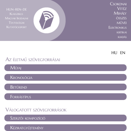
Csokonai
Vitéz
HUN–REN–DE
Mihály
Klasszikus
összes
Magyar Irodalmi
művei
Textológiai
Kutatócsoport
Elektronikus
kritikai
kiadás
HU
EN
Az életmű szövegforrásai
Műfaj
Kronológia
Betűrend
Forrástípus
Válogatott szövegforrások
Szerzői kompozíció
Kéziratgyűjtemény