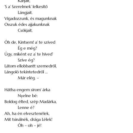
Karjait,
’S a’ Szerelmek’ lelkesítő
Lángjait.
Vígadozzunk, és magunknak
Osszuk édes ajjakunknak
Csókjait.
Óh de, Kintsem! a’ te szíved
Ég e még?
Úgy, miként ez a’ te híved’
Szíve ég?
Látom ellobbantt szemedről,
Lángoló tekíntetedről ...
Már elég. –
Hátha engem sírom’ árka
Nyelne bé:
Boldog élted, szép Madárka,
Lenne é?
Ah, ha én elvesztenélek,
Mit tsinálnék, drága Lélek!
Óh – oh – jé!