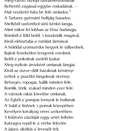
Meg-rázott oszlopi fundamentomának
Rettentő zúgással eggybe roskadának. –
Már reszkető háta bé felé omladoz,
*
A Tartarus gyémánt boltjáig hasadoz;
Mellyből sustorékol sűrű kénkő langja,
Mint mikor fel lobban az Etna’ barlangja.
Bömből a’ főld belől, ’s küszködik magával,
Kívűl ekhóztatja a’ romlást lármával.
A hólddal szomszédos hegyek le süllyednek,
Rajtok feneketlen tengerek erednek.
Belől a’ pokolnak szelelő lyukai
Meg-nyilván árvizként omlanak lángjai;
Kívűl az öszve-dűlt házaknak kéményi
Lettek a’ pusztító lángoknak örvényi.
Retsegés, ropogás, hallik minden felé,
Bomlik, törik, szakad minden ezer felé.
A városok rakás kövekbe omlanak,
Az Égből a’ pompás tornyok le hullanak.
A’ halál a’ füstnek ’s pornak közepében
Kevélyen kóvályog véres szekerében:
’S felütvén zászlóját eggy setét felhőre
Katzagva repűl le a’ vérbe fekvőre.
A jajszó, sikóltás a’ levegőt teli,