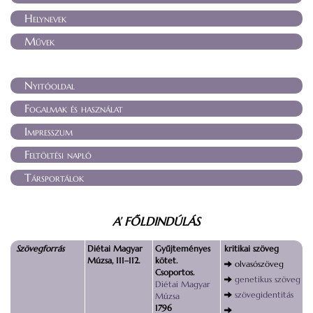
Helynevek
Művek
Nyitóoldal
Fogalmak és használat
Impresszum
Feltöltési napló
Társportálok
A’ FŐLDINDÚLÁS
Szövegforrás
Diétai Magyar
Gyűjteményes
kritikai szöveg
Múzsa, 111–112.
kötet.
olvasószöveg
Csoportos.
genetikus szöveg
Diétai Magyar
szövegidentitás
Múzsa
1796