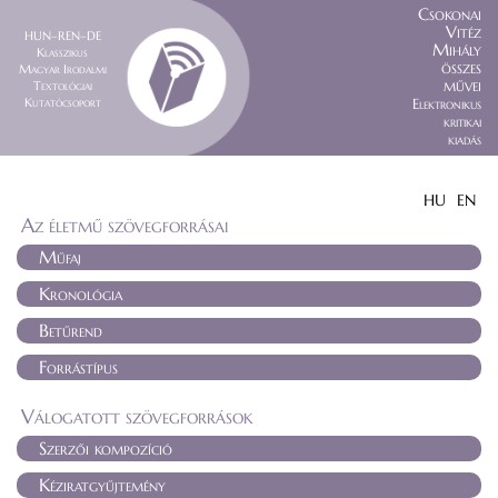
Csokonai
Vitéz
HUN–REN–DE
Mihály
Klasszikus
összes
Magyar Irodalmi
művei
Textológiai
Kutatócsoport
Elektronikus
kritikai
kiadás
HU
EN
Az életmű szövegforrásai
Műfaj
Kronológia
Betűrend
Forrástípus
Válogatott szövegforrások
Szerzői kompozíció
Kéziratgyűjtemény