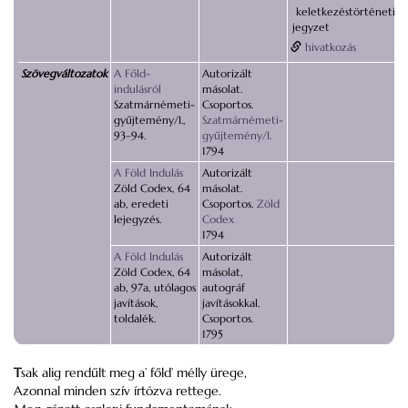
keletkezéstörténeti
jegyzet
hivatkozás
Szövegváltozatok
A Főld-
Autorizált
indulásról
másolat.
Szatmárnémeti-
Csoportos.
gyűjtemény/I.,
Szatmárnémeti-
93–94.
gyűjtemény/I.
1794
A Föld Indulás
Autorizált
Zöld Codex, 64
másolat.
ab, eredeti
Csoportos.
Zöld
lejegyzés.
Codex
1794
A Föld Indulás
Autorizált
Zöld Codex, 64
másolat,
ab, 97a, utólagos
autográf
javítások,
javításokkal.
toldalék.
Csoportos.
1795
T
sak alig rendűlt meg a’ főld’ mélly ürege,
Azonnal minden szív írtózva rettege.