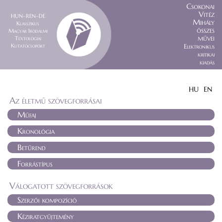
Csokonai
Vitéz
HUN–REN–DE
Mihály
Klasszikus
összes
Magyar Irodalmi
művei
Textológiai
Kutatócsoport
Elektronikus
kritikai
kiadás
HU
EN
Az életmű szövegforrásai
Műfaj
Kronológia
Betűrend
Forrástípus
Válogatott szövegforrások
Szerzői kompozíció
Kéziratgyűjtemény