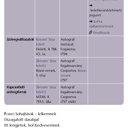
keletkezéstörténeti
jegyzet
kotta,
dallamtörténet
hivatkozás
Szövegváltozatok
Rózsim’ Sírja
Autográf
felett
tisztázat.
DebrK. R 788.
Fogásrész.
10., 1a.
1798
[Rózsim’ Sírja
Autográf
felett]
fogalmazvány.
Rózsi-versek,
Csoportos.
Rózsi-
5. (11a)
versek
1797
Kapcsolódó
[Rózsim’ Sírja
Autográf
szövegforrás
felett]
fogalmazvány.
MTAK. K
Csoportos.
755/I., 28a.
1797 előtt
F
orró
Sohajtások – lelkemnek
Elszagatott darabjai!
Itt lengjetek, hol Kedvesemnek