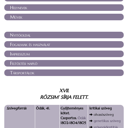
Helynevek
Művek
Nyitóoldal
Fogalmak és használat
Impresszum
Feltöltési napló
Társportálok
XVII.
RÓZSIM’ SÍRJA FELETT.
Szövegforrás
Ódák, 41.
Gyűjteményes
kritikai szöveg
kötet.
olvasószöveg
Csoportos.
Ódák
genetikus szöveg
1802-1804/1805
szövegidentitás