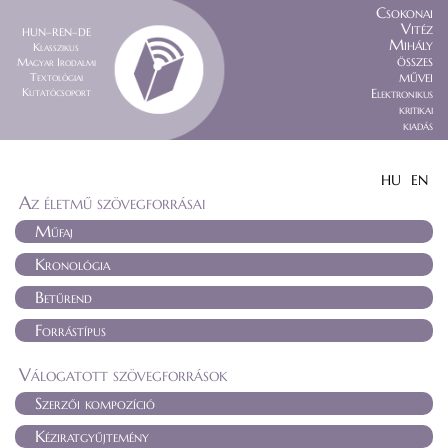
Csokonai
Vitéz
HUN–REN–DE
Mihály
Klasszikus
összes
Magyar Irodalmi
művei
Textológiai
Kutatócsoport
Elektronikus
kritikai
kiadás
HU
EN
Az életmű szövegforrásai
Műfaj
Kronológia
Betűrend
Forrástípus
Válogatott szövegforrások
Szerzői kompozíció
Kéziratgyűjtemény