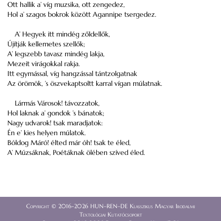
Ott hallik a’ víg muzsika, ott zengedez,
Hol a’ szagos bokrok között Agannipe tsergedez.
A’ Hegyek itt mindég zőldellők,
Újítják kellemetes szellők;
A’ legszebb tavasz mindég lakja,
Mezeit virágokkal rakja.
Itt egymással, víg hangzással tántzolgatnak
Az örömök, ’s öszvekaptsoltt karral vígan múlatnak.
Lármás Városok! távozzatok,
Hol laknak a’ gondok ’s bánatok;
Nagy udvarok! tsak maradjatok:
Én e’ kies helyen múlatok.
Bóldog Máró! élted már óh! tsak te éled,
A’ Múzsáknak, Poétáknak ölében szíved éled.
Copyright © 2016-2026 HUN–REN–DE Klasszikus Magyar Irodalmi
Textológiai Kutatócsoport