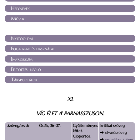
Helynevek
Művek
Nyitóoldal
Fogalmak és használat
Impresszum
Feltöltési napló
Társportálok
XI.
VÍG ÉLET A’ PARNASSZUSON.
Szövegforrás
Ódák, 26–27.
Gyűjteményes
kritikai szöveg
kötet.
olvasószöveg
Csoportos.
genetikus szöveg