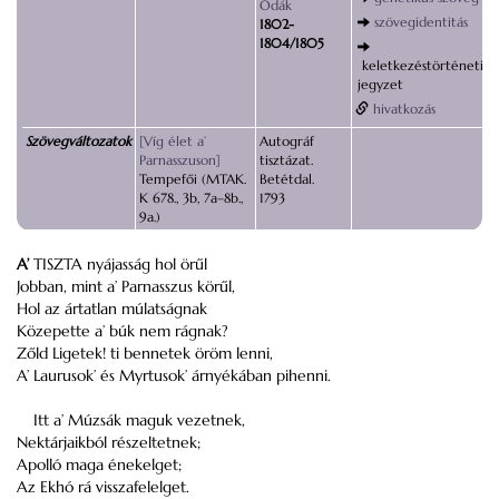
Ódák
szövegidentitás
1802-
1804/1805
keletkezéstörténeti
jegyzet
hivatkozás
Szövegváltozatok
[Víg élet a’
Autográf
Parnasszuson]
tisztázat.
Tempefői (MTAK.
Betétdal.
K 678., 3b, 7a–8b.,
1793
9a.)
A’
TISZTA nyájasság hol örűl
Jobban, mint a’ Parnasszus körűl,
Hol az ártatlan múlatságnak
Közepette a’ búk nem rágnak?
Zőld Ligetek! ti bennetek öröm lenni,
A’ Laurusok’ és Myrtusok’ árnyékában pihenni.
Itt a’ Múzsák maguk vezetnek,
Nektárjaikból részeltetnek;
Apolló maga énekelget;
Az Ekhó rá visszafelelget.