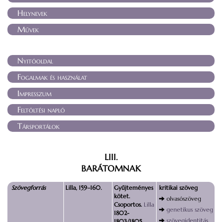
Helynevek
Művek
Nyitóoldal
Fogalmak és használat
Impresszum
Feltöltési napló
Társportálok
LIII.
BARÁTOMNAK
Szövegforrás
Lilla, 159–160.
Gyűjteményes
kritikai szöveg
kötet.
olvasószöveg
Csoportos.
Lilla
genetikus szöveg
1802-
szövegidentitás
1803/1805