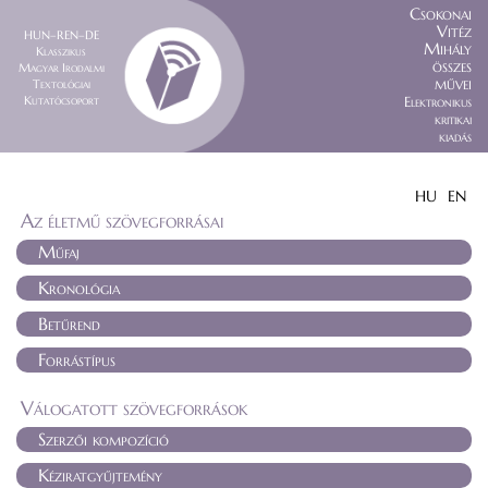
Csokonai
Vitéz
HUN–REN–DE
Mihály
Klasszikus
összes
Magyar Irodalmi
művei
Textológiai
Kutatócsoport
Elektronikus
kritikai
kiadás
HU
EN
Az életmű szövegforrásai
Műfaj
Kronológia
Betűrend
Forrástípus
Válogatott szövegforrások
Szerzői kompozíció
Kéziratgyűjtemény