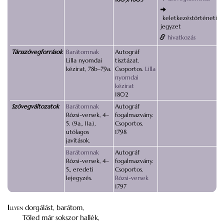
keletkezéstörténeti
jegyzet
hivatkozás
Társszövegforrások
Barátomnak
Autográf
Lilla nyomdai
tisztázat.
kézirat, 78b–79a.
Csoportos.
Lilla
nyomdai
kézirat
1802
Szövegváltozatok
Barátomnak
Autográf
Rózsi-versek, 4–
fogalmazvány.
5. (9a., 11a.),
Csoportos.
utólagos
1798
javítások.
Barátomnak
Autográf
Rózsi-versek, 4–
fogalmazvány.
5., eredeti
Csoportos.
lejegyzés.
Rózsi-versek
1797
I
llyen
dorgálást, barátom,
Tőled már sokszor hallék,