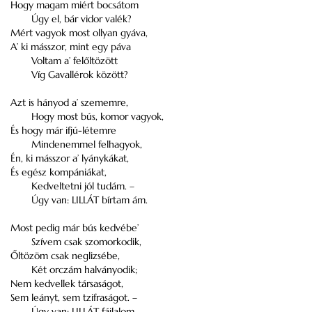
Hogy magam miért bocsátom
Úgy el, bár vidor valék?
Mért vagyok most ollyan gyáva,
A’ ki másszor, mint egy páva
Voltam a’ felőltözött
Víg Gavallérok között?
Azt is hányod a’ szememre,
Hogy most bús, komor vagyok,
És hogy már ifjú-létemre
Mindenemmel felhagyok,
Én, ki másszor a’ lyánykákat,
És egész kompániákat,
Kedveltetni jól tudám. –
Úgy van: LILLÁT bírtam ám.
Most pedig már bús kedvébe’
Szívem csak szomorkodik,
Őltözöm csak neglizsébe,
Két orczám halványodik;
Nem kedvellek társaságot,
Sem leányt, sem tzifraságot. –
Úgy van: LILLÁT fájlalom – –