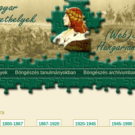
lyek
Böngészés tanulmányokban
Böngészés archívumba
ra
1800-1867
1867-1920
1920-1945
1945-1990