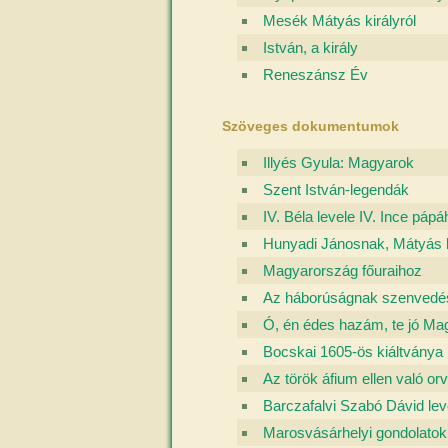
Mesék Mátyás királyról
István, a király
Reneszánsz Év
Szöveges dokumentumok
Illyés Gyula: Magyarok
Szent István-legendák
IV. Béla levele IV. Ince páp
Hunyadi Jánosnak, Mátyás kir
Magyarország főuraihoz
Az háborúságnak szenvedés
Ó, én édes hazám, te jó Ma
Bocskai 1605-ös kiáltványa
Az török áfium ellen való o
Barczafalvi Szabó Dávid lev
Marosvásárhelyi gondolatok