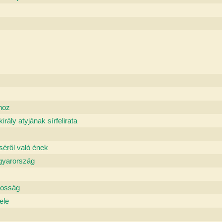
ához
ály atyjának sírfelirata
éről való ének
gyarország
rvosság
ele