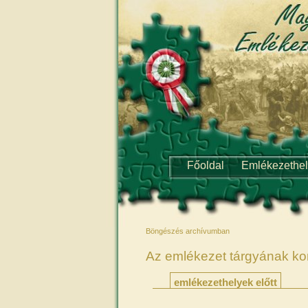
Főoldal
Emlékezethe
Böngészés archívumban
Az emlékezet tárgyának ko
emlékezethelyek előtt