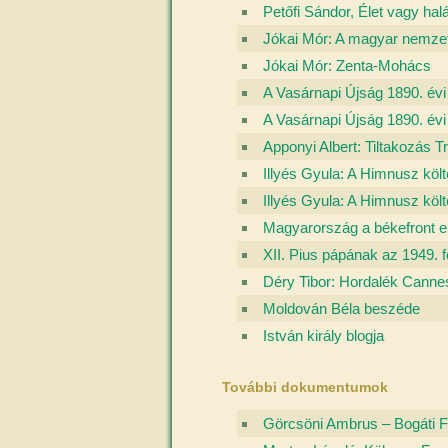
Petőfi Sándor, Élet vagy halá
Jókai Mór: A magyar nemzet
Jókai Mór: Zenta-Mohács
A Vasárnapi Újság 1890. évi
A Vasárnapi Újság 1890. év
Apponyi Albert: Tiltakozás Tr
Illyés Gyula: A Himnusz költő
Illyés Gyula: A Himnusz költő
Magyarország a békefront e
XII. Pius pápának az 1949. 
Déry Tibor: Hordalék Canne
Moldován Béla beszéde
István király blogja
További dokumentumok
Görcsöni Ambrus – Bogáti Fa