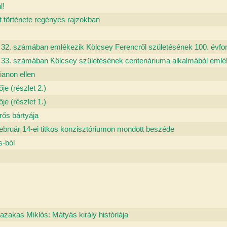
l!
 története regényes rajzokban
 32. számában emlékezik Kölcsey Ferencről születésének 100. évfor
i 33. számában Kölcsey születésének centenáriuma alkalmából emléke
ianon ellen
je (részlet 2.)
je (részlet 1.)
rős bártyája
február 14-ei titkos konzisztóriumon mondott beszéde
s-ból
zakas Miklós: Mátyás király históriája