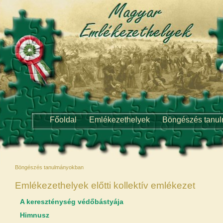
Főoldal
Emlékezethelyek
Böngészés tanu
Böngészés tanulmányokban
Emlékezethelyek előtti kollektív emlékezet
A kereszténység védőbástyája
Himnusz