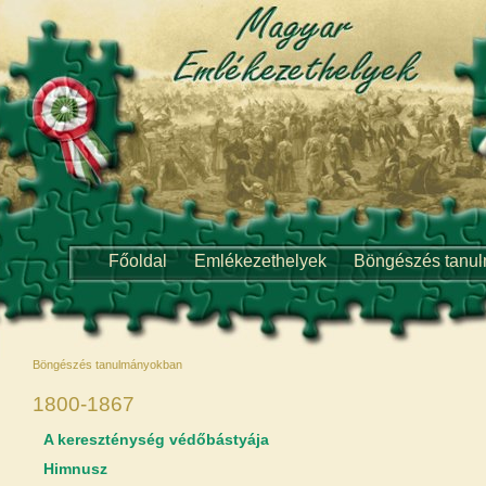
Főoldal
Emlékezethelyek
Böngészés tanu
Böngészés tanulmányokban
1800-1867
A kereszténység védőbástyája
Himnusz