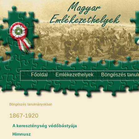
Főoldal
Emlékezethelyek
Böngészés tanu
Böngészés tanulmányokban
1867-1920
A kereszténység védőbástyája
Himnusz