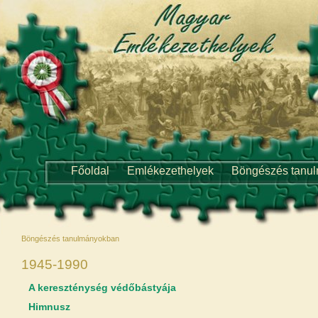
Főoldal
Emlékezethelyek
Böngészés tanu
Böngészés tanulmányokban
1945-1990
A kereszténység védőbástyája
Himnusz