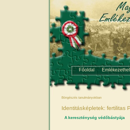
Főoldal
Emlékezethe
Böngészés tanulmányokban
Identitásképletek: fertilita
A kereszténység védőbástyája