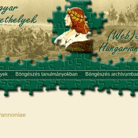
lyek
Böngészés tanulmányokban
Böngészés archívumba
s Pannoniae