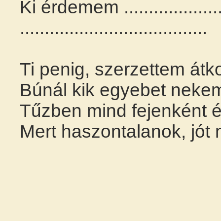
Ki érdemem ....................
......................................
Ti penig, szerzettem átk
Búnál kik egyebet neke
Tűzben mind fejenként é
Mert haszontalanok, jót