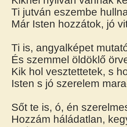
Kiknél nyilván vannak k
Ti jutván eszembe hulln
Már Isten hozzátok, jó v
Ti is, angyalképet muta
És szemmel öldöklő örv
Kik hol vesztettetek, s ho
Isten s jó szerelem mara
Sőt te is, ó, én szerelm
Hozzám háládatlan, keg