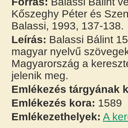
Forrás:
Balassi Bálint v
Kőszeghy Péter és Szen
Balassi, 1993, 137-138.
Leírás:
Balassi Bálint 15
magyar nyelvű szövegek
Magyarország a kereszt
jelenik meg.
Emlékezés tárgyának k
Emlékezés kora:
1589
Emlékezethelyek:
A ke