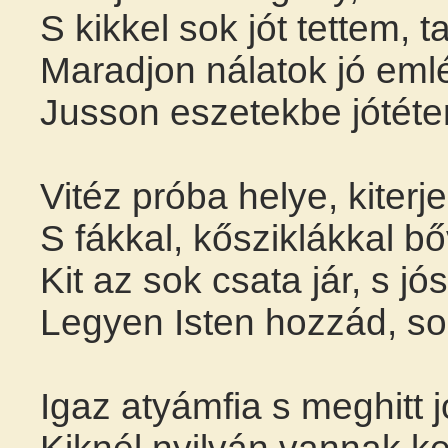
S kikkel sok jót tettem, 
Maradjon nálatok jó em
Jusson eszetekbe jótét
Vitéz próba helye, kiterj
S fákkal, kősziklákkal bő
Kit az sok csata jár, s j
Legyen Isten hozzád, sok
Igaz atyámfia s meghitt j