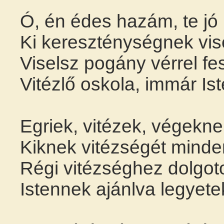
Ó, én édes hazám, te jó
Ki kereszténységnek vis
Viselsz pogány vérrel fes
Vitézlő oskola, immár Is
Egriek, vitézek, végeknek
Kiknek vitézségét minden
Régi vitézséghez dolgoto
Istennek ajánlva legyete