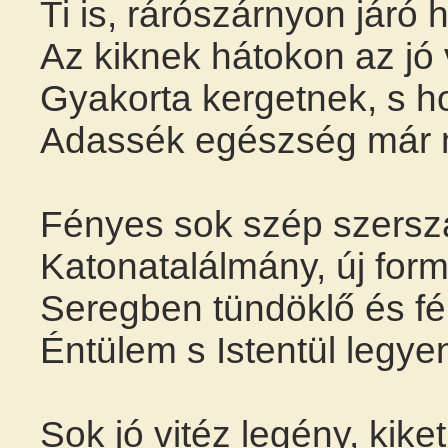
Ti is, rárószárnyon járó 
Az kiknek hátokon az jó v
Gyakorta kergetnek, s h
Adassék egészség már 
Fényes sok szép szerszá
Katonatalálmány, új for
Seregben tündöklő és fén
Éntülem s Istentül legy
Sok jó vitéz legény, kike