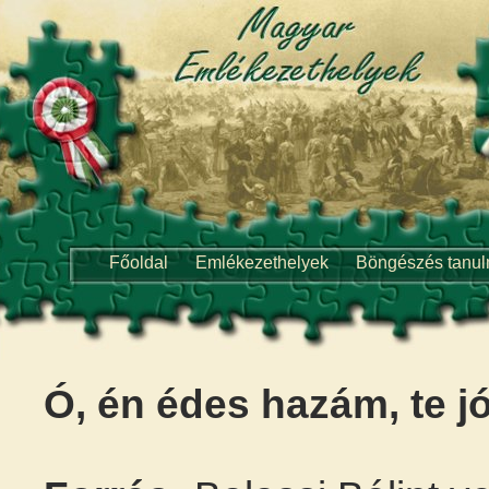
Főoldal
Emlékezethelyek
Böngészés tanu
Ó, én édes hazám, te 