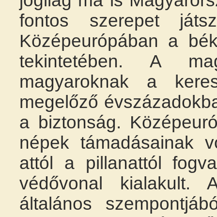
jogilag ma is Magyarors
fontos szerepet játs
Középeurópában a béke
tekintetében. A m
magyaroknak a keresz
megelőző évszázadokban
a biztonság. Középeur
népek támadásainak vo
attól a pillanattól fog
védővonal kialakult
általános szempontjáb