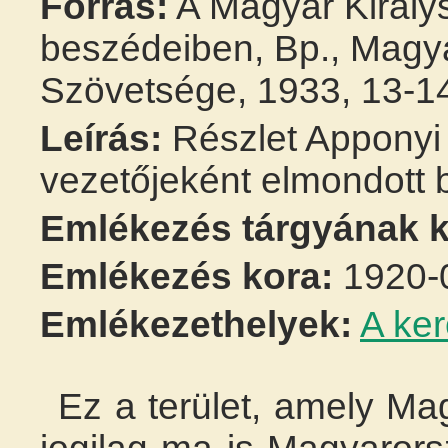
Forrás:
A Magyar Királys
beszédeiben, Bp., Magya
Szövetsége, 1933, 13-1
Leírás:
Részlet Apponyi 
vezetőjeként elmondott 
Emlékezés tárgyának k
Emlékezés kora:
1920-
Emlékezethelyek:
A ke
Ez a terület, amely Ma