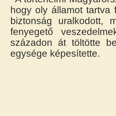
hogy oly államot tartva
biztonság uralkodott, 
fenyegető veszedelmek
századon át töltötte b
egysége képesítette.