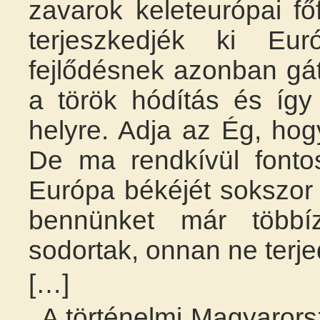
zavarok keleteurópai fő
terjeszkedjék ki Eur
fejlődésnek azonban gáta
a török hódítás és így
helyre. Adja az Ég, ho
De ma rendkívül fonto
Európa békéjét sokszor
bennünket már többí
sodortak, onnan ne terj
[…]
A történelmi Magyarorsz