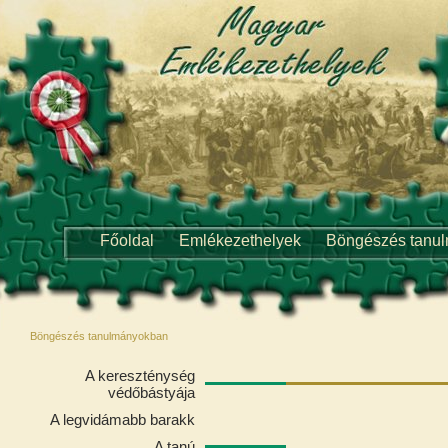
Főoldal
Emlékezethelyek
Böngészés tanu
Böngészés tanulmányokban
A kereszténység
védőbástyája
A legvidámabb barakk
A tanú