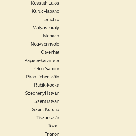
Kossuth Lajos
Kuruc–labanc
Lánchíd
Mátyás király
Mohács
Negyvennyolc
Ötvenhat
Pápista-kálvinista
Petőfi Sándor
Piros–fehér–zöld
Rubik-kocka
Széchenyi István
Szent István
Szent Korona
Tiszaeszlár
Tokaji
Trianon