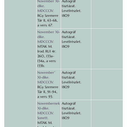
November XI-
Autográf
dike.
tisztázat.
MDCCCIV.
Levélrészlet.
RGy Szemere
1809
Tár II., 63–68.,
a vers: 67.
November XI-
Autográf
dike.
tisztázat.
MDCCCIV.
Levélrészlet.
MTAK M.
1809
Irod. RUI 4r.
260., 133a–
134a., a vers:
133b.
Novemberʼ
Autográf
XI-dike.
tisztázat.
MDCCCIV.
Levélrészlet.
RGy Szemere
1809
Tár II., 91–94.,
a vers: 93.
Novembernek
Autográf
XI-dike.
tisztázat.
MDCCCIV.
Levélrészlet.
Sonett.
1809
MTAK M.