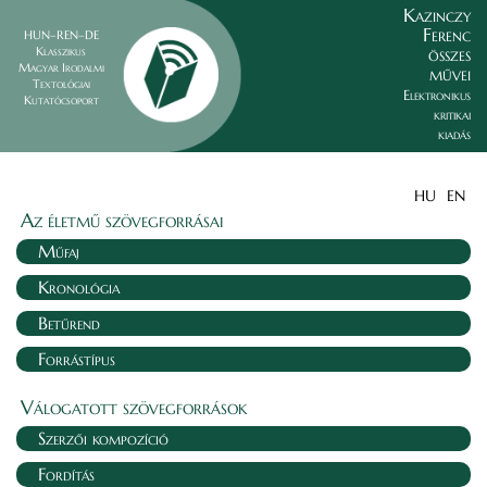
Kazinczy
Ferenc
HUN–REN–DE
összes
Klasszikus
Magyar Irodalmi
művei
Textológiai
Elektronikus
Kutatócsoport
kritikai
kiadás
HU
EN
Az életmű szövegforrásai
Műfaj
Kronológia
Betűrend
Forrástípus
Válogatott szövegforrások
Szerzői kompozíció
Fordítás