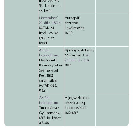
Irod. Lev. 4r.
53., I. kötet, 4.
sz. levél
Novemberʼ
Autográf
XI-dike. 1804.
tisztázat.
MTAK M.
Levélrészlet.
Irod. Lev. 4r.
1809
130., 3. sz.
levél
Az én
Aprónyomtatvány.
boldogítóm.
Műrészlet.
HAT
Hat Sonett
SZONETT (1811)
Kazinczytól és
1812
Szemerétől,
Pest 1812.
(archiválva:
MTAK 625.,
98a.)
Az én
A jegyzetekben
boldogítóm.
részek a régi
Tudományos
kidolgozásból.
Gyűjtemény,
1812/1817
1817. IX. kötet,
47–48.