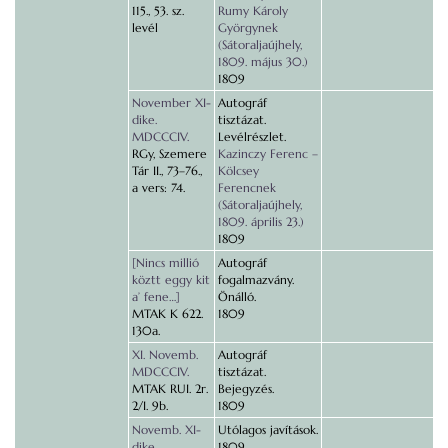
115., 53. sz.
Rumy Károly
levél
Györgynek
(Sátoraljaújhely,
1809. május 30.)
1809
November XI-
Autográf
dike.
tisztázat.
MDCCCIV.
Levélrészlet.
RGy, Szemere
Kazinczy Ferenc –
Tár II., 73–76.,
Kölcsey
a vers: 74.
Ferencnek
(Sátoraljaújhely,
1809. április 23.)
1809
[Nincs millió
Autográf
köztt eggy kit
fogalmazvány.
a’ fene…]
Önálló.
MTAK K 622.
1809
130a.
XI. Novemb.
Autográf
MDCCCIV.
tisztázat.
MTAK RUI. 2r.
Bejegyzés.
2/I. 9b.
1809
Novemb. XI-
Utólagos javítások.
dike
1809