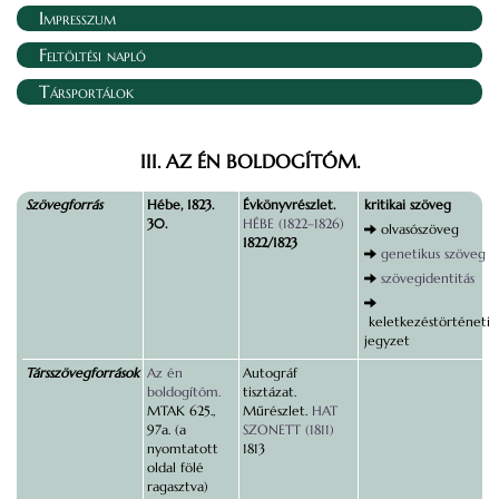
Impresszum
Feltöltési napló
Társportálok
III. AZ ÉN BOLDOGÍTÓM.
Szövegforrás
Hébe, 1823.
Évkönyvrészlet.
kritikai szöveg
30.
HÉBE (1822–1826)
olvasószöveg
1822/1823
genetikus szöveg
szövegidentitás
keletkezéstörténeti
jegyzet
Társszövegforrások
Az én
Autográf
boldogítóm.
tisztázat.
MTAK 625.,
Műrészlet.
HAT
97a. (a
SZONETT (1811)
nyomtatott
1813
oldal fölé
ragasztva)