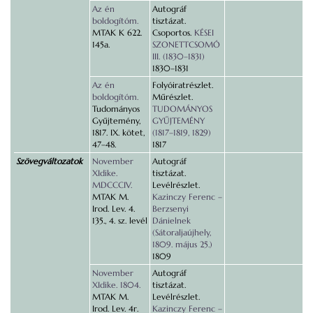
Az én
Autográf
boldogítóm.
tisztázat.
MTAK K 622.
Csoportos.
KÉSEI
145a.
SZONETTCSOMÓ
III. (1830–1831)
1830–1831
Az én
Folyóiratrészlet.
boldogítóm.
Műrészlet.
Tudományos
TUDOMÁNYOS
Gyűjtemény,
GYŰJTEMÉNY
1817. IX. kötet,
(1817–1819, 1829)
47–48.
1817
Szövegváltozatok
November
Autográf
XIdike.
tisztázat.
MDCCCIV.
Levélrészlet.
MTAK M.
Kazinczy Ferenc –
Irod. Lev. 4.
Berzsenyi
135., 4. sz. levél
Dánielnek
(Sátoraljaújhely,
1809. május 25.)
1809
November
Autográf
XIdike. 1804.
tisztázat.
MTAK M.
Levélrészlet.
Irod. Lev. 4r.
Kazinczy Ferenc –