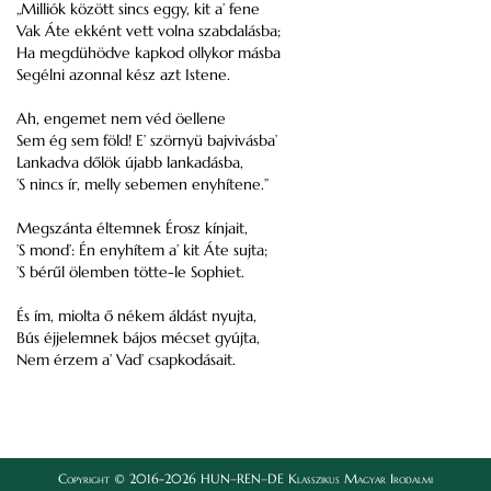
„Milliók között sincs eggy, kit a’ fene
Vak Áte ekként vett volna szabdalásba;
Ha megdühödve kapkod ollykor másba
Segélni azonnal kész azt Istene.
Ah, engemet nem véd öellene
Sem ég sem föld! E’ szörnyü bajvivásba’
Lankadva dőlök újabb lankadásba,
’S nincs ír, melly sebemen enyhítene.”
Megszánta éltemnek Érosz kínjait,
’S mond’: Én enyhítem a’ kit Áte sujta;
’S bérűl ölemben tötte-le Sophiet.
És ím, miolta ő nékem áldást nyujta,
Bús éjjelemnek bájos mécset gyújta,
Nem érzem a’ Vad’ csapkodásait.
Copyright © 2016-2026 HUN–REN–DE Klasszikus Magyar Irodalmi