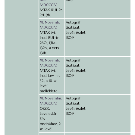
MDCCCIV.
MTAK RUI. 2r.
2/I. 9b.
XI. Novemb.
Autográf
MDCCCIV.
tisztázat.
MTAK M.
Levélrészlet.
Irod. RUI 4r.
1809
260., 131a–
132b., a vers:
131b.
XI. Novemb.
Autográf
MDCCCIV.
tisztázat.
MTAK M.
Levélrészlet.
Irod. Lev. 4r.
1809
32., a 18. sz.
levél
melléklete
XI. Novembis.
Autográf
MDCCCIV.
tisztázat.
OSZK,
Levélrészlet.
Levelestár,
1809
Fáy
Andráshoz, 2.
sz. levél