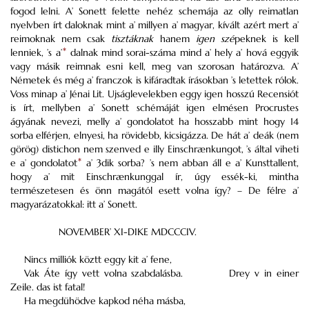
fogod lelni. A’ Sonett felette nehéz schemája az olly reimatlan
nyelvben írt daloknak mint a’ millyen a’ magyar, kívált azért mert a’
reimoknak nem csak
tisztáknak
hanem
igen szé
peknek is kell
lenniek, ’s a’
*
dalnak mind sorai-száma mind a’ hely a’ hová eggyik
vagy másik reimnak esni kell, meg van szorosan határozva. A’
Németek és még a’ franczok is kifáradtak írásokban ’s letettek rólok.
Voss minap a’ Jénai Lit. Ujságlevelekben eggy igen hosszú Recensiót
is írt, mellyben a’ Sonett schémáját igen elmésen Procrustes
ágyának nevezi, melly a’ gondolatot ha hosszabb mint hogy 14
sorba elférjen, elnyesi, ha rövidebb, kicsigázza. De hát a’ deák (nem
görög) distichon nem szenved e illy Einschrænkungot, ’s által viheti
e a’ gondolatot
*
a’ 3dik sorba? ’s nem abban áll e a’ Kunsttallent,
hogy a’ mit Einschrænkunggal ír, úgy essék-ki, mintha
természetesen és önn magától esett volna így? – De félre a’
magyarázatokkal: itt a’ Sonett.
NOVEMBER’ XI-DIKE MDCCCIV.
Nincs milliók köztt eggy kit a’ fene,
Vak Áte így vett volna szabdalásba.
Drey v in einer
Zeile. das ist fatal!
Ha megdühödve kapkod néha másba,