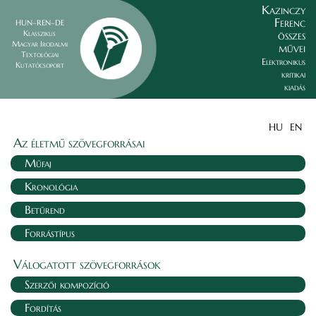
Kazinczy
Ferenc
HUN–REN–DE
összes
Klasszikus
Magyar Irodalmi
művei
Textológiai
Elektronikus
Kutatócsoport
kritikai
kiadás
HU
EN
Az életmű szövegforrásai
Műfaj
Kronológia
Betűrend
Forrástípus
Válogatott szövegforrások
Szerzői kompozíció
Fordítás