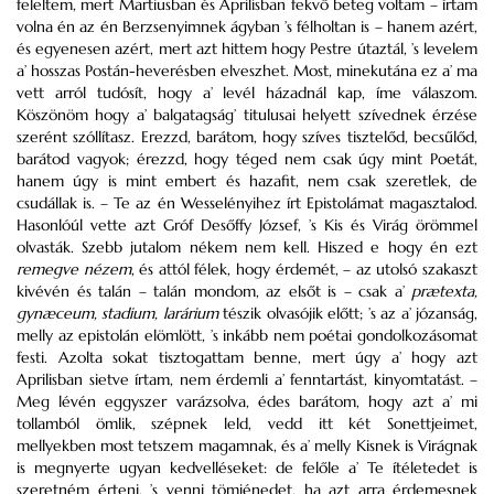
feleltem, mert Martiusban és Aprilisban fekvő beteg voltam – írtam
volna én az én Berzsenyimnek ágyban ’s félholtan is – hanem azért,
és egyenesen azért, mert azt hittem hogy Pestre útaztál, ’s levelem
a’ hosszas Postán-heverésben elveszhet. Most, minekutána ez a’ ma
vett arról tudósít, hogy a’ levél házadnál kap, íme válaszom.
Köszönöm hogy a’ balgatagság’ titulusai helyett szívednek érzése
szerént szóllítasz. Erezzd, barátom, hogy szíves tisztelőd, becsűlőd,
barátod vagyok; érezzd, hogy téged nem csak úgy mint Poetát,
hanem úgy is mint embert és hazafit, nem csak szeretlek, de
csudállak is. – Te az én Wesselényihez írt Epistolámat magasztalod.
Hasonlóúl vette azt Gróf Desőffy József, ’s Kis és Virág örömmel
olvasták. Szebb jutalom nékem nem kell. Hiszed e hogy én ezt
remegve nézem
, és attól félek, hogy érdemét, – az utolsó szakaszt
kivévén és talán – talán mondom, az elsőt is – csak a’
prætexta,
gynæceum, stadium, larárium
tészik olvasójik előtt; ’s az a’ józanság,
melly az epistolán elömlött, ’s inkább nem poétai gondolkozásomat
festi. Azolta sokat tisztogattam benne, mert úgy a’ hogy azt
Aprilisban sietve írtam, nem érdemli a’ fenntartást, kinyomtatást. –
Meg lévén eggyszer varázsolva, édes barátom, hogy azt a’ mi
tollamból ömlik, szépnek leld, vedd itt két Sonettjeimet,
mellyekben most tetszem magamnak, és a’ melly Kisnek is Virágnak
is megnyerte ugyan kedvelléseket: de felőle a’ Te ítéletedet is
szeretném érteni, ’s venni tömjénedet, ha azt arra érdemesnek