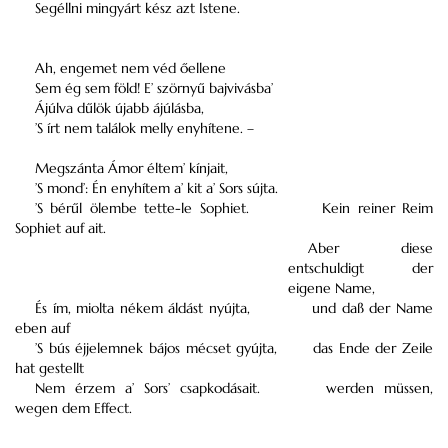
Segéllni mingyárt kész azt Istene.
Ah, engemet nem véd őellene
Sem ég sem föld! E’ szörnyű bajvivásba’
Ájúlva dűlök újabb ájúlásba,
’S írt nem találok melly enyhítene. –
Megszánta Ámor éltem’ kínjait,
’S mond’: Én enyhítem a’ kit a’ Sors sújta.
’S bérűl ölembe tette-le Sophiet.
Kein reiner Reim
Sophiet auf ait.
Aber diese
entschuldigt der
eigene Name,
És ím, miolta nékem áldást nyújta,
und daß der Name
eben auf
’S bús éjjelemnek bájos mécset gyújta,
das Ende der Zeile
hat gestellt
Nem érzem a’ Sors’ csapkodásait.
werden müssen,
wegen dem Effect.