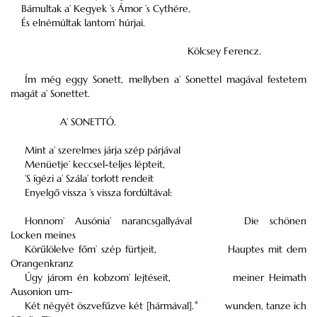
Bámultak a’ Kegyek ’s Ámor ’s Cythére,
És elnémúltak lantom’ húrjai.
Kölcsey Ferencz.
Ím még eggy Sonett, mellyben a’ Sonettel magával festetem
magát a’ Sonettet.
A’ SONETTÓ.
Mint a’ szerelmes járja szép párjával
Menüetje’ keccsel-teljes lépteit,
’S ígézi a’ Szála’ torlott rendeit
Enyelgő vissza ’s vissza fordúltával:
Honnom’ Ausónia’ narancsgallyával
Die schönen
Locken meines
Körűlölelve főm’ szép fürtjeit,
Hauptes mit dem
Orangenkranz
Úgy járom én kobzom’ lejtéseit,
meiner Heimath
Ausonion um-
Két négyét öszvefűzve két [hármával].
*
wunden, tanze ich