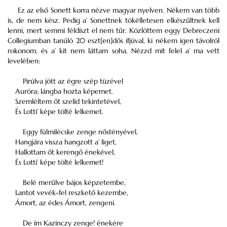
Ez az első Sonett korra nézve magyar nyelven. Nékem van több
is, de nem kész. Pedig a’ Sonettnek tökélletesen elkészűltnek kell
lenni, mert semmi féldíszt el nem tűr. Közlöttem eggy Debreczeni
Collegiumban tanúló 20 eszt[en]dős ifjúval, ki nékem igen távolról
rokonom, és a’ kit nem láttam soha. Nézzd mit felel a’ ma vett
levelében:
Pirúlva jött az égre szép tüzével
Auróra; lángba hozta képemet.
Szemléltem őt szelíd tekintetével,
És Lotti’ képe tölté lelkemet.
Eggy fülmilécske zenge nőstényével,
Hangjára vissza hangzott a’ liget,
Hallottam őt kerengő énekével,
És Lotti’ képe tölté lelkemet!
Belé merűlve bájos képzetembe,
Lantot vevék-fel reszkető kezembe,
Ámort, az édes Ámort, zengeni.
De ím Kazinczy zenge! énekére