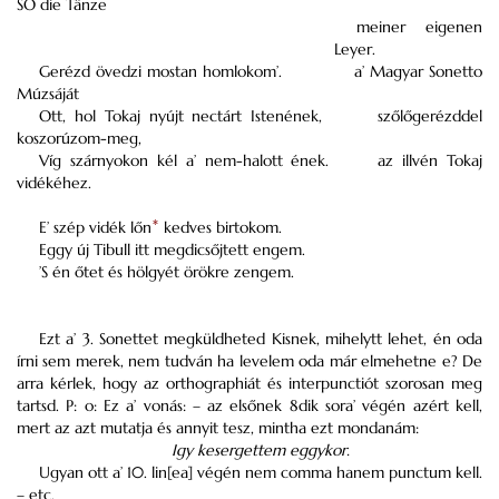
SO die Tänze
meiner eigenen
Leyer.
Gerézd övedzi mostan homlokom’.
a’ Magyar Sonetto
Múzsáját
Ott, hol Tokaj nyújt nectárt Istenének,
szőlőgerézddel
koszorúzom-meg,
Víg szárnyokon kél a’ nem-halott ének.
az illvén Tokaj
vidékéhez.
E’ szép vidék lőn
*
kedves birtokom.
Eggy új Tibull itt megdicsőjtett engem.
’S én őtet és hölgyét örökre zengem.
Ezt a’ 3. Sonettet megküldheted Kisnek, mihelytt lehet, én oda
írni sem merek, nem tudván ha levelem oda már elmehetne e? De
arra kérlek, hogy az orthographiát és interpunctiót szorosan meg
tartsd. P: o: Ez a’ vonás: – az elsőnek 8dik sora’ végén azért kell,
mert az azt mutatja és annyit tesz, mintha ezt mondanám:
Igy kesergettem eggykor.
Ugyan ott a’ 10. lin[ea] végén nem comma hanem punctum kell.
– etc.