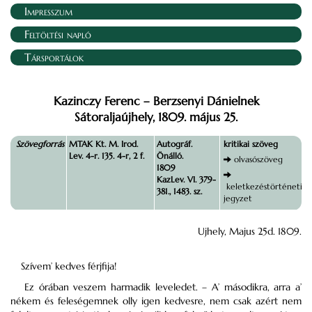
Impresszum
Feltöltési napló
Társportálok
Kazinczy Ferenc – Berzsenyi Dánielnek
Sátoraljaújhely, 1809. május 25.
Szövegforrás
MTAK Kt. M. Irod.
Autográf.
kritikai szöveg
Lev. 4-r. 135. 4-r, 2 f.
Önálló.
olvasószöveg
1809
KazLev. VI. 379-
keletkezéstörténeti
381., 1483. sz.
jegyzet
Ujhely, Majus 25d. 1809.
Szívem’ kedves férjfija!
Ez órában veszem harmadik leveledet. – A’ másodikra, arra a’
nékem és feleségemnek olly igen kedvesre, nem csak azért nem