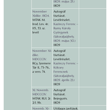
1809. május 25.)
1809
November
Autográf
XIdike. 1804.
tisztázat.
MTAK M.
Levélrészlet.
Irod. Lev. 4r.
Kazinczy Ferenc –
115., 53. sz.
Rumy Károly
levél
Györgynek
(Sátoraljaújhely,
1809. május 30.)
1809
November XI-
Autográf
dike.
tisztázat.
MDCCCIV.
Levélrészlet.
RGy, Szemere
Kazinczy Ferenc –
Tár II., 73–76.,
Kölcsey
a vers: 74.
Ferencnek
(Sátoraljaújhely,
1809. április 23.)
1809
XI. Novemb.
Autográf
MDCCCIV.
tisztázat.
MTAK RUI. 2r.
Bejegyzés.
2/I. 9b.
1809
Novemb. XI-
Utólagos javítások.