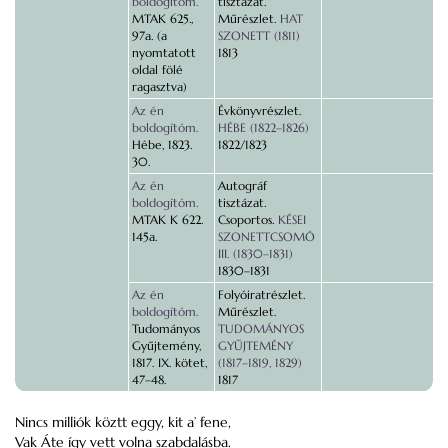
boldogítóm.
tisztázat.
MTAK 625.,
Műrészlet.
HAT
97a. (a
SZONETT (1811)
nyomtatott
1813
oldal fölé
ragasztva)
Az én
Évkönyvrészlet.
boldogítóm.
HÉBE (1822–1826)
Hébe, 1823.
1822/1823
30.
Az én
Autográf
boldogítóm.
tisztázat.
MTAK K 622.
Csoportos.
KÉSEI
145a.
SZONETTCSOMÓ
III. (1830–1831)
1830–1831
Az én
Folyóiratrészlet.
boldogítóm.
Műrészlet.
Tudományos
TUDOMÁNYOS
Gyűjtemény,
GYŰJTEMÉNY
1817. IX. kötet,
(1817–1819, 1829)
47–48.
1817
Nincs milliók köztt eggy, kit a’ fene,
Vak Áte így vett volna szabdalásba.