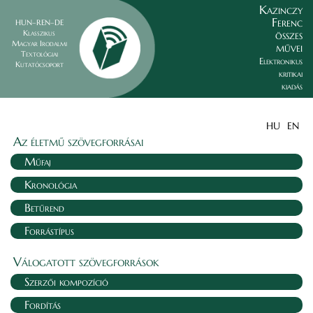
Kazinczy
Ferenc
HUN–REN–DE
összes
Klasszikus
Magyar Irodalmi
művei
Textológiai
Elektronikus
Kutatócsoport
kritikai
kiadás
HU
EN
Az életmű szövegforrásai
Műfaj
Kronológia
Betűrend
Forrástípus
Válogatott szövegforrások
Szerzői kompozíció
Fordítás