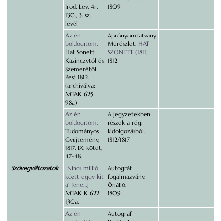
Irod. Lev. 4r.
1809
130., 3. sz.
levél
Az én
Aprónyomtatvány.
boldogítóm.
Műrészlet.
HAT
Hat Sonett
SZONETT (1811)
Kazinczytól és
1812
Szemerétől,
Pest 1812.
(archiválva:
MTAK 625.,
98a.)
Az én
A jegyzetekben
boldogítóm.
részek a régi
Tudományos
kidolgozásból.
Gyűjtemény,
1812/1817
1817. IX. kötet,
47–48.
Szövegváltozatok
[Nincs millió
Autográf
köztt eggy kit
fogalmazvány.
a’ fene…]
Önálló.
MTAK K 622.
1809
130a.
Az én
Autográf