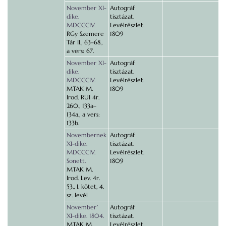
November XI-
Autográf
dike.
tisztázat.
MDCCCIV.
Levélrészlet.
RGy Szemere
1809
Tár II., 63–68.,
a vers: 67.
November XI-
Autográf
dike.
tisztázat.
MDCCCIV.
Levélrészlet.
MTAK M.
1809
Irod. RUI 4r.
260., 133a–
134a., a vers:
133b.
Novembernek
Autográf
XI-dike.
tisztázat.
MDCCCIV.
Levélrészlet.
Sonett.
1809
MTAK M.
Irod. Lev. 4r.
53., I. kötet, 4.
sz. levél
Novemberʼ
Autográf
XI-dike. 1804.
tisztázat.
MTAK M.
Levélrészlet.