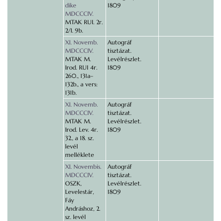
dike
1809
MDCCCIV.
MTAK RUI. 2r.
2/I. 9b.
XI. Novemb.
Autográf
MDCCCIV.
tisztázat.
MTAK M.
Levélrészlet.
Irod. RUI 4r.
1809
260., 131a–
132b., a vers:
131b.
XI. Novemb.
Autográf
MDCCCIV.
tisztázat.
MTAK M.
Levélrészlet.
Irod. Lev. 4r.
1809
32., a 18. sz.
levél
melléklete
XI. Novembis.
Autográf
MDCCCIV.
tisztázat.
OSZK,
Levélrészlet.
Levelestár,
1809
Fáy
Andráshoz, 2.
sz. levél