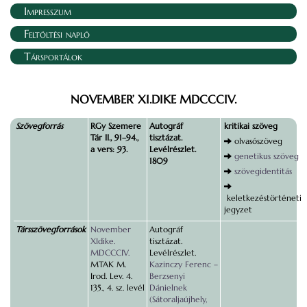
Impresszum
Feltöltési napló
Társportálok
NOVEMBER’ XI.DIKE MDCCCIV.
Szövegforrás
RGy Szemere
Autográf
kritikai szöveg
Tár II., 91–94.,
tisztázat.
olvasószöveg
a vers: 93.
Levélrészlet.
genetikus szöveg
1809
szövegidentitás
keletkezéstörténeti
jegyzet
Társszövegforrások
November
Autográf
XIdike.
tisztázat.
MDCCCIV.
Levélrészlet.
MTAK M.
Kazinczy Ferenc –
Irod. Lev. 4.
Berzsenyi
135., 4. sz. levél
Dánielnek
(Sátoraljaújhely,