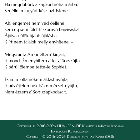
Ha megdühödve kapkod néha másba,
Segéllni mingyárt kész azt Istene.
Ah, engemet nem véd őellene
Sem ég sem föld! E’ szörnyű bajvívásba’
Ájúlva dűlök újabb ájúlásba,
’S írt nem találok melly enyhítene. –
Megszánta Ámor éltem’ kínjait,
’S mond’: Én enyhítem a’ kit a’ Sors sújta.
’S bérűl ölembe tette-le Sophiet.
És ím miolta nékem áldást nyújta,
’S bús éjjelemnek bájos mécset gyújta,
Nem érzem a’ Sors csapkodásait.
Copyright © 2016-2026 HUN–REN–DE Klasszikus Magyar Irodalmi
Textológiai Kutatócsoport
Copyright © 2016-2026 Debreceni Egyetemi Kiadó (DOI: