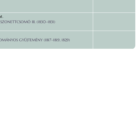
t.
 SZONETTCSOMÓ III. (1830–1831)
MÁNYOS GYŰJTEMÉNY (1817–1819, 1829)