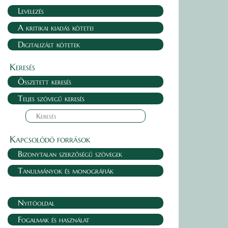
Levelezés
A kritikai kiadás kötetei
Digitalizált kötetek
Keresés
Összetett keresés
Teljes szövegű keresés
Kapcsolódó források
Bizonytalan szerzőségű szövegek
Tanulmányok és monográfiák
Nyitóoldal
Fogalmak és használat