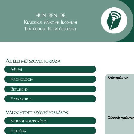
HUN–REN–DE
Klasszikus Magyar Irodalmi
Textológiai Kutatócsoport
Az életmű szövegforrásai
Műfaj
Szövegforrás
Kronológia
Betűrend
Forrástípus
Válogatott szövegforrások
Társszövegforrá
Szerzői kompozíció
Fordítás