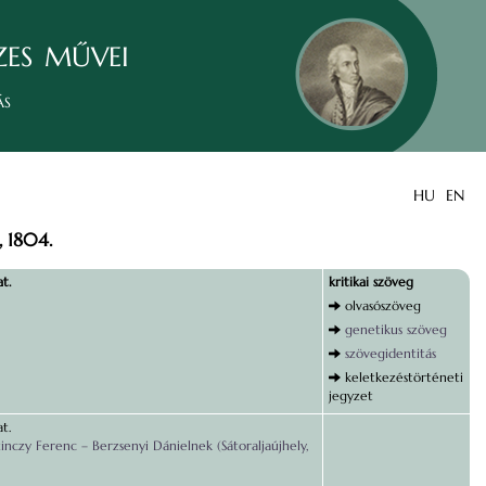
zes művei
ás
HU
EN
 1804.
t.
kritikai szöveg
olvasószöveg
genetikus szöveg
szövegidentitás
keletkezéstörténeti
jegyzet
t.
inczy Ferenc – Berzsenyi Dánielnek (Sátoraljaújhely,