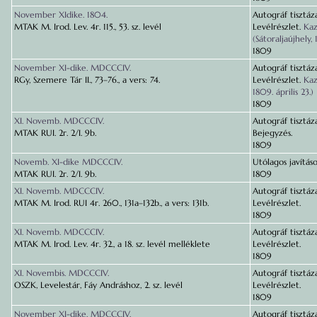
November XIdike. 1804.
Autográf tisztáza
MTAK M. Irod. Lev. 4r. 115., 53. sz. levél
Levélrészlet.
Kaz
(Sátoraljaújhely,
1809
November XI-dike. MDCCCIV.
Autográf tisztáza
RGy, Szemere Tár II., 73–76., a vers: 74.
Levélrészlet.
Kaz
1809. április 23.)
1809
XI. Novemb. MDCCCIV.
Autográf tisztáza
MTAK RUI. 2r. 2/I. 9b.
Bejegyzés.
1809
Novemb. XI-dike MDCCCIV.
Utólagos javításo
MTAK RUI. 2r. 2/I. 9b.
1809
XI. Novemb. MDCCCIV.
Autográf tisztáza
MTAK M. Irod. RUI 4r. 260., 131a–132b., a vers: 131b.
Levélrészlet.
1809
XI. Novemb. MDCCCIV.
Autográf tisztáza
MTAK M. Irod. Lev. 4r. 32., a 18. sz. levél melléklete
Levélrészlet.
1809
XI. Novembis. MDCCCIV.
Autográf tisztáza
OSZK, Levelestár, Fáy Andráshoz, 2. sz. levél
Levélrészlet.
1809
November XI-dike. MDCCCIV.
Autográf tisztáza