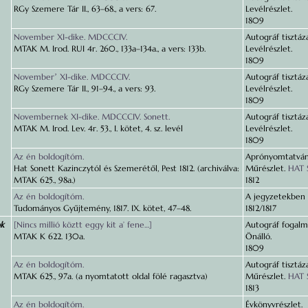
RGy Szemere Tár II., 63–68., a vers: 67.
Levélrészlet.
1809
November XI-dike. MDCCCIV.
Autográf tisztáza
MTAK M. Irod. RUI 4r. 260., 133a–134a., a vers: 133b.
Levélrészlet.
1809
Novemberʼ XI-dike. MDCCCIV.
Autográf tisztáza
RGy Szemere Tár II., 91–94., a vers: 93.
Levélrészlet.
1809
Novembernek XI-dike. MDCCCIV. Sonett.
Autográf tisztáza
MTAK M. Irod. Lev. 4r. 53., I. kötet, 4. sz. levél
Levélrészlet.
1809
Az én boldogítóm.
Aprónyomtatván
Hat Sonett Kazinczytól és Szemerétől, Pest 1812. (archiválva:
Műrészlet.
HAT 
MTAK 625., 98a.)
1812
Az én boldogítóm.
A jegyzetekben r
Tudományos Gyűjtemény, 1817. IX. kötet, 47–48.
1812/1817
ok
[Nincs millió köztt eggy kit a’ fene…]
Autográf fogalm
MTAK K 622. 130a.
Önálló.
1809
Az én boldogítóm.
Autográf tisztáza
MTAK 625., 97a. (a nyomtatott oldal fölé ragasztva)
Műrészlet.
HAT 
1813
Az én boldogítóm.
Évkönyvrészlet.