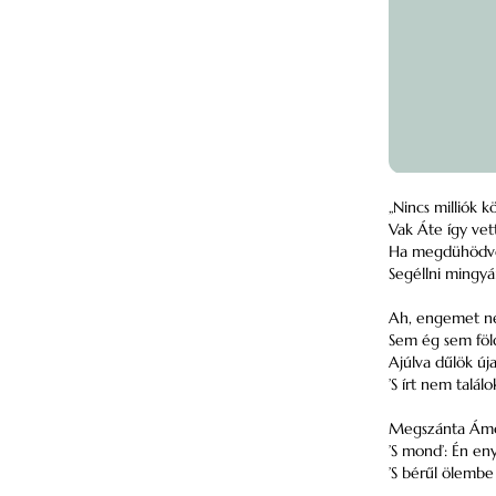
„Nincs milliók kö
Vak Áte így vet
Ha megdühödve
Segéllni mingyár
Ah, engemet n
Sem ég sem föl
Ajúlva dűlök úja
’S írt nem talál
Megszánta Ámor 
’S mond’: Én enyh
’S bérűl ölembe 