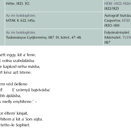
Hébe, 1823. 30.
HÉBE (1822–1826)
1822/1823
Az én boldogítóm.
Autográf tisztáza
MTAK K 622. 145a.
Csoportos.
KÉSEI
1830–1831
Az én boldogítóm.
Folyóiratrészlet.
Tudományos Gyűjtemény, 1817. IX. kötet, 47–48.
Műrészlet.
TUDO
1817
ztt eggy, kit a’ fene,
t volna szabdalásba.
 kapkod néha másba,
t kész azt Istene.
em véd őellene
d!
E’ szörnyű bajvívásba’
bb ájúlásba,
ok melly enyhítene.” –
éltem’ kínjait,
ítem a’ kit a’ Sors sújta.
tette-le Sophiet.