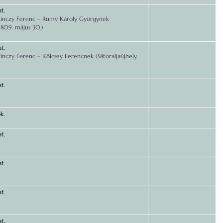
t.
inczy Ferenc – Rumy Károly Györgynek
 1809. május 30.)
t.
inczy Ferenc – Kölcsey Ferencnek (Sátoraljaújhely,
t.
k.
t.
t.
t.
t.