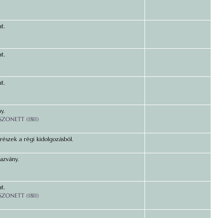
t.
t.
t.
y.
SZONETT (1811)
észek a régi kidolgozásból.
azvány.
t.
SZONETT (1811)