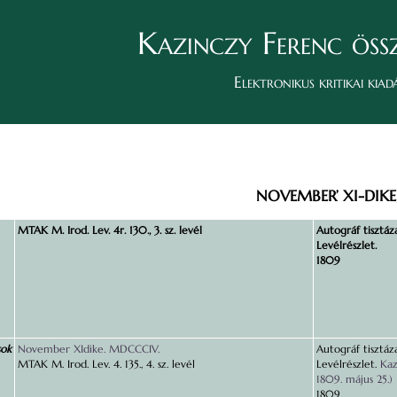
Kazinczy Ferenc öss
Elektronikus kritikai kiad
NOVEMBER’ XI-DIKE,
MTAK M. Irod. Lev. 4r. 130., 3. sz. levél
Autográf tisztáza
Levélrészlet.
1809
sok
November XIdike. MDCCCIV.
Autográf tisztáza
MTAK M. Irod. Lev. 4. 135., 4. sz. levél
Levélrészlet.
Kaz
1809. május 25.)
1809