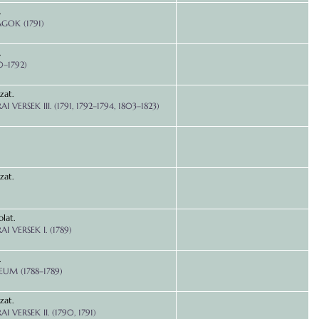
.
GOK (1791)
.
0–1792)
zat.
I VERSEK III. (1791, 1792–1794, 1803–1823)
zat.
lat.
AI VERSEK I. (1789)
.
M (1788–1789)
zat.
I VERSEK II. (1790, 1791)