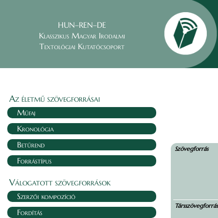
HUN–REN–DE
Klasszikus Magyar Irodalmi
Textológiai Kutatócsoport
Az életmű szövegforrásai
Műfaj
Kronológia
Betűrend
Szövegforrás
Forrástípus
Válogatott szövegforrások
Szerzői kompozíció
Társszövegforrá
Fordítás