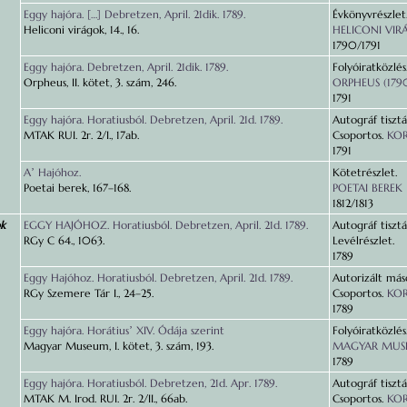
Eggy hajóra. […] Debretzen, April. 21dik. 1789.
Évkönyvrészlet
Heliconi virágok, 14., 16.
HELICONI VIRÁ
1790/1791
Eggy hajóra. Debretzen, April. 21dik. 1789.
Folyóiratközlés
Orpheus, II. kötet, 3. szám, 246.
ORPHEUS (179
1791
Eggy hajóra. Horatiusból. Debretzen, April. 21d. 1789.
Autográf tisztá
MTAK RUI. 2r. 2/I., 17ab.
Csoportos.
KORA
1791
Aʼ Hajóhoz.
Kötetrészlet.
Poetai berek, 167–168.
POETAI BEREK
1812/1813
ok
EGGY HAJÓHOZ. Horatiusból. Debretzen, April. 21d. 1789.
Autográf tisztá
RGy C 64., 1063.
Levélrészlet.
1789
Eggy Hajóhoz. Horatiusból. Debretzen, April. 21d. 1789.
Autorizált máso
RGy Szemere Tár I., 24–25.
Csoportos.
KOR
1789
Eggy hajóra. Horátiusʼ XIV. Ódája szerint
Folyóiratközlés
Magyar Museum, I. kötet, 3. szám, 193.
MAGYAR MUSEU
1789
Eggy hajóra. Horatiusból. Debretzen, 21d. Apr. 1789.
Autográf tisztá
MTAK M. Irod. RUI. 2r. 2/II., 66ab.
Csoportos.
KORA