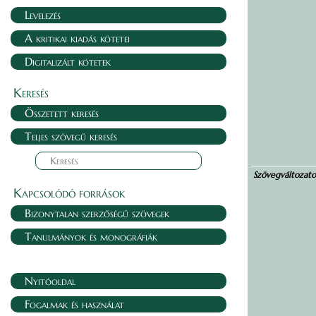
Levelezés
A kritikai kiadás kötetei
Digitalizált kötetek
Keresés
Összetett keresés
Teljes szövegű keresés
Szövegváltozat
Kapcsolódó források
Bizonytalan szerzőségű szövegek
Tanulmányok és monográfiák
Nyitóoldal
Fogalmak és használat