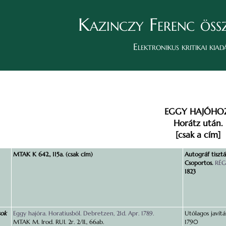
Kazinczy Ferenc öss
Elektronikus kritikai kiad
EGGY HAJÓHOZ
Horátz után.
[csak a cím]
MTAK K 642., 115a. (csak cím)
Autográf tisztá
Csoportos.
RÉG
1823
sok
Eggy hajóra. Horatiusból. Debretzen, 21d. Apr. 1789.
Utólagos javítá
MTAK M. Irod. RUI. 2r. 2/II., 66ab.
1790