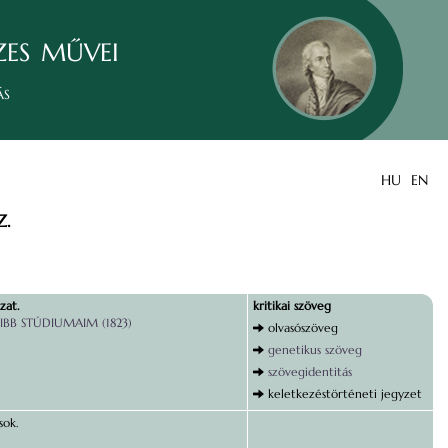
zes művei
ás
HU
EN
.
zat.
kritikai szöveg
IBB STÚDIUMAIM (1823)
olvasószöveg
genetikus szöveg
szövegidentitás
keletkezéstörténeti jegyzet
sok.