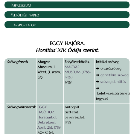
Impresszum
Feltöltési napló
Társportálok
EGGY HAJÓRA.
Horátius’ XIV. Ódája szerint.
Szövegforrás
Magyar
Folyóiratközlés.
kritikai szöveg
Museum, I.
MAGYAR
olvasószöveg
kötet, 3. szám,
MUSEUM (1788–
genetikus szöveg
193.
1789)
szövegidentitás
1789
keletkezéstörténeti
jegyzet
Szövegváltozatok
EGGY
Autográf
HAJÓHOZ.
tisztázat.
Horatiusból.
Levélrészlet.
Debretzen,
1789
April. 21d. 1789.
RGy C 64.,