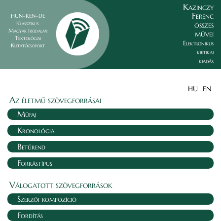
Kazinczy
Ferenc
HUN–REN–DE
összes
Klasszikus
Magyar Irodalmi
művei
Textológiai
Elektronikus
Kutatócsoport
kritikai
kiadás
HU
EN
Az életmű szövegforrásai
Műfaj
Kronológia
Betűrend
Forrástípus
Válogatott szövegforrások
Szerzői kompozíció
Fordítás