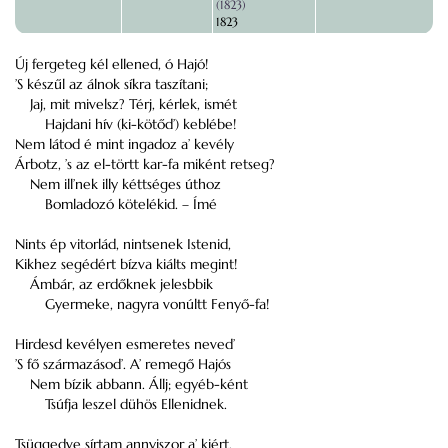
(1823)
1823
Új fergeteg kél ellened, ó Hajó!
’S készűl az álnok síkra taszítani;
Jaj, mit mivelsz? Térj, kérlek, ismét
Hajdani hív (ki-kötőd’) keblébe!
Nem látod é mint ingadoz a’ kevély
Árbotz, ’s az el-törtt kar-fa miként retseg?
Nem ill’nek illy kéttséges úthoz
Bomladozó kötelékid. – Ímé
Nints ép vitorlád, nintsenek Istenid,
Kikhez segédért bízva kiálts megint!
Ámbár, az erdőknek jelesbbik
Gyermeke, nagyra vonúltt Fenyő-fa!
Hirdesd kevélyen esmeretes neved’
’S fő származásod’. A’ remegő Hajós
Nem bízik abbann. Állj; egyéb-ként
Tsúfja leszel dühös Ellenidnek.
Tsüggedve sírtam annyiszor a’ kiért,