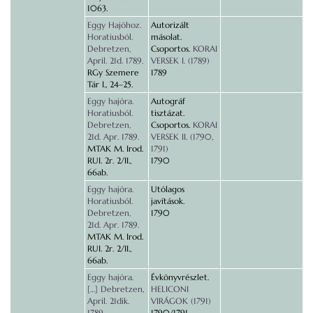
1063.
Eggy Hajóhoz.
Autorizált
Horatiusból.
másolat.
Debretzen,
Csoportos.
KORAI
April. 21d. 1789.
VERSEK I. (1789)
RGy Szemere
1789
Tár I., 24–25.
Eggy hajóra.
Autográf
Horatiusból.
tisztázat.
Debretzen,
Csoportos.
KORAI
21d. Apr. 1789.
VERSEK II. (1790,
MTAK M. Irod.
1791)
RUI. 2r. 2/II.,
1790
66ab.
Eggy hajóra.
Utólagos
Horatiusból.
javítások.
Debretzen,
1790
21d. Apr. 1789.
MTAK M. Irod.
RUI. 2r. 2/II.,
66ab.
Eggy hajóra.
Évkönyvrészlet.
[…] Debretzen,
HELICONI
April. 21dik.
VIRÁGOK (1791)
1789.
1790/1791