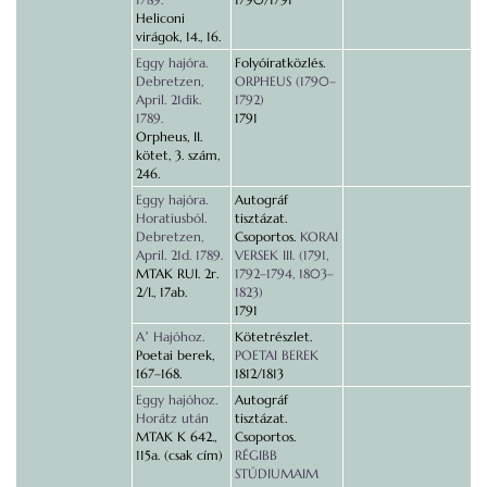
Heliconi
virágok, 14., 16.
Eggy hajóra.
Folyóiratközlés.
Debretzen,
ORPHEUS (1790–
April. 21dik.
1792)
1789.
1791
Orpheus, II.
kötet, 3. szám,
246.
Eggy hajóra.
Autográf
Horatiusból.
tisztázat.
Debretzen,
Csoportos.
KORAI
April. 21d. 1789.
VERSEK III. (1791,
MTAK RUI. 2r.
1792–1794, 1803–
2/I., 17ab.
1823)
1791
Aʼ Hajóhoz.
Kötetrészlet.
Poetai berek,
POETAI BEREK
167–168.
1812/1813
Eggy hajóhoz.
Autográf
Horátz után
tisztázat.
MTAK K 642.,
Csoportos.
115a. (csak cím)
RÉGIBB
STÚDIUMAIM