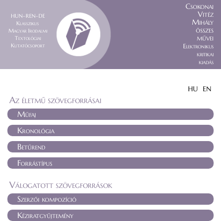
Csokonai
Vitéz
HUN–REN–DE
Mihály
Klasszikus
összes
Magyar Irodalmi
művei
Textológiai
Kutatócsoport
Elektronikus
kritikai
kiadás
HU
EN
Az életmű szövegforrásai
Műfaj
Kronológia
Betűrend
Forrástípus
Válogatott szövegforrások
Szerzői kompozíció
Kéziratgyűjtemény