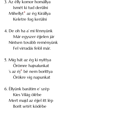
3. Az élly komor homállya
Ismét ki tud derűlni
Mihellyt
*
az ég Királlya
Keletre fog kerülni
4. De oh ha a’ mi fénnyünk
Már egyszer éjjelen jár
Nintsen tovább reményünk
Fel virradás felöl már.
5. Mig hát az ég ki nyittya
Örömre hajnalunkat
’s az éj
*
bé nem borittya
Örökre vig napunkat
6. Éllyünk barátim e’ szép
Kies Világ ölébe
Mert majd az éjjel itt lép
Borit setét ködébe