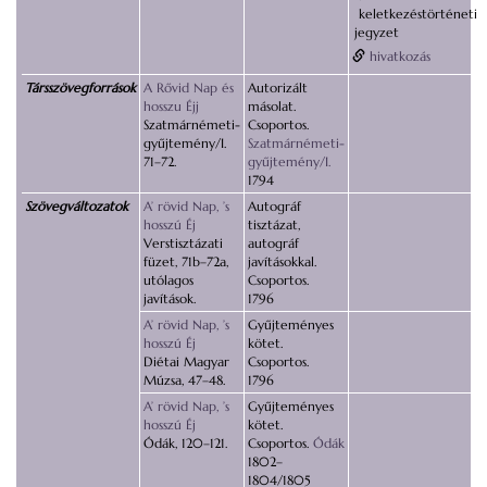
keletkezéstörténeti
jegyzet
hivatkozás
Társszövegforrások
A Rővid Nap és
Autorizált
hosszu Éjj
másolat.
Szatmárnémeti-
Csoportos.
gyűjtemény/I.
Szatmárnémeti-
71–72.
gyűjtemény/I.
1794
Szövegváltozatok
A’ rövid Nap, ’s
Autográf
hosszú Éj
tisztázat,
Verstisztázati
autográf
füzet, 71b–72a,
javításokkal.
utólagos
Csoportos.
javítások.
1796
A’ rövid Nap, ’s
Gyűjteményes
hosszú Éj
kötet.
Diétai Magyar
Csoportos.
Múzsa, 47–48.
1796
A’ rövid Nap, ’s
Gyűjteményes
hosszú Éj
kötet.
Ódák, 120–121.
Csoportos.
Ódák
1802–
1804/1805