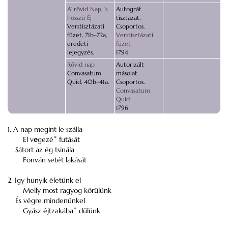
A’ rövid Nap, ’s
Autográf
hosszú Éj
tisztázat.
Verstisztázati
Csoportos.
füzet, 71b–72a,
Verstisztázati
eredeti
füzet
lejegyzés.
1794
Rővid nap
Autorizált
Convasatum
másolat.
Quid, 40b–41a.
Csoportos.
Convasatum
Quid
1796
1. A nap megint le szálla
El v
e
gezé
*
futását
Sátort az ég tsinála
Fonván setét lakását
2. Igy hunyik életünk el
Melly most ragyog körűlünk
És végre mindenünkel
Gyász éjtzakába
*
dűlünk