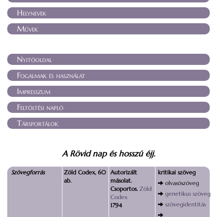
Helynevek
Művek
Nyitóoldal
Fogalmak és használat
Impresszum
Feltöltési napló
Társportálok
A Rövid nap és hosszú éjj.
Szövegforrás
Zöld Codex, 60
Autorizált
kritikai szöveg
ab.
másolat.
olvasószöveg
Csoportos.
Zöld
genetikus szöveg
Codex
szövegidentitás
1794