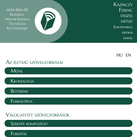
Kazinczy
Ferenc
HUN–REN–DE
összes
Klasszikus
Magyar Irodalmi
művei
Textológiai
Elektronikus
Kutatócsoport
kritikai
kiadás
HU
EN
Az életmű szövegforrásai
Műfaj
Kronológia
Betűrend
Forrástípus
Válogatott szövegforrások
Szerzői kompozíció
Fordítás