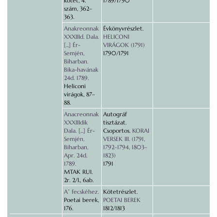
kötet, 4.
1789/1790
szám, 362–
363.
Anakreonnak
Évkönyvrészlet.
XXXIIId. Dala.
HELICONI
[...] Ér-
VIRÁGOK (1791)
Semjén,
1790/1791
Biharban.
Bika-havának
24d. 1789.
Heliconi
virágok, 87–
88.
Anacreonnak
Autográf
XXXIIIdik
tisztázat.
Dala. [...] Ér-
Csoportos.
KORAI
Semjén,
VERSEK III. (1791,
Biharban,
1792–1794, 1803–
Apr. 24d.
1823)
1789.
1791
MTAK RUI.
2r. 2/I., 6ab.
Aʼ fecskéhez.
Kötetrészlet.
Poetai berek,
POETAI BEREK
176.
1812/1813