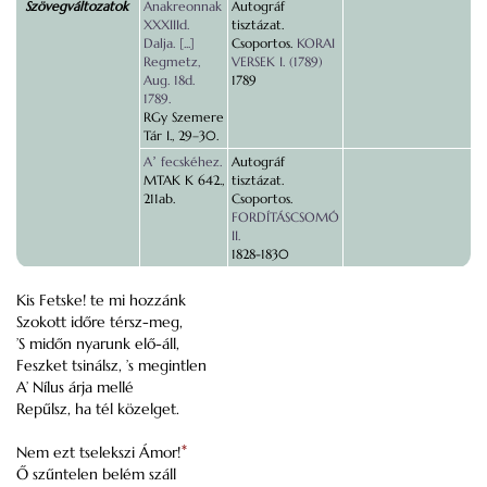
Szövegváltozatok
Anakreonnak
Autográf
XXXIIId.
tisztázat.
Dalja. [...]
Csoportos.
KORAI
Regmetz,
VERSEK I. (1789)
Aug. 18d.
1789
1789.
RGy Szemere
Tár I., 29–30.
Aʼ fecskéhez.
Autográf
MTAK K 642.,
tisztázat.
211ab.
Csoportos.
FORDÍTÁSCSOMÓ
II.
1828-1830
Kis Fetske! te mi hozzánk
Szokott időre térsz-meg,
’S midőn nyarunk elő-áll,
Feszket tsinálsz, ’s megintlen
A’ Nílus árja mellé
Repűlsz, ha tél közelget.
Nem ezt tselekszi Ámor!
*
Ő szűntelen belém száll