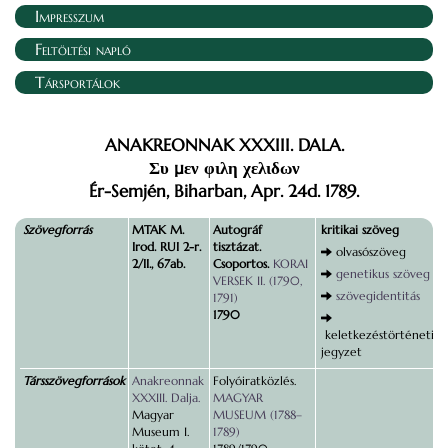
Impresszum
Feltöltési napló
Társportálok
ANAKREONNAK XXXIII. DALA.
Συ µεν φιλη χελιδων
Ér-Semjén, Biharban, Apr. 24d. 1789.
Szövegforrás
MTAK M.
Autográf
kritikai szöveg
Irod. RUI 2-r.
tisztázat.
olvasószöveg
2/II., 67ab.
Csoportos.
KORAI
genetikus szöveg
VERSEK II. (1790,
szövegidentitás
1791)
1790
keletkezéstörténeti
jegyzet
Társszövegforrások
Anakreonnak
Folyóiratközlés.
XXXIII. Dalja.
MAGYAR
Magyar
MUSEUM (1788–
Museum I.
1789)