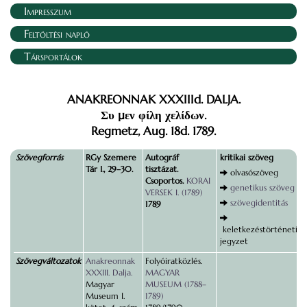
Impresszum
Feltöltési napló
Társportálok
ANAKREONNAK XXXIIId. DALJA.
Συ µεν φίλη χελίδων.
Regmetz, Aug. 18d. 1789.
Szövegforrás
RGy Szemere
Autográf
kritikai szöveg
Tár I., 29–30.
tisztázat.
olvasószöveg
Csoportos.
KORAI
genetikus szöveg
VERSEK I. (1789)
szövegidentitás
1789
keletkezéstörténeti
jegyzet
Szövegváltozatok
Anakreonnak
Folyóiratközlés.
XXXIII. Dalja.
MAGYAR
Magyar
MUSEUM (1788–
Museum I.
1789)