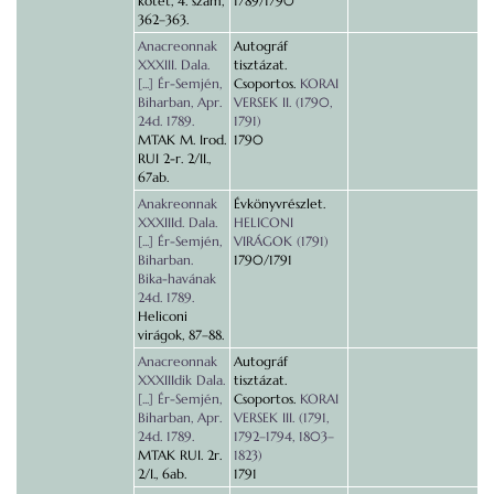
kötet, 4. szám,
1789/1790
362–363.
Anacreonnak
Autográf
XXXIII. Dala.
tisztázat.
[...] Ér-Semjén,
Csoportos.
KORAI
Biharban, Apr.
VERSEK II. (1790,
24d. 1789.
1791)
MTAK M. Irod.
1790
RUI 2-r. 2/II.,
67ab.
Anakreonnak
Évkönyvrészlet.
XXXIIId. Dala.
HELICONI
[...] Ér-Semjén,
VIRÁGOK (1791)
Biharban.
1790/1791
Bika-havának
24d. 1789.
Heliconi
virágok, 87–88.
Anacreonnak
Autográf
XXXIIIdik Dala.
tisztázat.
[...] Ér-Semjén,
Csoportos.
KORAI
Biharban, Apr.
VERSEK III. (1791,
24d. 1789.
1792–1794, 1803–
MTAK RUI. 2r.
1823)
2/I., 6ab.
1791