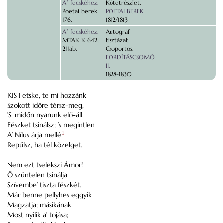
Aʼ fecskéhez.
Kötetrészlet.
Poetai berek,
POETAI BEREK
176.
1812/1813
Aʼ fecskéhez.
Autográf
MTAK K 642.,
tisztázat.
211ab.
Csoportos.
FORDÍTÁSCSOMÓ
II.
1828-1830
KIS Fetske, te mi hozzánk
Szokott időre térsz-meg,
’S, midőn nyarunk elő-áll,
Fészket tsinálsz; ’s megintlen
A’ Nílus árja mellé
1
Repűlsz, ha tél közelget.
Nem ezt tselekszi Ámor!
Ő szüntelen tsinálja
Szívembe’ tiszta fészkét.
Már benne pellyhes eggyik
Magzatja; másikának
Most nyilik a’ tojása;