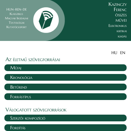
Kazinczy
Ferenc
HUN–REN–DE
összes
Klasszikus
Magyar Irodalmi
művei
Textológiai
Elektronikus
Kutatócsoport
kritikai
kiadás
HU
EN
Az életmű szövegforrásai
Műfaj
Kronológia
Betűrend
Forrástípus
Válogatott szövegforrások
Szerzői kompozíció
Fordítás