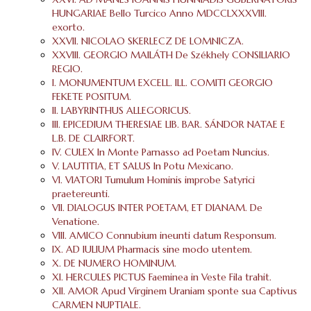
HUNGARIAE Bello Turcico Anno MDCCLXXXVIII.
exorto.
XXVII. NICOLAO SKERLECZ DE LOMNICZA.
XXVIII. GEORGIO MAILÁTH De Székhely CONSILIARIO
REGIO.
I. MONUMENTUM EXCELL. ILL. COMITI GEORGIO
FEKETE POSITUM.
II. LABYRINTHUS ALLEGORICUS.
III. EPICEDIUM THERESIAE LIB. BAR. SÁNDOR NATAE E
L.B. DE CLAIRFORT.
IV. CULEX In Monte Parnasso ad Poetam Nuncius.
V. LAUTITIA, ET SALUS In Potu Mexicano.
VI. VIATORI Tumulum Hominis improbe Satyrici
praetereunti.
VII. DIALOGUS INTER POETAM, ET DIANAM. De
Venatione.
VIII. AMICO Connubium ineunti datum Responsum.
IX. AD IULIUM Pharmacis sine modo utentem.
X. DE NUMERO HOMINUM.
XI. HERCULES PICTUS Faeminea in Veste Fila trahit.
XII. AMOR Apud Virginem Uraniam sponte sua Captivus
CARMEN NUPTIALE.