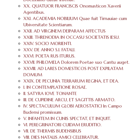
XX. QUATUOR FRANCISCIS Onomasticon Xaverii
Agentibus.
XXI. ACADEMIA NOBILIUM Quae fuit Tirnauiae cum
Ubiversitate Scientiarum.
XXII. AD VIRGINEM DEIPARAM AFFECTUS
XXIII. THRENODIA IN OCCASU SOCIETATIS IESU.
XXIV. SOCIO MORIENTI.
XXV. DE ANNO S.I. FATALI.
XXVI. POETA RUS ITURUS.
XXVII. PHILOMELA Dolorem Poetae suo Cantu auget.
XXVIII. AD LARES DOMESTICOS POST EXPILATAM
DOMUM
XXIX. DE PECUNIA TERRARUM REGINA, ET DEA.
I. IN CONTEMPLATIONE ROSAE.
II. SATYRA IOVE TONANTE
III. DE CUPIDINE ARCU, ET SAGITTIS ARMATO.
IV. SPECTACULUM GLOBI AEROSTATICI In Campo
Budensi promissum.
V. INFANTEM IN CUNIS SPECTAT, ET INQUIT.
VI. PEREGRINATORI CUIDAM ERUDITIO.
VII. DE THERMIS BUDENSIBUS
VIII. DIES NATALIS AMICI CELEBRATUR.