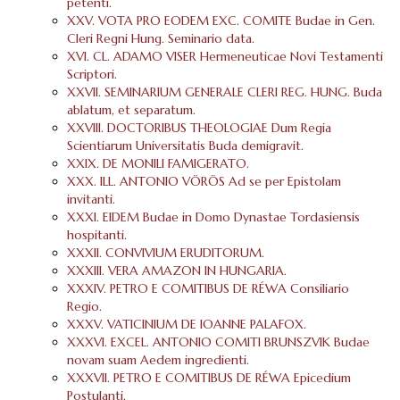
petenti.
XXV. VOTA PRO EODEM EXC. COMITE Budae in Gen.
Cleri Regni Hung. Seminario data.
XVI. CL. ADAMO VISER Hermeneuticae Novi Testamenti
Scriptori.
XXVII. SEMINARIUM GENERALE CLERI REG. HUNG. Buda
ablatum, et separatum.
XXVIII. DOCTORIBUS THEOLOGIAE Dum Regia
Scientiarum Universitatis Buda demigravit.
XXIX. DE MONILI FAMIGERATO.
XXX. ILL. ANTONIO VÖRÖS Ad se per Epistolam
invitanti.
XXXI. EIDEM Budae in Domo Dynastae Tordasiensis
hospitanti.
XXXII. CONVIVIUM ERUDITORUM.
XXXIII. VERA AMAZON IN HUNGARIA.
XXXIV. PETRO E COMITIBUS DE RÉWA Consiliario
Regio.
XXXV. VATICINIUM DE IOANNE PALAFOX.
XXXVI. EXCEL. ANTONIO COMITI BRUNSZVIK Budae
novam suam Aedem ingredienti.
XXXVII. PETRO E COMITIBUS DE RÉWA Epicedium
Postulanti.