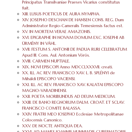
Principatus Transilvaniae Praeses Vicarius constitutus
fuit.
XIII. LUSUS POETICUS DE AURA NYMPHA.
XIV. JOSEPHO DESCHAN DE HANSEN CONS. REG. Dum
Administrator Regio-Cameralis Temesiensis factus est.
XV. IN MORTEM VERAE AMAZONIS.
XVI. EPIGRAPHE IN NOVAM DOMUM EXC. IOSEPHI AB
ÜRMÉNY IN VÁHL.
XVII. FESTUM S. ANTONII DE PADUA RURI CELEBRATUM
Apud Ill. Cons. Aul. Antonium Vörös.
XVIII. CARMEN NUPTIALE.
XIX. NOVI EPISCOPI Anno MDCCLXXXVII. creati.
XX. ILL. AC REV. FRANCISCO XAV. L. B. SPLÉNYI de
Miháldi EPISCOPO VACIENSI.
XXI. ILL. AC REV. FRANCISCO XAV. KALATAI EPISCOPO
MAGNO-VARADINENSI.
XXII. POETA MORIBUNDUS AD DEUM MEDICUM.
XXIII. DE BANO REGNORUM DALM. CROAT. ET SCLAV.
FRANCISCO COMITE BALASSA.
XXIV. FRATRI MEO IOSEPHO Ecclesiae Metropolitanae
Colocensis Canonico.
XXV. DE NOCTE ANTIQUA DEA.
XXVI. AD MANES IOANNIS HUNNIADIS GUBERNATORIS