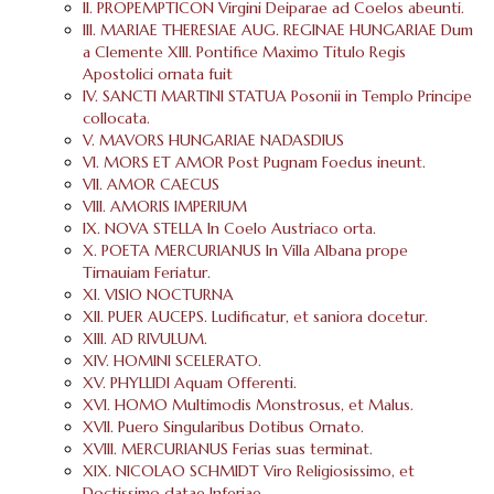
II. PROPEMPTICON Virgini Deiparae ad Coelos abeunti.
III. MARIAE THERESIAE AUG. REGINAE HUNGARIAE Dum
a Clemente XIII. Pontifice Maximo Titulo Regis
Apostolici ornata fuit
IV. SANCTI MARTINI STATUA Posonii in Templo Principe
collocata.
V. MAVORS HUNGARIAE NADASDIUS
VI. MORS ET AMOR Post Pugnam Foedus ineunt.
VII. AMOR CAECUS
VIII. AMORIS IMPERIUM
IX. NOVA STELLA In Coelo Austriaco orta.
X. POETA MERCURIANUS In Villa Albana prope
Tirnauiam Feriatur.
XI. VISIO NOCTURNA
XII. PUER AUCEPS. Ludificatur, et saniora docetur.
XIII. AD RIVULUM.
XIV. HOMINI SCELERATO.
XV. PHYLLIDI Aquam Offerenti.
XVI. HOMO Multimodis Monstrosus, et Malus.
XVII. Puero Singularibus Dotibus Ornato.
XVIII. MERCURIANUS Ferias suas terminat.
XIX. NICOLAO SCHMIDT Viro Religiosissimo, et
Doctissimo datae Inferiae.