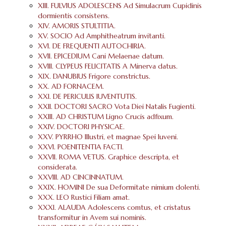
XIII. FULVIUS ADOLESCENS Ad Simulacrum Cupidinis
dormientis consistens.
XIV. AMORIS STULTITIA.
XV. SOCIO Ad Amphitheatrum invitanti.
XVI. DE FREQUENTI AUTOCHIRIA.
XVII. EPICEDIUM Cani Melaenae datum.
XVIII. CLYPEUS FELICITATIS A Minerva datus.
XIX. DANUBIUS Frigore constrictus.
XX. AD FORNACEM.
XXI. DE PERICULIS IUVENTUTIS.
XXII. DOCTORI SACRO Vota Diei Natalis Fugienti.
XXIII. AD CHRISTUM Ligno Crucis adfixum.
XXIV. DOCTORI PHYSICAE.
XXV. PYRRHO Illustri, et magnae Spei Iuveni.
XXVI. POENITENTIA FACTI.
XXVII. ROMA VETUS. Graphice descripta, et
considerata.
XXVIII. AD CINCINNATUM.
XXIX. HOMINI De sua Deformitate nimium dolenti.
XXX. LEO Rustici Filiam amat.
XXXI. ALAUDA Adolescens comtus, et cristatus
transformitur in Avem sui nominis.