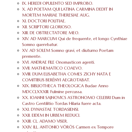
IX. HEREDI OPULENTO SED IMPROBO.
X. AD POETAM QUI LATINA CARMINA DEDIT IN
MORTEM MARIAE THERESIAE AUG.
XI. DOCTORI POLITIAE.
XII. SCRIPTORI GLORIOSO.
XIII. DE OBTRECTATORE MEO.
XIV. AD MARCUM Qui de frequente, et longo Cynthiae
Somno querebatur.
XV. AD SOLEM Somno gravi, et diuturno Poetam
premente.
XVI. ANDRAE FILE Onomasticon agenti.
XVII. MATHEMATICO COAEVO.
XVIII. DUM ELISABETHA COMES ZICHY NATA E
COMITIBUS BERÉNYI AEGROTABAT.
XIX. BIBLIOTHECA THEOLOGICA Budae Anno
MDCCLXXXIII. Fulmine percussa.
XX. IOANNI SAJNOVICS ASTRONOMO CELEBRI Dum in
Castro Gentilitio Tordas Hilaria fuere acta.
XXI. DYNASTAE TORDASIENSI.
XXII. EIDEM IN URBEM REDUCI.
XXIII. CL. ADAMO VISER.
XXIV. ILL. ANTONIO VÖRÖS Carmen ex Tempore