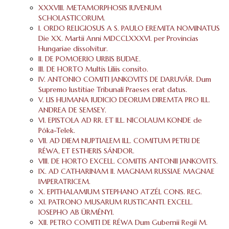
XXXVIII. METAMORPHOSIS IUVENUM
SCHOLASTICORUM.
I. ORDO RELIGIOSUS A S. PAULO EREMITA NOMINATUS
Die XX. Martii Anni MDCCLXXXVI. per Provincias
Hungariae dissolvitur.
II. DE POMOERIO URBIS BUDAE.
III. DE HORTO Multis Liliis consito.
IV. ANTONIO COMITI JANKOVITS DE DARUVÁR. Dum
Supremo Iustitiae Tribunali Praeses erat datus.
V. LIS HUMANA IUDICIO DEORUM DIREMTA PRO ILL.
ANDREA DE SEMSEY.
VI. EPISTOLA AD RR. ET ILL. NICOLAUM KONDE de
Póka-Telek.
VII. AD DIEM NUPTIALEM ILL. COMITUM PETRI DE
RÉWA, ET ESTHERIS SÁNDOR.
VIII. DE HORTO EXCELL. COMITIS ANTONII JANKOVITS.
IX. AD CATHARINAM II. MAGNAM RUSSIAE MAGNAE
IMPERATRICEM.
X. EPITHALAMIUM STEPHANO ATZÉL CONS. REG.
XI. PATRONO MUSARUM RUSTICANTI. EXCELL.
IOSEPHO AB ÜRMÉNYI.
XII. PETRO COMITI DE RÉWA Dum Gubernii Regii M.