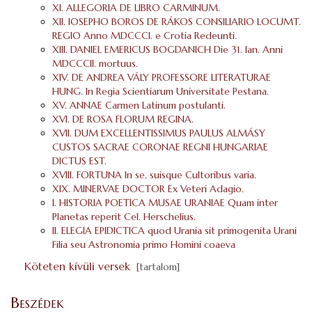
XI. ALLEGORIA DE LIBRO CARMINUM.
XII. IOSEPHO BOROS DE RÁKOS CONSILIARIO LOCUMT.
REGIO Anno MDCCCI. e Crotia Redeunti.
XIII. DANIEL EMERICUS BOGDANICH Die 31. Ian. Anni
MDCCCII. mortuus.
XIV. DE ANDREA VÁLY PROFESSORE LITERATURAE
HUNG. In Regia Scientiarum Universitate Pestana.
XV. ANNAE Carmen Latinum postulanti.
XVI. DE ROSA FLORUM REGINA.
XVII. DUM EXCELLENTISSIMUS PAULUS ALMÁSY
CUSTOS SACRAE CORONAE REGNI HUNGARIAE
DICTUS EST.
XVIII. FORTUNA In se, suisque Cultoribus varia.
XIX. MINERVAE DOCTOR Ex Veteri Adagio.
I. HISTORIA POETICA MUSAE URANIAE Quam inter
Planetas reperit Cel. Herschelius.
II. ELEGIA EPIDICTICA quod Urania sit primogenita Urani
Filia seu Astronomia primo Homini coaeva
Köteten kívüli versek
[tartalom]
Beszédek