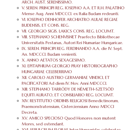
ARCH. AUST. SERENISSIMO.
V. SEREN. PRINCIPI REG. IOSEPHO A.A. ET R.H. PALATINO
Mense Aug. Anni MDCCCI. ex Italia Budam redeunti.
VI. IOSEPHO DENHOFER ARCHIATRO AULAE REGIAE
BUDENSIS, ET CONS. REG.
VII. GEORGIO SIGIS. LAKICS CONS. REG. LOCUMT.
VIII. STEPHANO SCHENVISNET Praefecto Bibliothecae
Universitatis Pestanas, Autori Rei Numariae Hungaricae.
IX. SEREN. PRINCIPI REG. FERDINANDO A.A. die IV. Sept.
An. MDCCCI. Budam venienti.
X. ANNO AETATOS SEXAGESIMO.
XI. EPITAPHIUM GEORGIO PRAY HISTORIOGRAPHO
HUNGARIAE CELEBERRIMO
XII. CAROLO AUSTRIO GERMANIAE VINDICI, ET
PACIFICATORI Ad diem IV. Nov. Anni MDCCCI.
XIII. STEPHANO TARRÓDY DE NÉMETH-SZETSÖD
EQUITI AURATO, ET CONSILIARIO REG. LOCUMT.
XIV. RESTITUTIO ORDINIS RELIGIOSI Benedictinorum,
Praemonstratensium, Cisterciensium Anno MDCCI
Decreta.
XV. AMICO SPECIOSO Quod Honores non mutent
Mores, sed ostendant.
XVI. SEPULCRUM FLORAE Inter Hungaridas celebratae