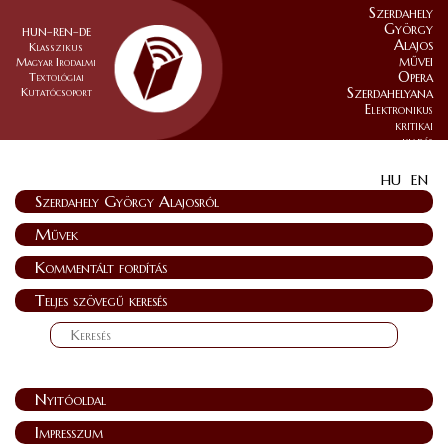
Szerdahely
György
HUN–REN–DE
Alajos
Klasszikus
művei
Magyar Irodalmi
Opera
Textológiai
Szerdahelyana
Kutatócsoport
Elektronikus
kritikai
kiadás
HU
EN
Szerdahely György Alajosról
Művek
Kommentált fordítás
Teljes szövegű keresés
Nyitóoldal
Impresszum