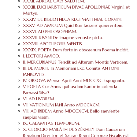
XXXII. ADREAE GÁLY SALUTEM.
XXXIII. EUCHARISTICUM DIVAE APOLLONIAE Virgini, et
Martyri.
XXXIV. DE BIBLIOTHECA REGI MATTHIAE CORVINI.
XXXV. AD AMICUM Quid Ruri faciam? quaerentem.
XXXVI. AD PHILOSOPHIAM.
XXXVII. IUVENI De Imagine venuste picta.
XXXVIII. APOTHEOSIS MENTIS.
XXXIX. POETA Dum forte in obscaenum Poema incidit.
I. LECTORI AMICO.
II. MERCURIANUS Tendit ad Alterum Montis Verticem.
III. DE MORTE In Memoriam Exc. Comitis ANTONII
JANKOVITS.
IV. ORSOVA Mense Aprili Anni MDCCXC Expugnata.
V. POETA Cur Annis quibusdam Rarior in colenda
Parnassi Silva?
VI. AD LIVOREM.
VII. VATICINIUM IANI Anno MDCCXCVI.
VIII. AD IRIDEM Anno MDCCXCVI. Bello saeviente
saepius visam.
IX. CALAMITAS TEMPORUM.
X. GEORGIO MAILÁTH DE SZÉKHELY Dum Causarum
Regalium Director, et Sacrae Regni Coronae Fiscalis est