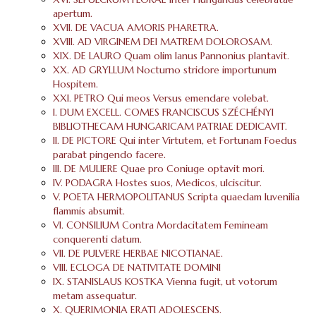
apertum.
XVII. DE VACUA AMORIS PHARETRA.
XVIII. AD VIRGINEM DEI MATREM DOLOROSAM.
XIX. DE LAURO Quam olim Ianus Pannonius plantavit.
XX. AD GRYLLUM Nocturno stridore importunum
Hospitem.
XXI. PETRO Qui meos Versus emendare volebat.
I. DUM EXCELL. COMES FRANCISCUS SZÉCHÉNYI
BIBLIOTHECAM HUNGARICAM PATRIAE DEDICAVIT.
II. DE PICTORE Qui inter Virtutem, et Fortunam Foedus
parabat pingendo facere.
III. DE MULIERE Quae pro Coniuge optavit mori.
IV. PODAGRA Hostes suos, Medicos, ulciscitur.
V. POETA HERMOPOLITANUS Scripta quaedam Iuvenilia
flammis absumit.
VI. CONSILIUM Contra Mordacitatem Femineam
conquerenti datum.
VII. DE PULVERE HERBAE NICOTIANAE.
VIII. ECLOGA DE NATIVITATE DOMINI
IX. STANISLAUS KOSTKA Vienna fugit, ut votorum
metam assequatur.
X. QUERIMONIA ERATI ADOLESCENS.