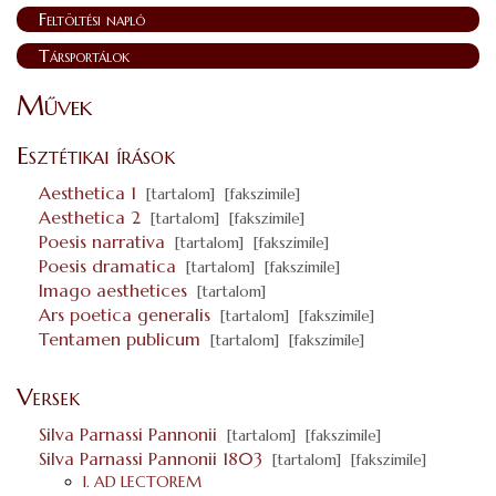
Feltöltési napló
Társportálok
Művek
Esztétikai írások
Aesthetica 1
[tartalom]
[fakszimile]
Aesthetica 2
[tartalom]
[fakszimile]
Poesis narrativa
[tartalom]
[fakszimile]
Poesis dramatica
[tartalom]
[fakszimile]
Imago aesthetices
[tartalom]
Ars poetica generalis
[tartalom]
[fakszimile]
Tentamen publicum
[tartalom]
[fakszimile]
Versek
Silva Parnassi Pannonii
[tartalom]
[fakszimile]
Silva Parnassi Pannonii 1803
[tartalom]
[fakszimile]
I. AD LECTOREM