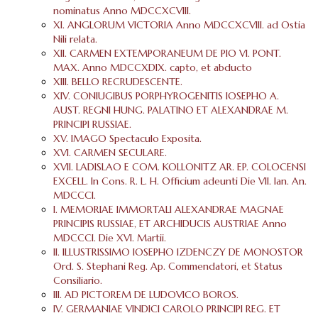
nominatus Anno MDCCXCVIII.
XI. ANGLORUM VICTORIA Anno MDCCXCVIII. ad Ostia
Nili relata.
XII. CARMEN EXTEMPORANEUM DE PIO VI. PONT.
MAX. Anno MDCCXDIX. capto, et abducto
XIII. BELLO RECRUDESCENTE.
XIV. CONIUGIBUS PORPHYROGENITIS IOSEPHO A.
AUST. REGNI HUNG. PALATINO ET ALEXANDRAE M.
PRINCIPI RUSSIAE.
XV. IMAGO Spectaculo Exposita.
XVI. CARMEN SECULARE.
XVII. LADISLAO E COM. KOLLONITZ AR. EP. COLOCENSI
EXCELL. In Cons. R. L. H. Officium adeunti Die VII. Ian. An.
MDCCCI.
I. MEMORIAE IMMORTALI ALEXANDRAE MAGNAE
PRINCIPIS RUSSIAE, ET ARCHIDUCIS AUSTRIAE Anno
MDCCCI. Die XVI. Martii.
II. ILLUSTRISSIMO IOSEPHO IZDENCZY DE MONOSTOR
Ord. S. Stephani Reg. Ap. Commendatori, et Status
Consiliario.
III. AD PICTOREM DE LUDOVICO BOROS.
IV. GERMANIAE VINDICI CAROLO PRINCIPI REG. ET