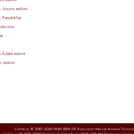
c összes művei
c Pandektái
velezése
um
th Ádám művei
c művei
Copyright © 2013-2026 HUN–REN–DE Klasszikus Magyar Irodalmi Textológi
Copyright © 2013-2026 Debreceni Egyetemi Kiadó (DOI: 10.5484/Szerdahely_Gyorgy_Al