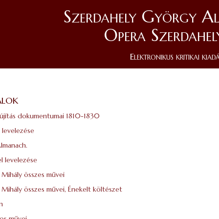
Szerdahely György Al
Opera Szerdahel
Elektronikus kritikai kiad
álok
vújítás dokumentumai 1810-1830
 levelezése
Almanach.
l levelezése
 Mihály összes művei
 Mihály összes művei, Énekelt költészet
on
os művei