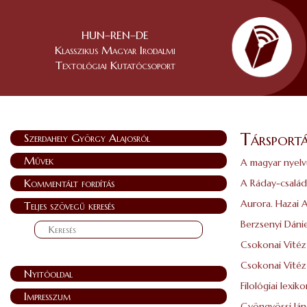
HUN–REN–DE
Klasszikus Magyar Irodalmi
Textológiai Kutatócsoport
Társport
Szerdahely György Alajosról
Művek
A magyar nyel
Kommentált fordítás
A Ráday-család
Aurora. Hazai 
Teljes szövegű keresés
Berzsenyi Dánie
Csokonai Vitéz
Csokonai Vitéz
Nyitóoldal
Filológiai lexik
Impresszum
Gyöngyössi Ján