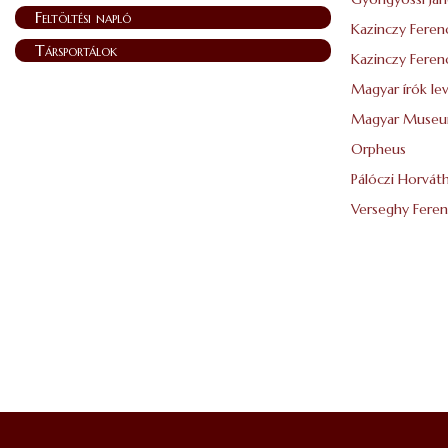
Feltöltési napló
Kazinczy Feren
Társportálok
Kazinczy Feren
Magyar írók le
Magyar Muse
Orpheus
Pálóczi Horvá
Verseghy Feren