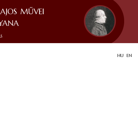
ajos művei
yana
ás
HU
EN