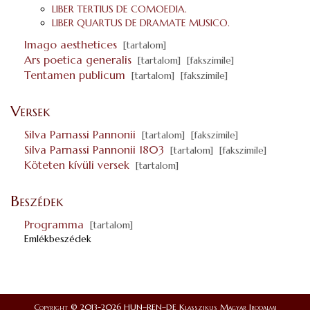
LIBER TERTIUS DE COMOEDIA.
LIBER QUARTUS DE DRAMATE MUSICO.
Imago aesthetices
[tartalom]
Ars poetica generalis
[tartalom]
[fakszimile]
Tentamen publicum
[tartalom]
[fakszimile]
Versek
Silva Parnassi Pannonii
[tartalom]
[fakszimile]
Silva Parnassi Pannonii 1803
[tartalom]
[fakszimile]
Köteten kívüli versek
[tartalom]
Beszédek
Programma
[tartalom]
Emlékbeszédek
Copyright © 2013-2026 HUN–REN–DE Klasszikus Magyar Irodalmi