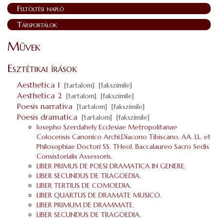
Feltöltési napló
Társportálok
Művek
Esztétikai írások
Aesthetica 1
[tartalom]
[fakszimile]
Aesthetica 2
[tartalom]
[fakszimile]
Poesis narrativa
[tartalom]
[fakszimile]
Poesis dramatica
[tartalom]
[fakszimile]
Iosepho Szerdahely Ecclesiae Metropolitanae
Colocensis Canonico Archi.Diacono Tibiscano, AA. LL. et
Philosophiae Doctori SS. THeol. Baccalaureo Sacro Sedis
Consistorialis Assessoris.
LIBER PRIMUS DE POESI DRAMATICA IN GENERE.
LIBER SECUNDUS DE TRAGOEDIA.
LIBER TERTIUS DE COMOEDIA.
LIBER QUARTUS DE DRAMATE MUSICO.
LIBER PRIMUM DE DRAMMATE.
LIBER SECUNDUS DE TRAGOEDIA.