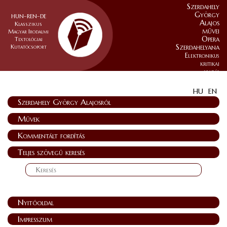
Szerdahely
György
HUN–REN–DE
Alajos
Klasszikus
művei
Magyar Irodalmi
Opera
Textológiai
Szerdahelyana
Kutatócsoport
Elektronikus
kritikai
kiadás
HU
EN
Szerdahely György Alajosról
Művek
Kommentált fordítás
Teljes szövegű keresés
Nyitóoldal
Impresszum