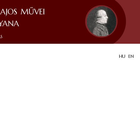
ajos művei
yana
ás
HU
EN