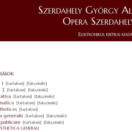
Szerdahely György Al
Opera Szerdahel
Elektronikus kritikai kiad
írások
 1
[tartalom]
[fakszimile]
 2
[tartalom]
[fakszimile]
rativa
[tartalom]
[fakszimile]
amatica
[tartalom]
[fakszimile]
thetices
[tartalom]
a generalis
[tartalom]
[fakszimile]
 publicum
[tartalom]
[fakszimile]
ESTHETICA GENERALI