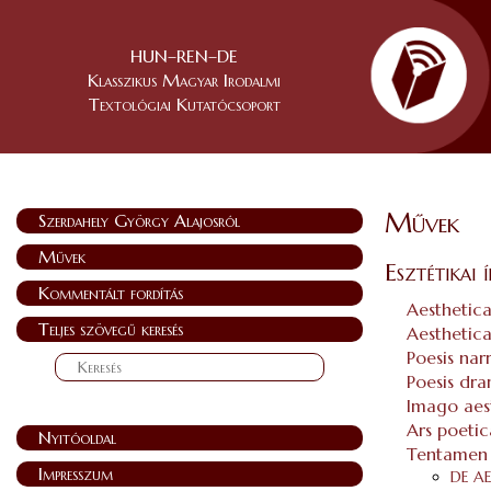
HUN–REN–DE
Klasszikus Magyar Irodalmi
Textológiai Kutatócsoport
Művek
Szerdahely György Alajosról
Művek
Esztétikai 
Kommentált fordítás
Aesthetica
Teljes szövegű keresés
Aesthetica
Poesis nar
Poesis dr
Imago aes
Ars poetic
Nyitóoldal
Tentamen
Impresszum
DE A