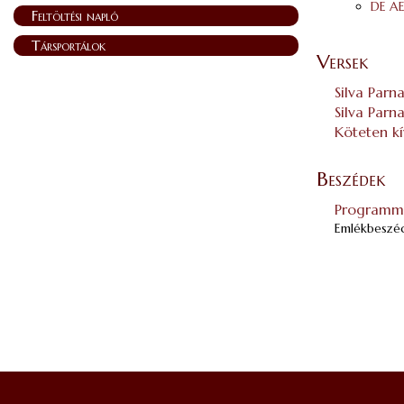
DE A
Feltöltési napló
Társportálok
Versek
Silva Parna
Silva Parn
Köteten kí
Beszédek
Programm
Emlékbeszé