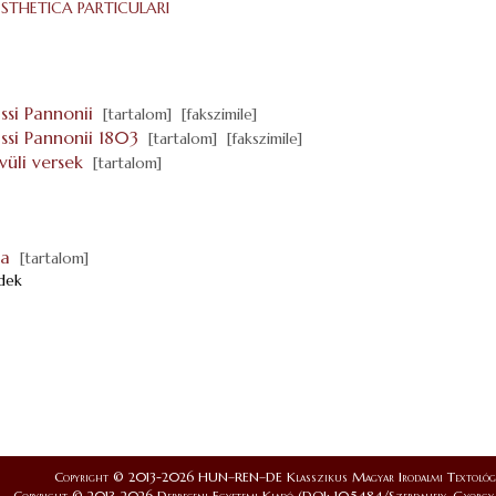
ESTHETICA PARTICULARI
ssi Pannonii
[tartalom]
[fakszimile]
assi Pannonii 1803
[tartalom]
[fakszimile]
vüli versek
[tartalom]
a
[tartalom]
dek
Copyright © 2013-2026 HUN–REN–DE Klasszikus Magyar Irodalmi Textológi
Copyright © 2013-2026 Debreceni Egyetemi Kiadó (DOI: 10.5484/Szerdahely_Gyorgy_Al