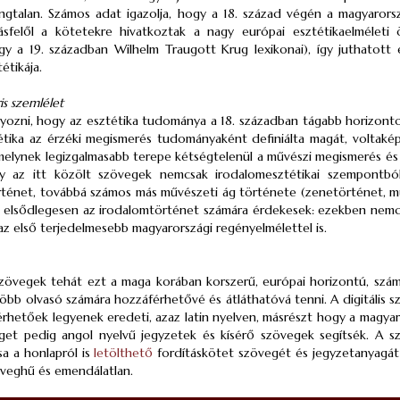
ngtalan. Számos adat igazolja, hogy a 18. század végén a magyarors
Másfelől a kötetekre hivatkoztak a nagy európai esztétikaelméleti
gy a 19. században Wilhelm Traugott Krug lexikonai), így juthatott
étikája.
ris szemlélet
yozni, hogy az esztétika tudománya a 18. században tágabb horizonto
étika az érzéki megismerés tudományaként definiálta magát, voltaké
 melynek legizgalmasabb terepe kétségtelenül a művészi megismerés és 
gy az itt közölt szövegek nemcsak irodalomesztétikai szempontból
rténet, továbbá számos más művészeti ág története (zenetörténet, mű
 elsődlegesen az irodalomtörténet számára érdekesek: ezekben nemcsa
az első terjedelmesebb magyarországi regényelmélettel is.
szövegek tehát ezt a maga korában korszerű, európai horizontú, sz
több olvasó számára hozzáférhetővé és átláthatóvá tenni. A digitális s
rhetőek legyenek eredeti, azaz latin nyelven, másrészt hogy a magy
get pedig angol nyelvű jegyzetek és kísérő szövegek segítsék. A s
sa a honlapról is
letölthető
fordításkötet szövegét és jegyzetanyagát 
zöveghű és emendálatlan.