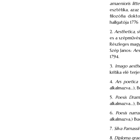
amaenioris lit
esztétika, aza
filozófia dokt
hallgatója 1776
2.
Aesthetica, s
es a szépművész
Részleges magy
Szép Janos:
Aes
1794.
3.
Imago aesthe
kritika elé terj
4.
Ars poetica
alkalmazva…), B
5.
Poesis Dram
alkalmazva…), B
6.
Poesis narr
alkalmazva,) Bu
7.
Silva Parnassi
8.
Diploma grae