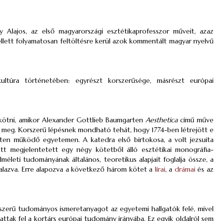
Alajos, az első magyarországi esztétikaprofesszor műveit, azaz
mellett folyamatosan feltöltésre kerül azok kommentált magyar nyelvű
ltúra történetében: egyrészt korszerűsége, másrészt európai
kötni, amikor Alexander Gottlieb Baumgarten
Aesthetica
című műve
ik meg. Korszerű lépésnek mondható tehát, hogy 1774-ben létrejött e
ten működő egyetemen. A katedra első birtokosa, a volt jezsuita
t megjelentetett egy négy kötetből álló esztétikai monográfia-
lméleti tudományának általános, teoretikus alapjait foglalja össze, a
lazva. Erre alapozva a következő három kötet a
lírai
, a
drámai
és az
rszerű tudományos ismeretanyagot az egyetemi hallgatók felé, mivel
attak fel a kortárs európai tudomány irányába. Ez egyik oldalról sem