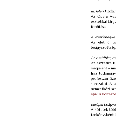
III. Jelen kiadásr
Az Opera Aest
esztétikai tárg
fordítása.
A Szerdahely-é
Az életmű töb
beágyazottsága
Az esztétika, m
Az esztétika t
megjelent – ma
friss tudomány
professzor Sz
sorozatot. A s
nemzetközi sza
epikus költész
Európai beágyaz
A kötetek több
tankönyvként is