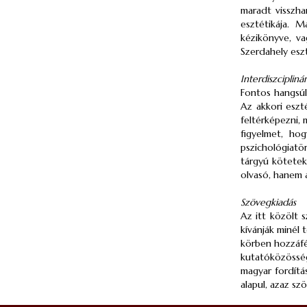
maradt visszha
esztétikája. 
kézikönyve, va
Szerdahely eszt
Interdiszcipliná
Fontos hangsúl
Az akkori eszt
feltérképezni,
figyelmet, ho
pszichológiatö
tárgyú kötetek
olvasó, hanem 
Szövegkiadás
Az itt közölt 
kívánják minél 
körben hozzáfé
kutatóközössé
magyar fordítá
alapul, azaz s