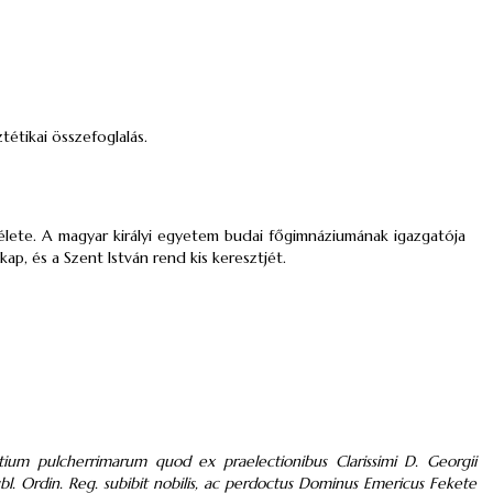
tétikai összefoglalás.
mélete. A magyar királyi egyetem budai főgimnáziumának igazgatója
ap, és a Szent István rend kis keresztjét.
ium pulcherrimarum quod ex praelectionibus Clarissimi D. Georgii
bl. Ordin. Reg. subibit nobilis, ac perdoctus Dominus Emericus Fekete