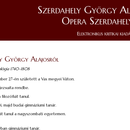
Szerdahely György Al
Opera Szerdahel
Elektronikus kritikai kiad
ly György Alajosról
nológia 1740–1808
ber 27-én született a Vas megyei Váton.
jezsuita rendbe.
filozófiát tanul.
i, majd budai gimnáziumi tanár.
át tanul a nagyszombati egyetemen.
ban gimnáziumi tanár.