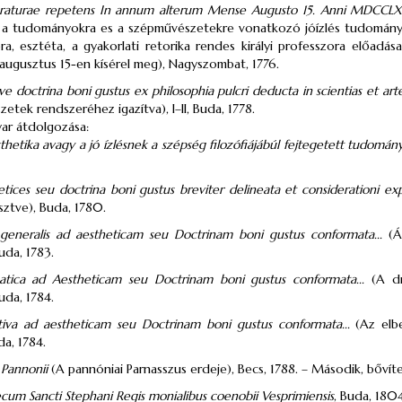
teraturae repetens In annum alterum Mense Augusto 15. Anni MDCCLXXV
z a tudományokra es a szépművészetekre vonatkozó jóízlés tudományá
ora, esztéta, a gyakorlati retorika rendes királyi professzora előa
 augusztus 15-en kísérel meg), Nagyszombat, 1776.
ive doctrina boni gustus ex philosophia pulcri deducta in scientias et art
etek rendszeréhez igazítva), I–II, Buda, 1778.
ar átdolgozása:
thetika avagy a jó ízlésnek a szépség filozófiájábúl fejtegetett tudomán
tices seu doctrina boni gustus breviter delineata et considerationi exp
esztve), Buda, 1780.
 generalis ad aestheticam seu Doctrinam boni gustus conformata...
(Ál
uda, 1783.
atica ad Aestheticam seu Doctrinam boni gustus conformata...
(A dr
uda, 1784.
ativa ad aestheticam seu Doctrinam boni gustus conformata...
(Az elbe
da, 1784.
i Pannonii
(A pannóniai Parnasszus erdeje), Becs, 1788. – Második, bővíte
cum Sancti Stephani Regis monialibus coenobii Vesprimiensis
, Buda, 1804