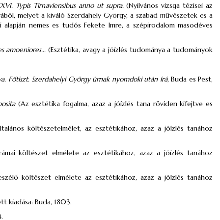
I. Typis Tirnaviensibus anno ut supra.
(Nyilvános vizsga tézisei az
ból, melyet a kiváló Szerdahely György, a szabad művészetek es a
dásai alapján nemes es tudós Fekete Imre, a szépirodalom masodéves
es amoeniores...
(Esztétika, avagy a jóízlés tudománya a tudományok
ya. Főtiszt. Szerdahelyi György úrnak nyomdoki után írá
, Buda es Pest,
osita
(Az esztétika fogalma, azaz a jóízlés tana röviden kifejtve es
talános költészetelmélet, az esztétikához, azaz a jóízlés tanához
ámai költészet elmélete az esztétikához, azaz a jóízlés tanához
szélő költészet elmélete az esztétikához, azaz a jóízlés tanához
tt kiadása: Buda, 1803.
.