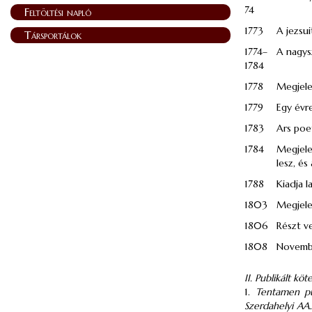
74
Feltöltési napló
1773
A jezsui
Társportálok
1774–
A nagys
1784
1778
Megjelen
1779
Egy évr
1783
Ars poet
1784
Megjele
lesz, és
1788
Kiadja l
1803
Megjele
1806
Részt ve
1808
Novembe
II. Publikált köte
1.
Tentamen pu
Szerdahelyi AA.