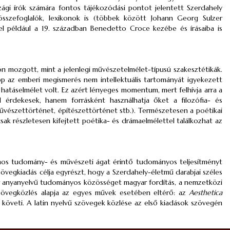
zági írók számára fontos tájékozódási pontot jelentett Szerdahely
 összefoglalók, lexikonok is (többek között Johann Georg Sulzer
 el például a 19. században Benedetto Croce kezébe és írásaiba is
n mozgott, mint a jelenlegi művészetelmélet-típusú szakesztétikák.
pp az emberi megismerés nem intellektuális tartományát igyekezett
hatáselmélet volt. Ez azért lényeges momentum, mert felhívja arra a
 érdekesek, hanem forrásként használhatja őket a filozófia- és
vészettörténet, építészettörténet stb.). Természetesen a poétikai
k részletesen kifejtett poétika- és drámaelmélettel találkozhat az
ámos tudomány- és művészeti ágat érintő tudományos teljesítményt
zövegkiadás célja egyrészt, hogy a Szerdahely-életmű darabjai széles
ar anyanyelvű tudományos közösséget magyar fordítás, a nemzetközi
zövegközlés alapja az egyes művek esetében eltérő: az
Aesthetica
követi. A latin nyelvű szövegek közlése az első kiadások szövegén