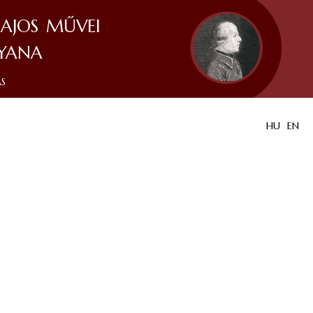
ajos művei
yana
ás
HU
EN