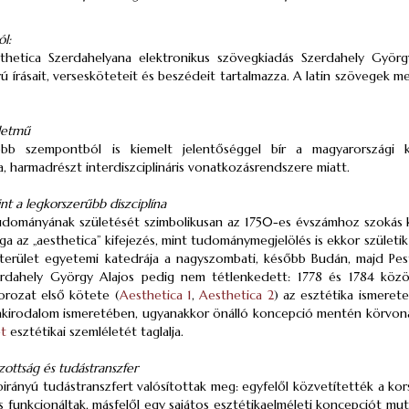
ól:
hetica Szerdahelyana elektronikus szövegkiadás Szerdahely György 
yú írásait, versesköteteit és beszédeit tartalmazza. A latin szövegek 
letmű
b szempontból is kiemelt jelentőséggel bír a magyarországi ku
, harmadrészt interdiszciplináris vonatkozásrendszere miatt.
int a legkorszerűbb diszciplína
udományának születését szimbolikusan az 1750-es évszámhoz szokás 
ga az „aesthetica” kifejezés, mint tudománymegjelölés is ekkor szület
terület egyetemi katedrája a nagyszombati, később Budán, majd Pes
erdahely György Alajos pedig nem tétlenkedett: 1778 és 1784 közöt
orozat első kötete (
Aesthetica 1
,
Aesthetica 2
) az esztétika ismerete
kirodalom ismeretében, ugyanakkor önálló koncepció mentén körvona
et
esztétikai szemléletét taglalja.
ottság és tudástranszfer
irányú tudástranszfert valósítottak meg: egyfelől közvetítették a ko
 funkcionáltak, másfelől egy sajátos esztétikaelméleti koncepciót mut