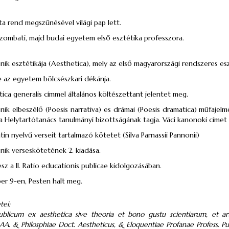
ta rend megszűnésével világi pap lett.
zombati, majd budai egyetem első esztétika professzora.
ik esztétikája (Aesthetica), mely az első magyarországi rendszeres esz
e az egyetem bölcsészkari dékánja.
ica generalis címmel általános költészettant jelentet meg.
nik elbeszélő (Poesis narrativa) es drámai (Poesis dramatica) műfajel
 a Helytartótanács tanulmányi bizottságának tagja. Váci kanonoki címet k
atin nyelvű verseit tartalmazó kötetet (Silva Parnassii Pannonii)
nik verseskötetének 2. kiadása.
sz a II. Ratio educationis publicae kidolgozásában.
r 9-en, Pesten halt meg.
tei:
blicum ex aesthetica sive theoria et bono gustu scientiarum, et art
AA. & Philosphiae Doct. Aestheticus, & Eloquentiae Profanae Profess. Pu