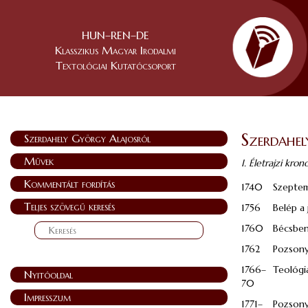
HUN–REN–DE
Klasszikus Magyar Irodalmi
Textológiai Kutatócsoport
Szerdahe
Szerdahely György Alajosról
Művek
I. Életrajzi kro
Kommentált fordítás
1740
Szeptem
Teljes szövegű keresés
1756
Belép a 
1760
Bécsben 
1762
Pozsony
1766–
Teológi
Nyitóoldal
70
Impresszum
1771–
Pozsony