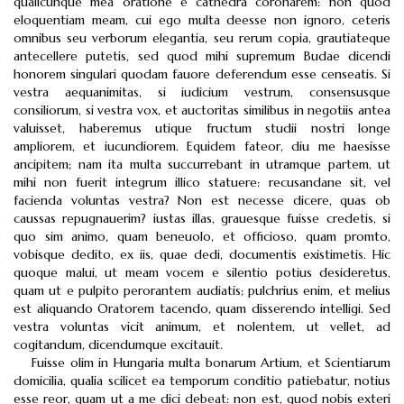
qualicunque mea oratione e cathedra coronarem: non quod
eloquentiam meam, cui ego multa deesse non ignoro, ceteris
omnibus seu verborum elegantia, seu rerum copia, grautiateque
antecellere putetis, sed quod mihi supremum Budae dicendi
honorem singulari quodam fauore deferendum esse censeatis. Si
vestra aequanimitas, si iudicium vestrum, consensusque
consiliorum, si vestra vox, et auctoritas similibus in negotiis antea
valuisset, haberemus utique fructum studii nostri longe
ampliorem, et iucundiorem. Equidem fateor, diu me haesisse
ancipitem; nam ita multa succurrebant in utramque partem, ut
mihi non fuerit integrum illico statuere: recusandane sit, vel
facienda voluntas vestra? Non est necesse dicere, quas ob
caussas repugnauerim? iustas illas, grauesque fuisse credetis, si
quo sim animo, quam beneuolo, et officioso, quam promto,
vobisque dedito, ex iis, quae dedi, documentis existimetis. Hic
quoque malui, ut meam vocem e silentio potius desideretus,
quam ut e pulpito perorantem audiatis; pulchrius enim, et melius
est aliquando Oratorem tacendo, quam disserendo intelligi. Sed
vestra voluntas vicit animum, et nolentem, ut vellet, ad
cogitandum, dicendumque excitauit.
Fuisse olim in Hungaria multa bonarum Artium, et Scientiarum
domicilia, qualia scilicet ea temporum conditio patiebatur, notius
esse reor, quam ut a me dici debeat: non est, quod nobis exteri