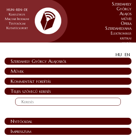
Szerdahely
György
HUN–REN–DE
Alajos
Klasszikus
művei
Magyar Irodalmi
Opera
Textológiai
Szerdahelyana
Kutatócsoport
Elektronikus
kritikai
kiadás
HU
EN
Szerdahely György Alajosról
Művek
Kommentált fordítás
Teljes szövegű keresés
Nyitóoldal
Impresszum