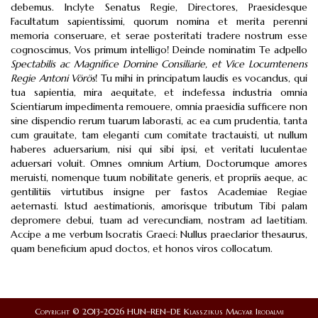
debemus. Inclyte Senatus Regie, Directores, Praesidesque
Facultatum sapientissimi, quorum nomina et merita perenni
memoria conseruare, et serae posteritati tradere nostrum esse
cognoscimus, Vos primum intelligo! Deinde nominatim Te adpello
Spectabilis ac Magnifice Domine Consiliarie, et Vice Locumtenens
Regie
Antoni Vörös
! Tu mihi in principatum laudis es vocandus, qui
tua sapientia, mira aequitate, et indefessa industria omnia
Scientiarum impedimenta remouere, omnia praesidia sufficere non
sine dispendio rerum tuarum laborasti, ac ea cum prudentia, tanta
cum grauitate, tam eleganti cum comitate tractauisti, ut nullum
haberes aduersarium, nisi qui sibi ipsi, et veritati luculentae
aduersari voluit. Omnes omnium Artium, Doctorumque amores
meruisti, nomenque tuum nobilitate generis, et propriis aeque, ac
gentilitiis virtutibus insigne per fastos Academiae Regiae
aeternasti. Istud aestimationis, amorisque tributum Tibi palam
depromere debui, tuam ad verecundiam, nostram ad laetitiam.
Accipe a me verbum Isocratis Graeci: Nullus praeclarior thesaurus,
quam beneficium apud doctos, et honos viros collocatum.
Copyright © 2013-2026 HUN–REN–DE Klasszikus Magyar Irodalmi