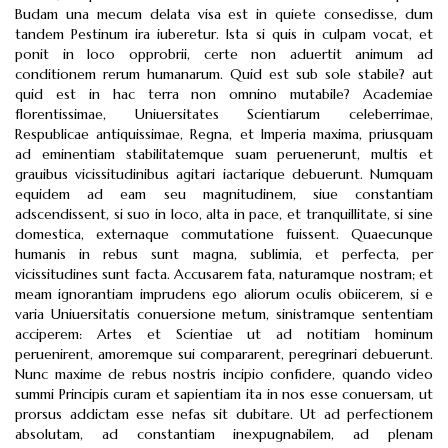
Budam una mecum delata visa est in quiete consedisse, dum
tandem Pestinum ira iuberetur. Ista si quis in culpam vocat, et
ponit in loco opprobrii, certe non aduertit animum ad
conditionem rerum humanarum. Quid est sub sole stabile? aut
quid est in hac terra non omnino mutabile? Academiae
florentissimae, Uniuersitates Scientiarum celeberrimae,
Respublicae antiquissimae, Regna, et Imperia maxima, priusquam
ad eminentiam stabilitatemque suam peruenerunt, multis et
grauibus vicissitudinibus agitari iactarique debuerunt. Numquam
equidem ad eam seu magnitudinem, siue constantiam
adscendissent, si suo in loco, alta in pace, et tranquillitate, si sine
domestica, externaque commutatione fuissent. Quaecunque
humanis in rebus sunt magna, sublimia, et perfecta, per
vicissitudines sunt facta. Accusarem fata, naturamque nostram; et
meam ignorantiam imprudens ego aliorum oculis obiicerem, si e
varia Uniuersitatis conuersione metum, sinistramque sententiam
acciperem: Artes et Scientiae ut ad notitiam hominum
peruenirent, amoremque sui compararent, peregrinari debuerunt.
Nunc maxime de rebus nostris incipio confidere, quando video
summi Principis curam et sapientiam ita in nos esse conuersam, ut
prorsus addictam esse nefas sit dubitare. Ut ad perfectionem
absolutam, ad constantiam inexpugnabilem, ad plenam