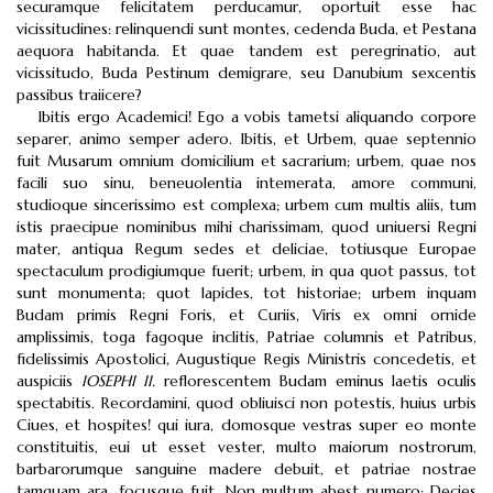
securamque felicitatem perducamur, oportuit esse hac
vicissitudines: relinquendi sunt montes, cedenda Buda, et Pestana
aequora habitanda. Et quae tandem est peregrinatio, aut
vicissitudo, Buda Pestinum demigrare, seu Danubium sexcentis
passibus traiicere?
Ibitis ergo Academici! Ego a vobis tametsi aliquando corpore
separer, animo semper adero. Ibitis, et Urbem, quae septennio
fuit Musarum omnium domicilium et sacrarium; urbem, quae nos
facili suo sinu, beneuolentia intemerata, amore communi,
studioque sincerissimo est complexa; urbem cum multis aliis, tum
istis praecipue nominibus mihi charissimam, quod uniuersi Regni
mater, antiqua Regum sedes et deliciae, totiusque Europae
spectaculum prodigiumque fuerit; urbem, in qua quot passus, tot
sunt monumenta; quot lapides, tot historiae; urbem inquam
Budam primis Regni Foris, et Curiis, Viris ex omni ornide
amplissimis, toga fagoque inclitis, Patriae columnis et Patribus,
fidelissimis Apostolici, Augustique Regis Ministris concedetis, et
auspiciis
IOSEPHI II.
reflorescentem Budam eminus laetis oculis
spectabitis. Recordamini, quod obliuisci non potestis, huius urbis
Ciues, et hospites! qui iura, domosque vestras super eo monte
constituitis, eui ut esset vester, multo maiorum nostrorum,
barbarorumque sanguine madere debuit, et patriae nostrae
tamquam ara, focusque fuit. Non multum abest numero: Decies