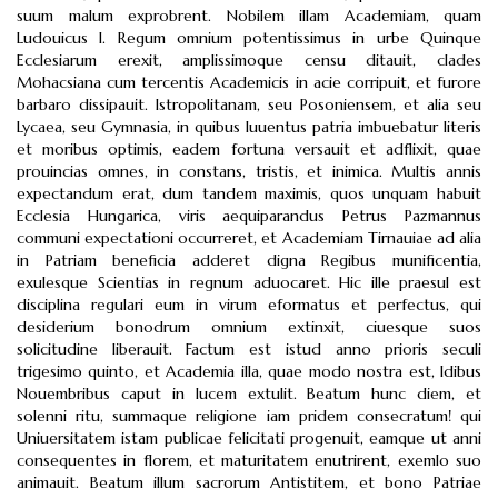
suum malum exprobrent. Nobilem illam Academiam, quam
Ludouicus I. Regum omnium potentissimus in urbe Quinque
Ecclesiarum erexit, amplissimoque censu ditauit, clades
Mohacsiana cum tercentis Academicis in acie corripuit, et furore
barbaro dissipauit. Istropolitanam, seu Posoniensem, et alia seu
Lycaea, seu Gymnasia, in quibus Iuuentus patria imbuebatur literis
et moribus optimis, eadem fortuna versauit et adflixit, quae
prouincias omnes, in constans, tristis, et inimica. Multis annis
expectandum erat, dum tandem maximis, quos unquam habuit
Ecclesia Hungarica, viris aequiparandus Petrus Pazmannus
communi expectationi occurreret, et Academiam Tirnauiae ad alia
in Patriam beneficia adderet digna Regibus munificentia,
exulesque Scientias in regnum aduocaret. Hic ille praesul est
disciplina regulari eum in virum eformatus et perfectus, qui
desiderium bonodrum omnium extinxit, ciuesque suos
solicitudine liberauit. Factum est istud anno prioris seculi
trigesimo quinto, et Academia illa, quae modo nostra est, Idibus
Nouembribus caput in lucem extulit. Beatum hunc diem, et
solenni ritu, summaque religione iam pridem consecratum! qui
Uniuersitatem istam publicae felicitati progenuit, eamque ut anni
consequentes in florem, et maturitatem enutrirent, exemlo suo
animauit. Beatum illum sacrorum Antistitem, et bono Patriae