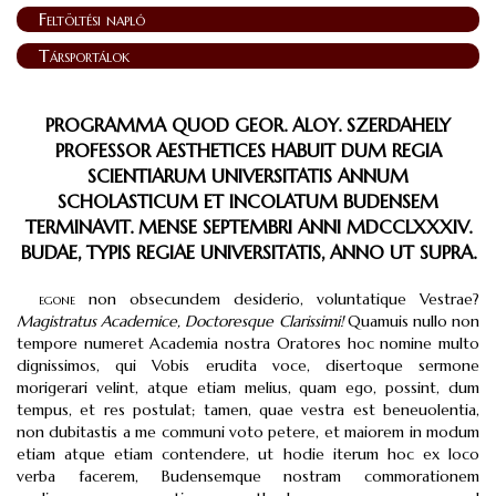
Feltöltési napló
Társportálok
PROGRAMMA QUOD GEOR. ALOY. SZERDAHELY
PROFESSOR AESTHETICES HABUIT DUM REGIA
SCIENTIARUM UNIVERSITATIS ANNUM
SCHOLASTICUM ET INCOLATUM BUDENSEM
TERMINAVIT. MENSE SEPTEMBRI ANNI MDCCLXXXIV.
BUDAE, TYPIS REGIAE UNIVERSITATIS, ANNO UT SUPRA.
egone
non obsecundem desiderio, voluntatique Vestrae?
Magistratus Academice, Doctoresque Clarissimi!
Quamuis nullo non
tempore numeret Academia nostra Oratores hoc nomine multo
dignissimos, qui Vobis erudita voce, disertoque sermone
morigerari velint, atque etiam melius, quam ego, possint, dum
tempus, et res postulat; tamen, quae vestra est beneuolentia,
non dubitastis a me communi voto petere, et maiorem in modum
etiam atque etiam contendere, ut hodie iterum hoc ex loco
verba facerem, Budensemque nostram commorationem