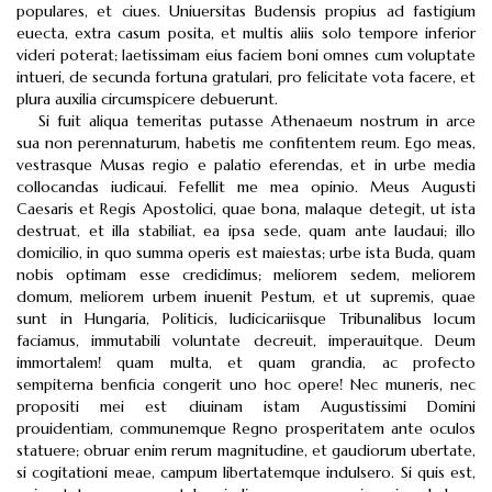
populares, et ciues. Uniuersitas Budensis propius ad fastigium
euecta, extra casum posita, et multis aliis solo tempore inferior
videri poterat; laetissimam eius faciem boni omnes cum voluptate
intueri, de secunda fortuna gratulari, pro felicitate vota facere, et
plura auxilia circumspicere debuerunt.
Si fuit aliqua temeritas putasse Athenaeum nostrum in arce
sua non perennaturum, habetis me confitentem reum. Ego meas,
vestrasque Musas regio e palatio eferendas, et in urbe media
collocandas iudicaui. Fefellit me mea opinio. Meus Augusti
Caesaris et Regis Apostolici, quae bona, malaque detegit, ut ista
destruat, et illa stabiliat, ea ipsa sede, quam ante laudaui; illo
domicilio, in quo summa operis est maiestas; urbe ista Buda, quam
nobis optimam esse credidimus; meliorem sedem, meliorem
domum, meliorem urbem inuenit Pestum, et ut supremis, quae
sunt in Hungaria, Politicis, Iudicicariisque Tribunalibus locum
faciamus, immutabili voluntate decreuit, imperauitque. Deum
immortalem! quam multa, et quam grandia, ac profecto
sempiterna benficia congerit uno hoc opere! Nec muneris, nec
propositi mei est diuinam istam Augustissimi Domini
prouidentiam, communemque Regno prosperitatem ante oculos
statuere; obruar enim rerum magnitudine, et gaudiorum ubertate,
si cogitationi meae, campum libertatemque indulsero. Si quis est,