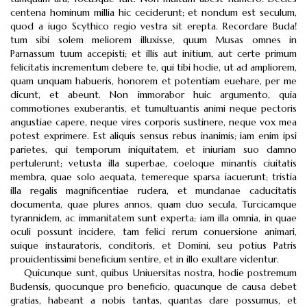
centena hominum millia hic ceciderunt; et nondum est seculum,
quod a iugo Scythico regio vestra sit erepta. Recordare Buda!
tum sibi solem meliorem illuxisse, quum Musas omnes in
Parnassum tuum accepisti; et illis aut initium, aut certe primum
felicitatis incrementum debere te, qui tibi hodie, ut ad ampliorem,
quam unquam habueris, honorem et potentiam euehare, per me
dicunt, et abeunt. Non immorabor huic argumento, quia
commotiones exuberantis, et tumultuantis animi neque pectoris
angustiae capere, neque vires corporis sustinere, neque vox mea
potest exprimere. Est aliquis sensus rebus inanimis; iam enim ipsi
parietes, qui temporum iniquitatem, et iniuriam suo damno
pertulerunt; vetusta illa superbae, coeloque minantis ciuitatis
membra, quae solo aequata, temereque sparsa iacuerunt; tristia
illa regalis magnificentiae rudera, et mundanae caducitatis
documenta, quae plures annos, quam duo secula, Turcicamque
tyrannidem, ac immanitatem sunt experta; iam illa omnia, in quae
oculi possunt incidere, tam felici rerum conuersione animari,
suique instauratoris, conditoris, et Domini, seu potius Patris
prouidentissimi beneficium sentire, et in illo exultare videntur.
Quicunque sunt, quibus Uniuersitas nostra, hodie postremum
Budensis, quocunque pro beneficio, quacunque de causa debet
gratias, habeant a nobis tantas, quantas dare possumus, et