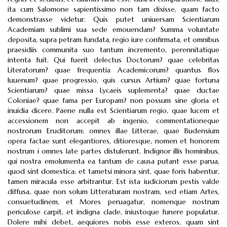
ita cum Salomone sapientissimo non tam dixisse, quam facto
demonstrasse videtur. Quis putet uniuersam Scientiarum
Academiam sublimi sua sede emouendam? Summa voluntate
deposita, supra petram fundata, regio iure confirmata, et omnibus
praesidiis communita suo tantum incremento, perennitatique
intenta fuit. Qui fuerit delectus Doctorum? quae celebritas
Literatorum? quae frequentia Academicorum? quantus flos
Iuuenum? quae progressio, quis cursus Artium? quae fortuna
Scientiarum? quae missa Lycaeis suplementa? quae ductae
Coloniae? quae fama per Europam? non possum sine gloria et
inuidia dicere. Paene nulla est Scientiarum regio, quae lucem et
accessionem non accepit ab ingenio, commentationeque
nostrorum Eruditorum; omnes illae Litterae, quae Budensium
opera factae sunt elegantiores, ditioresque, nomen et honorem
nostrum i omnes late partes distulerunt. Indignor illis hominibus,
qui nostra emolumenta ea tantum de causa putant esse parua,
quod sint domestica; et tametsi minora sint, quae foris habentur,
tamen miracula esse arbitrantur. Est ista iudiciorum pestis valde
diffusa, quae non solum Litteraturam nostram, sed etiam Artes,
consuetudinem, et Mores peruagatur, nomenque nostrum
periculose carpit, et indigna clade, iniustoque funere populatur.
Dolere mihi debet, aequiores nobis esse exteros, quam sint