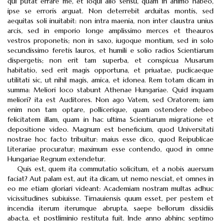
qui putat errare me, et loqui alio sensu, quam in animo habeo,
ipse se erroris arguat. Non deterrebit arduitas montis, sed
aequitas soli inuitabit: non intra maenia, non inter claustra unius
arcis, sed in emporio longe amplissimo merces et theauros
vestros proponetis; non in saxo, iugoque montium, sed in solo
secundissimo feretis lauros, et humili e solio radios Scientiarum
dispergetis; non erit tam superba, et conspicua Musarum
habitatio, sed erit magis opportuna, et priuatae, puclicaeque
utilitati sic, ut nihil magis, amica, et idonea. Rem totam dicam in
summa: Meliori loco stabunt Athenae Hungariae. Quid inquam
meliori? ita est Auditores. Non ago Vatem, sed Oratorem; iam
enim non tam optare, pollicerique, quam ostendere debeo
felicitatem illam, quam in hac ultima Scientiarum migratione et
depositione video. Magnum est beneficium, quod Universitati
nostrae hoc facto tribuitur: maius esse dico, quod Reipublicae
Literariae procuratur; maximum esse contendo, quod in omne
Hungariae Regnum extendetur.
Quis est, quem ita commutatio solicitum, et a nobis auersum
faciat? Aut palam est, aut ita dicam, ut nemo nesciat, et omnes in
eo me etiam gloriari videant: Academiam nostram multas adhuc
vicissitudines subiuisse. Tirnauiensis quum esset, per pestem et
incendia iterum iterumque abrupta, saepe bellorum dissidiis
abacta, et postliminio restituta fuit. Inde anno abhinc septimo