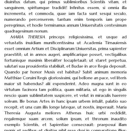
diuinitus datum, qui primus sublimioribus Scientiis vitam, et
sanguinem, spiritumque tradidit! Infinitus essem, si omnia illa
incrementa, et commoda, quae iam facta sunt sesqui seculo,
numerando percenserem; tantum enim temporis iam prope
peregrimus, et hodie terminamus annum Uniuersitatis centesimum
quadragesimum nonum.
MARIA THERESIA
princeps religiosissima, et usque ad
vetustatis inuidiam munificentissima ut Academia Tirnauiensis
esset omnium Artium et Disciplinarum Uniuersitas, prima sapienter
praestitit; ut in annos augeri, amplificarique posset, vectigalibus
fortunisque maximis liberaliter locupletauit; ut staret perpetua,
salutari sua prouidentia stabiliuit, et Budae in arce Regia deposuit.
Quando par honor Musis est habitus? Subit animum memoria
Matthiae Coruini Regis gloriosissimi, qui bellone an pace, vel literis
maior sit habendus? alii expenderint. Adeo magna sunt in eo
virtutum facinora tam politica, quam militaria, ut ego in singulis
nescio quam sublimitatem suspicere, et velut in miraculis haerere
soleam. Ille bonas Artes in hanc ipsam urbem intulit, palatio suo
recepit, et una cum illis longe lateque, ut nostis, imperauit. Maria
Theresia Augusta meliores Athenas huic urbi reddidit,
regalemque suam arcem, solium ipsum, et thronum inaudito
exemplo Scientiis, et Sapientiae consecrauit: praeposui illam
regnis et sedibus; et diuitias nihil esse duxi in comparatione illius;