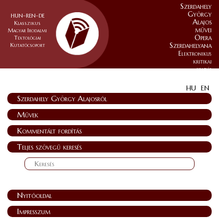
Szerdahely
György
HUN–REN–DE
Alajos
Klasszikus
művei
Magyar Irodalmi
Opera
Textológiai
Szerdahelyana
Kutatócsoport
Elektronikus
kritikai
kiadás
HU
EN
Szerdahely György Alajosról
Művek
Kommentált fordítás
Teljes szövegű keresés
Nyitóoldal
Impresszum