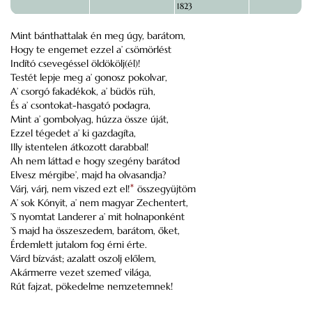
1823
Mint bánthattalak én meg úgy, barátom,
Hogy te engemet ezzel a’ csömörlést
Indító csevegéssel öldökölj(él)!
Testét lepje meg a’ gonosz pokolvar,
A’ csorgó fakadékok, a’ büdös rüh,
És a’ csontokat-hasgató podagra,
Mint a’ gombolyag, húzza össze úját,
Ezzel tégedet a’ ki gazdagíta,
Illy istentelen átkozott darabbal!
Ah nem láttad e hogy szegény barátod
Elvesz mérgibe’, majd ha olvasandja?
Várj, várj, nem viszed ezt el!
*
összegyüjtöm
A’ sok Kónyit, a’ nem magyar Zechentert,
’S nyomtat Landerer a’ mit holnaponként
’S majd ha összeszedem, barátom, őket,
Érdemlett jutalom fog érni érte.
Várd bízvást; azalatt oszolj előlem,
Akármerre vezet szemed’ világa,
Rút fajzat, pökedelme nemzetemnek!