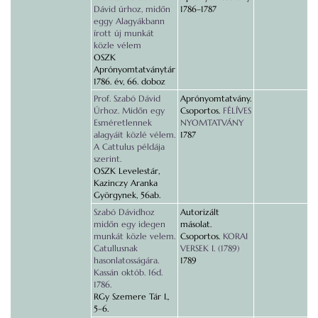
Dávid úrhoz, midőn
1786–1787
eggy Alagyákbann
írott új munkát
közle vélem
OSZK
Aprónyomtatványtár
1786. év, 66. doboz
Prof. Szabó Dávid
Aprónyomtatvány.
Úrhoz. Midőn egy
Csoportos.
FÉLÍVES
Esméretlennek
NYOMTATVÁNY
alagyáit közlé vélem.
1787
A Cattulus példája
szerint.
OSZK Levelestár,
Kazinczy Aranka
Györgynek, 56ab.
Szabó Dávidhoz
Autorizált
midőn egy idegen
másolat.
munkát közle velem.
Csoportos.
KORAI
Catullusnak
VERSEK I. (1789)
hasonlatosságára.
1789
Kassán októb. 16d.
1786.
RGy Szemere Tár I.,
5–6.