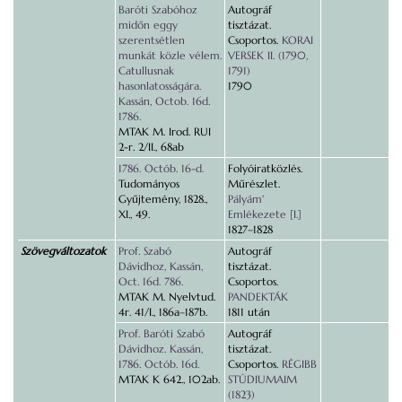
Baróti Szabóhoz
Autográf
midőn eggy
tisztázat.
szerentsétlen
Csoportos.
KORAI
munkát közle vélem.
VERSEK II. (1790,
Catullusnak
1791)
hasonlatosságára.
1790
Kassán, Octob. 16d.
1786.
MTAK M. Irod. RUI
2-r. 2/II., 68ab
1786. Octób. 16-d.
Folyóiratközlés.
Tudományos
Műrészlet.
Gyűjtemény, 1828.,
Pályám'
XI., 49.
Emlékezete [I.]
1827–1828
Szövegváltozatok
Prof. Szabó
Autográf
Dávidhoz, Kassán,
tisztázat.
Oct. 16d. 786.
Csoportos.
MTAK M. Nyelvtud.
PANDEKTÁK
4r. 41/I., 186a–187b.
1811 után
Prof. Baróti Szabó
Autográf
Dávidhoz. Kassán,
tisztázat.
1786. Octób. 16d.
Csoportos.
RÉGIBB
MTAK K 642., 102ab.
STÚDIUMAIM
(1823)