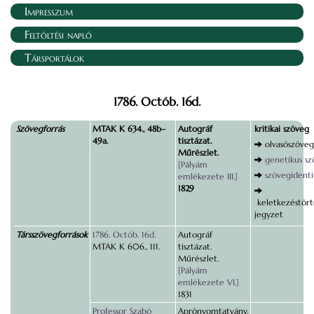
Impresszum
Feltöltési napló
Társportálok
1786. Octób. 16d.
Szövegforrás
MTAK K 634., 48b–
Autográf
kritikai szöveg
49a.
tisztázat.
olvasószöveg
Műrészlet.
genetikus s
[Pályám
szövegidenti
emlékezete III.]
1829
keletkezéstört
jegyzet
Társszövegforrások
1786. Octób. 16d.
Autográf
MTAK K 606., 111.
tisztázat.
Műrészlet.
[Pályám
emlékezete VI.]
1831
Professor Szabó
Aprónyomtatvány.