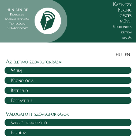
Kazinczy
Ferenc
HUN–REN–DE
összes
Klasszikus
Magyar Irodalmi
művei
Textológiai
Elektronikus
Kutatócsoport
kritikai
kiadás
HU
EN
Az életmű szövegforrásai
Műfaj
Kronológia
Betűrend
Forrástípus
Válogatott szövegforrások
Szerzői kompozíció
Fordítás