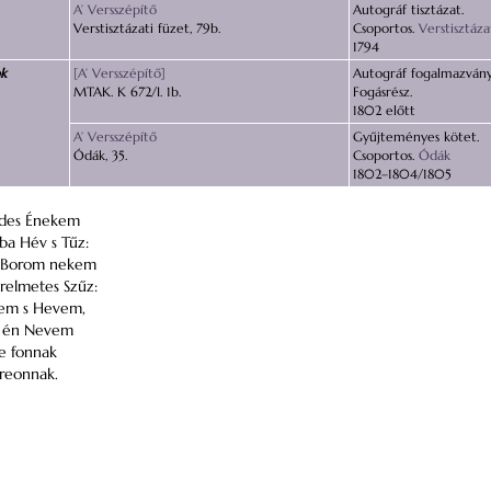
A’ Versszépítő
Autográf tisztázat.
Verstisztázati füzet, 79b.
Csoportos.
Verstisztáza
1794
ok
[A’ Versszépítő]
Autográf fogalmazvány
MTAK. K 672/I. 1b.
Fogásrész.
1802 előtt
A’ Versszépítő
Gyűjteményes kötet.
Ódák, 35.
Csoportos.
Ódák
1802–1804/1805
des Énekem
bba
Hév s Tűz:
n Borom nekem
relmetes Szűz:
zem s Hevem,
z én Nevem
re fonnak
reonnak.