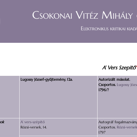
Csokonai Vitéz Mihály 
Elektronikus kritikai kiad
A’ Vers Sz
e
pitő
Lugossy József-gyűjtemény, 12a.
Autorizált másolat.
Csoportos.
Lugossy Józ
1796/?
sok
A’ vers-szépítő
Autográf fogalmazvány
Rózsi-versek, 14.
Csoportos.
Rózsi-verse
1797