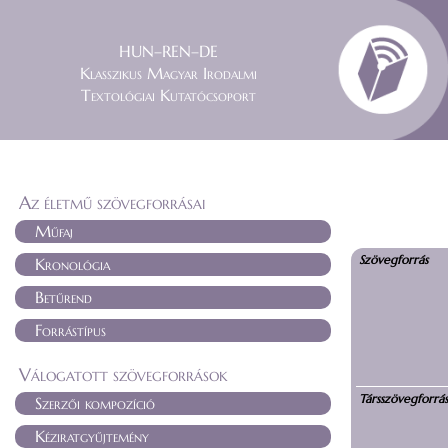
HUN–REN–DE
Klasszikus Magyar Irodalmi
Textológiai Kutatócsoport
Az életmű szövegforrásai
Műfaj
Szövegforrás
Kronológia
Betűrend
Forrástípus
Válogatott szövegforrások
Társszövegforrá
Szerzői kompozíció
Kéziratgyűjtemény