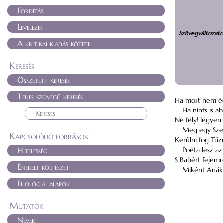
Fordítás
Levelezés
Szövegváltozat
A kritikai kiadás kötetei
Keresés
Összetett keresés
Teljes szövegű keresés
Ha most nem é
Ha nints is a
Ne fély! légye
Meg egy Sze
Kapcsolódó források
Kerűlni fog Tű
Hitelesség
Poéta lesz a
S Babért fejem
Énekelt költészet
Miként Anák
Filológiai alapok
Mutatók
Nevek