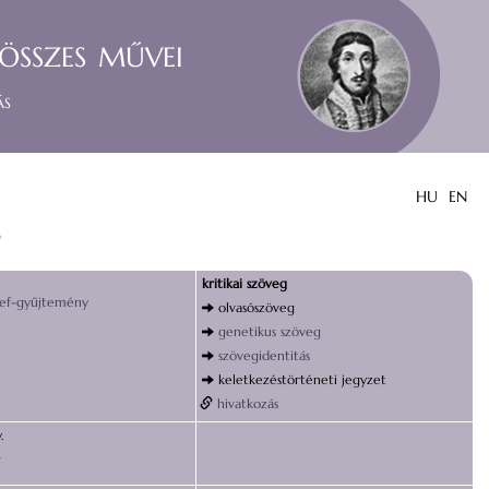
összes művei
ás
HU
EN
*
kritikai szöveg
sef-gyűjtemény
olvasószöveg
genetikus szöveg
szövegidentitás
keletkezéstörténeti jegyzet
hivatkozás
.
k