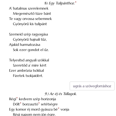
8)
Egy Tulipánthoz.
*
A’ hatalmas szerelemnek
Megemésztő tüze bánt
Te vagy orvossa sebemnek
Gyönyörű kis tulipánt
Szemeid szép ragyogása
Gyönyörű hajnali tűz,
Ajakid harmatozása
Sok ezer gondot el űz.
Telyesítsd angyali szókkal
Szeretőd a’ mire kért
Ezer ambrózia tsókkal
Fizetek tsokjaidért.
ugrás a szövegforráshoz
9.) Az éj és Tsillagok.
Régi
*
kedvem szép horizonja
Dőlt
*
borzasztó
*
setétségre
Egy komor éj mord gyássza bé
*
vonja
Régi napom nem jön égre.