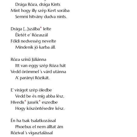
Drága Róza, drága Kints
Mint hogy illy szép Kert sorába
Semmi hitvány dudva nints.
Drága [...]szálba
*
lelte
Életét e’ Rózaszál
Főldi nedvesség nevelte
Mindenik jó karba áll.
Róza színű Júliánna
Itt van eggy szép Róza hát
Vedd örömmel ’s várd utánna
A’ parányi Rózikát.
E’ virágot szép öledbe
Vedd be és míg abba lész,
Hívedis
*
jussék
*
eszedbe
Hogy köszöntésedre kész.
Én ha tsak tsalatkozással
Phoebus el nem álltat ám
Rózival ’s vígasztalással