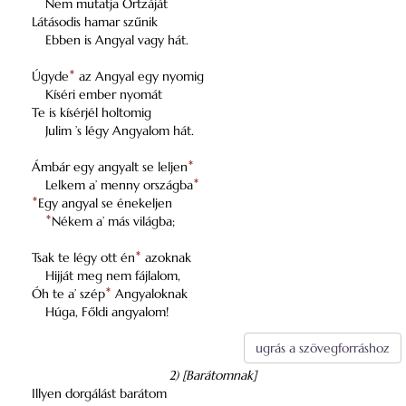
Nem mutatja Ortzáját
Látásodis hamar szűnik
Ebben is Angyal vagy hát.
Úgyde
*
az Angyal egy nyomig
Kíséri ember nyomát
Te is kísérjél holtomig
Julim ’s légy Angyalom hát.
Ámbár egy angyalt se leljen
*
Lelkem a’ menny országba
*
*
Egy angyal se énekeljen
*
Nékem a’ más világba;
Tsak te légy ott én
*
azoknak
Hijját meg nem fájlalom,
Óh te a’ szép
*
Angyaloknak
Húga, Főldi angyalom!
ugrás a szövegforráshoz
2) [Barátomnak]
Illyen dorgálást barátom