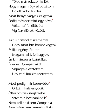
Tőled már sokszor hallék,
Hogy magam úgy el botsátom
Holott vídor fi valék.
*
Most henye vagyok és gyáva
Pedig másszor mint egy páva
*
Vóltam a’ fel őltözött
Víg Gavallérok között.
Azt is hányod a’ szememre
Hogy most bús komor vagyok
És ifjú legény létemre
Magammal is fel hagyok.
Én ki másszor a’ Lyánkákat
És egész Compániákat
Vígságra élesztettem:
Úgy van! Rózsim szerettem.
Most pedig már keservébe
*
Ortzám halaványodik
Öltözöm tsak neglizsébe
Szívem is bosszankodik
*
Nem kell neki sem Compania
Sem Lyány sem semmi grátzia