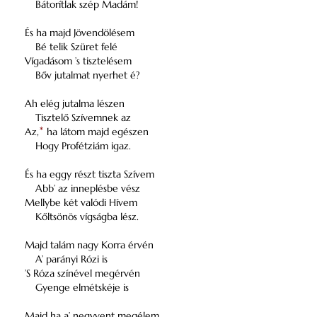
Bátorítlak szép Madám!
És ha majd Jövendölésem
Bé telik Szüret felé
Vígadásom ’s tisztelésem
Bőv jutalmat nyerhet é?
Ah elég jutalma lészen
Tisztelő Szívemnek az
Az,
*
ha látom majd egészen
Hogy Profétziám igaz.
És ha eggy részt tiszta Szívem
Abb’ az inneplésbe vész
Mellybe két valódi Hívem
Kőltsönös vígságba lész.
Majd talám nagy Korra érvén
A’ parányi Rózi is
’S Róza színével megérvén
Gyenge elmétskéje is
Majd ha a’ negyvent megélem