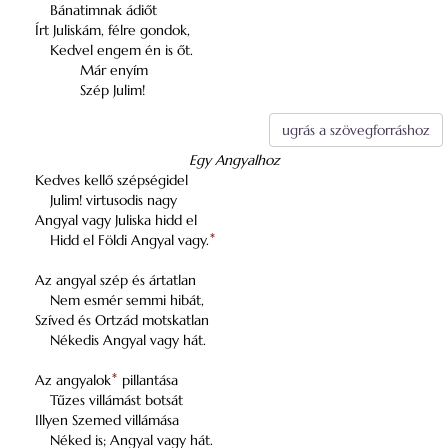
Bánatimnak ádiőt
Írt Juliskám, félre gondok,
Kedvel engem én is őt.
Már enyím
Szép Julim!
ugrás a szövegforráshoz
Egy Angyalhoz
Kedves kellő szépségidel
Julim! virtusodis nagy
Angyal vagy Juliska hidd el
Hidd el Földi Angyal vagy.
*
Az angyal szép és ártatlan
Nem esmér semmi hibát,
Szíved és Ortzád motskatlan
Nékedis Angyal vagy hát.
Az angyalok
*
pillantása
Tűzes villámást botsát
Illyen Szemed villámása
Néked is; Angyal vagy hát.