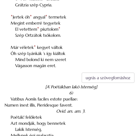
Grátzia szép Cypria.
*
Jertek óh
*
angyal
*
termetek
Megint emberré tegyetek
El vetettem
*
písztolom
*
Szép Ortzátok tsókolom.
Már véletek
*
kegyet váltok
Óh szép Lyánkák ’s így kiáltok
Mind bolond ki nem szeret
Vágasson magán eret.
ugrás a szövegforráshoz
[A’ Poétákban lakó Istenség]
6)
Vatibus Aoniis faciles estote puellae:
Numen inest illis, Pieridesque favent.
Ovid. ars. am. 3.
Poéták! felőletek
Azt mondják, hogy bennetek
Lakik Istenség,
Mellynek égi malasztja