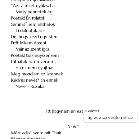
*
Azt a tüzet gyúlasztja,
Melly bennetek ég.
Poéták! Én rólatok
Semmit
*
sem állíthatok
Ti dolgotok az:
De, hogy kezd egy isteni
Erőt lelkem érzeni
Már az szent igaz.
Poéták! tsak egyszer sem
Látnátok az én versem’,
Ha ez nem gyujtna:
Meg mondjam ez Istennek
Kedves nevét? ah ennek
Neve – Rózsika.
Itt hagynám én ezt a várost
ugrás a szövegforráshoz
Thais.
*
Mért adja
*
szerelmit Thais