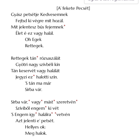
[A’ fekete Pecsét]
Gyász petsétje Kedvesemnek
Fejtsd ki végre mit hozál.
Mit jelentesz bús fejemnek
*
Élet é ez vagy halál.
Oh Egek
Rettegek.
Rettegek tán
*
rózsaszálát
Gyötri nagy szívbéli kín
Tán keservét vagy halálát
Jegyzi ez
*
halotti szín.
’S tán ma már
Sírba vár.
Sírba vár,
*
vagy
*
mást
*
szeretvén
*
Szíviből engem
*
ki vét
’S Engem igy
*
halálra
*
*
vetvén
Azt jelenti e’ petsét.
Hellyes ok:
Meg halok.