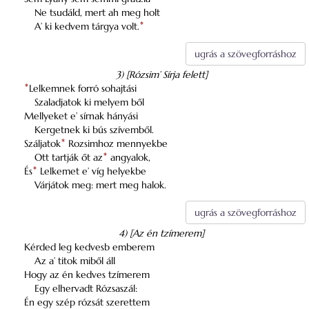
Ne tsudáld, mert ah meg holt
A’ ki kedvem tárgya volt.
*
ugrás a szövegforráshoz
3) [Rózsim’ Sírja felett]
*
Lelkemnek forró sohajtási
Szaladjatok ki melyem ből
Mellyeket e’ sírnak hányási
Kergetnek ki bús szívemből.
Száljatok
*
Rozsimhoz mennyekbe
Ott tartják őt az
*
angyalok,
És
*
Lelkemet e’ víg helyekbe
Várjátok meg: mert meg halok.
ugrás a szövegforráshoz
4) [Az én tzímerem]
Kérded leg kedvesb emberem
Az a’ titok miből áll
Hogy az én kedves tzímerem
Egy elhervadt Rózsaszál:
Én egy szép rózsát szerettem