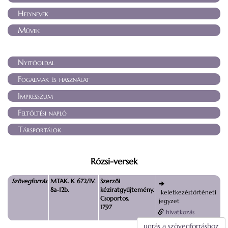
Helynevek
Művek
Nyitóoldal
Fogalmak és használat
Impresszum
Feltöltési napló
Társportálok
Rózsi-versek
Szövegforrás
MTAK. K 672/IV.
Szerzői
8a-12b.
kéziratgyűjtemény.
keletkezéstörténeti
Csoportos.
jegyzet
1797
hivatkozás
ugrás a szövegforráshoz