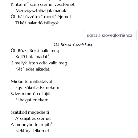
Kintsem’
*
szép szemei vesztemet
Megvigasztalhatják magok
Óh hát űzzétek
*
mord
*
éjemet
Ti két halandó tsillagok.
ugrás a szövegforráshoz
10.)
Rózsim’ szátskája
Óh Rózsi, Rozsi halld meg
Kellő hatalmadat
*
’S mellyk’ Isten adta valld meg
Két
*
édes ajkadat.
Midőn te mátkatályúl
Egy tsókot adsz nekem
Szívem merőn el ájúl
El halgat énekem.
Szátskád megédesíti
A’ szájat és szemet
A’ mennybe fel repíti
*
Nektárja lelkemet.