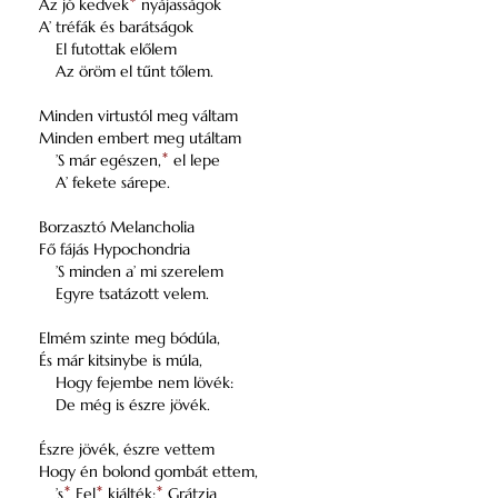
Az jó kedvek
*
nyájasságok
A’ tréfák és barátságok
El futottak előlem
Az öröm el tűnt tőlem.
Minden virtustól meg váltam
Minden embert meg utáltam
’S már egészen,
*
el lepe
A’ fekete sárepe.
Borzasztó Melancholia
Fő fájás Hypochondria
’S minden a’ mi szerelem
Egyre tsatázott velem.
Elmém szinte meg bódúla,
És már kitsinybe is múla,
Hogy fejembe nem lövék:
De még is észre jövék.
Észre jövék, észre vettem
Hogy én bolond gombát ettem,
’s
*
Fel
*
kiálték:
*
Grátzia