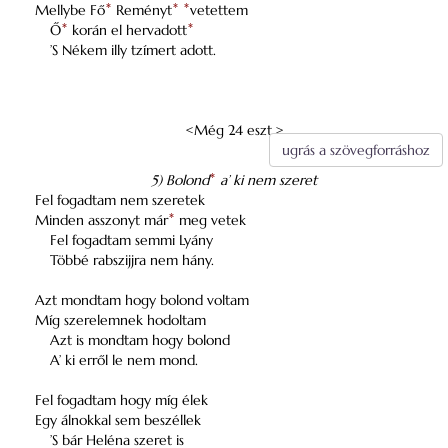
Mellybe Fő
*
Reményt
*
*
vetettem
Ő
*
korán el hervadott
*
’S Nékem illy tzímert adott.
<Még 24 eszt.>
ugrás a szövegforráshoz
5) Bolond
*
a’ ki nem szeret
Fel fogadtam nem szeretek
Minden asszonyt már
*
meg vetek
Fel fogadtam semmi Lyány
Többé rabszijjra nem hány.
Azt mondtam hogy bolond voltam
Míg szerelemnek hodoltam
Azt is mondtam hogy bolond
A’ ki erről le nem mond.
Fel fogadtam hogy míg élek
Egy álnokkal sem beszéllek
’S bár Heléna szeret is