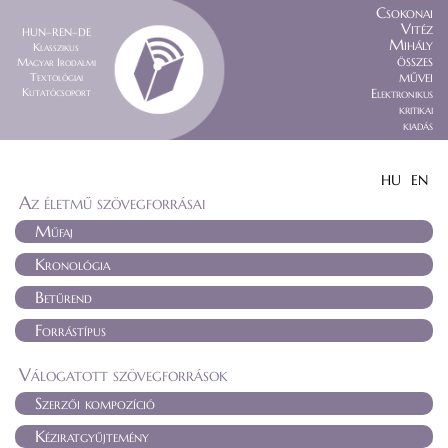
Csokonai
Vitéz
HUN–REN–DE
Mihály
Klasszikus
összes
Magyar Irodalmi
művei
Textológiai
Kutatócsoport
Elektronikus
kritikai
kiadás
HU
EN
Az életmű szövegforrásai
Műfaj
Kronológia
Betűrend
Forrástípus
Válogatott szövegforrások
Szerzői kompozíció
Kéziratgyűjtemény