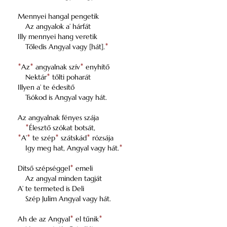
Mennyei hangal pengetik
Az angyalok a’ hárfát
Illy mennyei hang veretik
Tőledis Angyal vagy [hát].
*
*
Az
*
angyalnak szív
*
enyhítő
Nektár
*
tőlti poharát
Illyen a’ te édesítő
Tsókod is Angyal vagy hát.
Az angyalnak fényes szája
*
Élesztő szókat botsát,
*
A’
*
te szép
*
szátskád
*
rózsája
Igy meg hat, Angyal vagy hát.
*
Ditső szépséggel
*
emeli
Az angyal minden tagját
A’ te termeted is Deli
Szép Julim Angyal vagy hát.
Ah de az Angyal
*
el tűnik
*