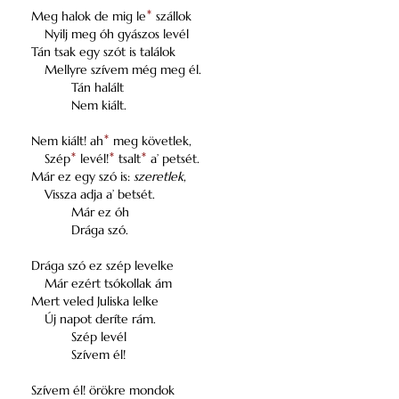
Meg halok de mig le
*
szállok
Nyilj meg óh gyászos levél
Tán tsak egy szót is találok
Mellyre szívem még meg él.
Tán halált
Nem kiált.
Nem kiált! ah
*
meg követlek,
Szép
*
levél!
*
tsalt
*
a’ petsét.
Már ez egy szó is:
szeretlek
,
Vissza adja a’ betsét.
Már ez óh
Drága szó.
Drága szó ez szép levelke
Már ezért tsókollak ám
Mert veled Juliska lelke
Új napot deríte rám.
Szép levél
Szívem él!
Szívem él! örökre mondok