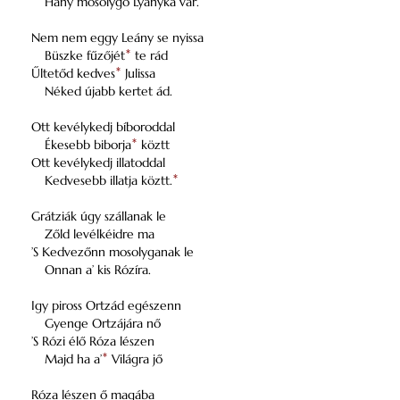
Hány mosolygó Lyányka vár.
Nem nem eggy Leány se nyissa
Büszke fűzőjét
*
te rád
Űltetőd kedves
*
Julissa
Néked újabb kertet ád.
Ott kevélykedj bíboroddal
Ékesebb biborja
*
köztt
Ott kevélykedj illatoddal
Kedvesebb illatja köztt.
*
Grátziák úgy szállanak le
Zőld levélkéidre ma
’S Kedvezőnn mosolyganak le
Onnan a’ kis Rózíra.
Igy piross Ortzád egészenn
Gyenge Ortzájára nő
’S Rózi élő Róza lészen
Majd ha a’
*
Világra jő
Róza lészen ő magába