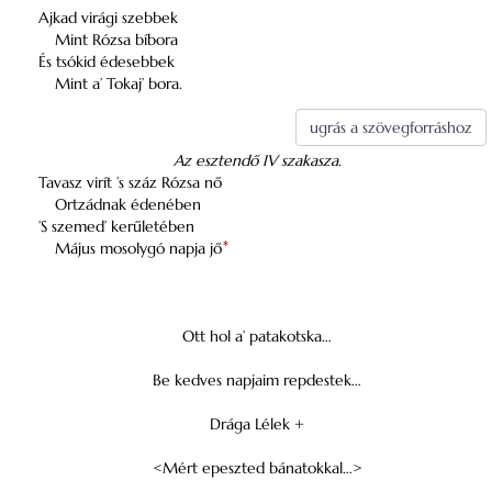
Ajkad virági szebbek
Mint Rózsa bíbora
És tsókid édesebbek
Mint a’ Tokaj’ bora.
ugrás a szövegforráshoz
Az esztendő IV szakasza.
Tavasz virít ’s száz Rózsa nő
Ortzádnak édenében
’S szemed’ kerűletében
Május mosolygó napja jő
*
Ott hol a’ patakotska…
Be kedves napjaim repdestek…
Drága Lélek +
<Mért epeszted bánatokkal…>