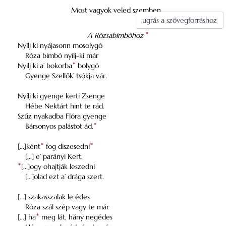
Most vagyok veled szemben…
ugrás a szövegforráshoz
A’ Rózsabimbóhoz
*
Nyílj ki nyájasonn mosolygó
Róza bimbó nyílj-ki már
Nyilj ki a’ bokorba
*
bolygó
Gyenge Szellők’ tsókja vár.
Nyílj ki gyenge kerti Zsenge
Hébe Nektárt hint te rád.
Szűz nyakadba Flóra gyenge
Bársonyos palástot ád.
*
[...]ként
*
fog diszesedni
*
[...] e’ parányi Kert.
*
[...]ogy ohajtják leszedni
[...]olad ezt a’ drága szert.
[...] szakasszalak le édes
Róza szál szép vagy te már
[...] ha
*
meg lát, hány negédes