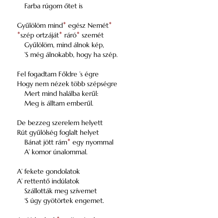
Farba rúgom őtet is
Gyűlölöm mind
*
egész Nemét
*
*
szép ortzáját
*
ráró
*
szemét
Gyűlölöm, mind álnok kép,
’S még álnokabb, hogy ha szép.
Fel fogadtam Főldre ’s égre
Hogy nem nézek több szépségre
Mert mind halálba kerűl:
Meg is álltam emberűl.
De bezzeg szerelem helyett
Rút gyűlölség foglalt helyet
Bánat jött rám
*
egy nyommal
A’ komor únalommal.
A’ fekete gondolatok
A’ rettentő indúlatok
Szállották meg szívemet
‘S úgy gyötörtek engemet.