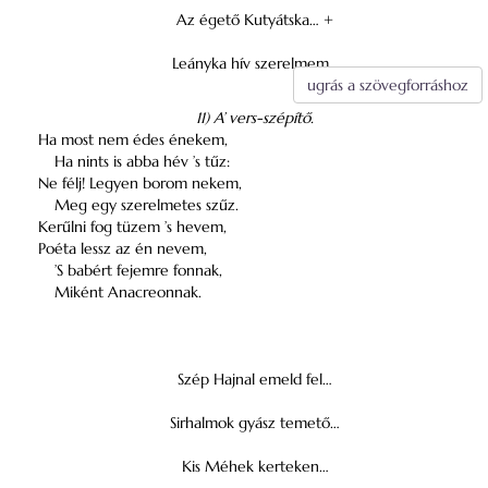
Az égető Kutyátska… +
Leányka hív szerelmem…
ugrás a szövegforráshoz
11) A’ vers-szépítő.
Ha most nem édes énekem,
Ha nints is abba hév ’s tűz:
Ne félj! Legyen borom nekem,
Meg egy szerelmetes szűz.
Kerűlni fog tüzem ’s hevem,
Poéta lessz az én nevem,
’S babért fejemre fonnak,
Miként Anacreonnak.
Szép Hajnal emeld fel…
Sirhalmok gyász temető…
Kis Méhek kerteken…