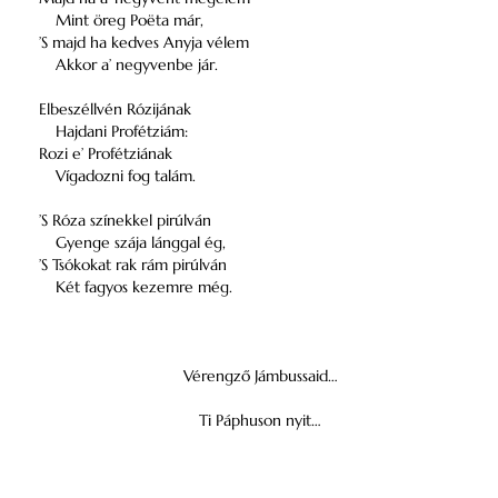
Mint öreg Poëta már,
’S majd ha kedves Anyja vélem
Akkor a’ negyvenbe jár.
Elbeszéllvén Rózijának
Hajdani Profétziám:
Rozi e’ Profétziának
Vígadozni fog talám.
’S Róza színekkel pirúlván
Gyenge szája lánggal ég,
’S Tsókokat rak rám pirúlván
Két fagyos kezemre még.
Vérengző Jámbussaid…
Ti Páphuson nyit…