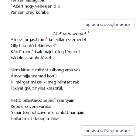
Pénzen ifjúságába
*
Azért hogy vehessen ő is
Pénzen öreg korába.
ugrás a szövegforráshoz
7.)
A’ szép szemek.
*
Ah ne forgasd rám
*
két villám szemedet
Olly hasgató tekintéssel
*
Kérd
*
meg
*
tsak majd a’ fog tégedet
Vádolni a’ sebhetéssel.
Nem látod é miként zsibong ama vak
Ámor rajja szemed körűl
Ki mérget mézel ki meg bilintset rak
Fáklyát gyújt nyilat köszörűl.
Kettő pillantásod sebes
*
szárnyain
Repűle szívem várába
’S már tombol szívem le omlott hantjain
Hallod mint dobog a’ lába!
ugrás a szövegforráshoz