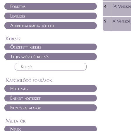
Fordítás
4
[A’ Verssz
Levelezés
5
A’ Versszé
A kritikai kiadás kötetei
Keresés
Összetett keresés
Teljes szövegű keresés
Kapcsolódó források
Hitelesség
Énekelt költészet
Filológiai alapok
Mutatók
Nevek