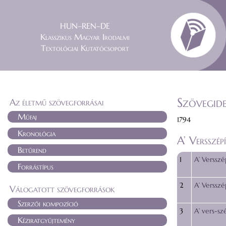
HUN–REN–DE
Klasszikus Magyar Irodalmi
Textológiai Kutatócsoport
Szövegide
Az életmű szövegforrásai
Műfaj
1794
Kronológia
A’ Versszép
Betűrend
1
A’ Versszé
Forrástípus
2
A’ Versszé
Válogatott szövegforrások
Szerzői kompozíció
3
A’ vers-sz
Kéziratgyűjtemény