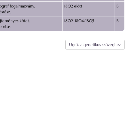
ográf fogalmazvány.
1802 előtt
B
ásrész.
jteményes kötet.
1802–1804/1805
B
portos.
Ugrás a genetikus szöveghez