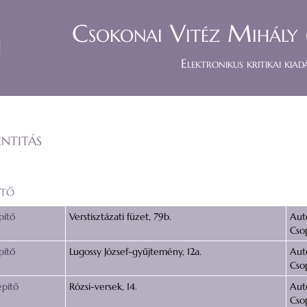
Csokonai Vitéz Mihály 
Elektronikus kritikai kiad
ntitás
ítő
pítő
Verstisztázati füzet, 79b.
Auto
Cso
pítő
Lugossy József-gyűjtemény, 12a.
Auto
Cso
építő
Rózsi-versek, 14.
Aut
Cso