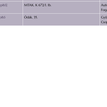
építő]
MTAK. K 672/I. 1b.
Aut
Fog
pítő
Ódák, 35.
Gyű
Cso