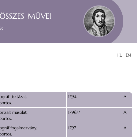
összes művei
ás
HU
EN
gráf tisztázat.
1794
A
portos.
rizált másolat.
1796/?
A
portos.
ográf fogalmazvány.
1797
A
portos.