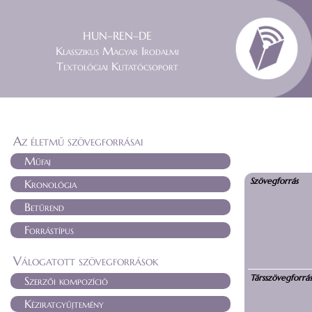
HUN–REN–DE
Klasszikus Magyar Irodalmi
Textológiai Kutatócsoport
Az életmű szövegforrásai
Műfaj
Szövegforrás
Kronológia
Betűrend
Forrástípus
Válogatott szövegforrások
Társszövegforrá
Szerzői kompozíció
Kéziratgyűjtemény