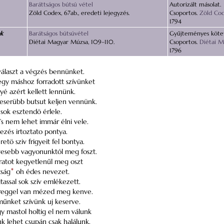
Baráttságos bútsú vétel
Autorizált másolat.
Zöld Codex, 67ab., eredeti lejegyzés.
Csoportos.
Zöld Co
1794
ok
Barátságos bútsúvétel
Gyűjteményes kötet
Diétai Magyar Múzsa, 109–110.
Csoportos.
Diétai 
1796
választ a végzés bennünket.
gy máshoz forradott szívünket
yé azért kellett lennünk.
eserübb butsut keljen vennünk.
 sok esztendö érlele.
’s nem lehet immár élni vele.
zés irtoztato pontya.
etö sziv frigyeit fel bontya.
dvesebb vagyonunktól meg foszt.
ratot kegyetlenűl meg oszt
tság
*
oh édes nevezet.
tassal sok szív emlékezett.
reggel van mézed meg kenve.
űnket szívünk uj keserve.
y mastol holtig el nem válunk
k lehet csupán csak halálunk.