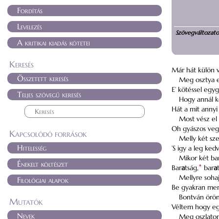
Fordítás
Levelezés
Szövegváltozat
A kritikai kiadás kötetei
Keresés
Már hát külön 
Összetett keresés
Meg osztya e
E’ kötéssel egyg
Teljes szövegű keresés
Hogy annál k
Hát a mit annyi
Most vész el 
Oh gyászos vege
Kapcsolódó források
Melly két szer
Hitelesség
’S igy a leg ke
Mikor két ba
Énekelt költészet
Bar
a
tság,
*
bar
a
Mellyre sohaj
Filológiai alapok
Be gyakran me
Bontván öröm
Mutatók
Véltem hogy eg
Nevek
Meg oszlaton