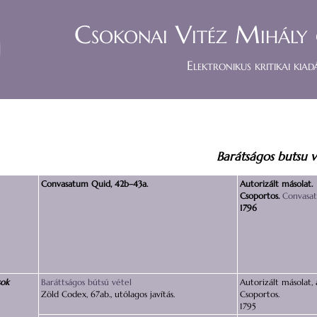
Csokonai Vitéz Mihály 
Elektronikus kritikai kiad
Barátságos butsu v
Convasatum Quid, 42b–43a.
Autorizált másolat.
Csoportos.
Convasa
1796
sok
Baráttságos bútsú vétel
Autorizált másolat, 
Zöld Codex, 67ab., utólagos javítás.
Csoportos.
1795