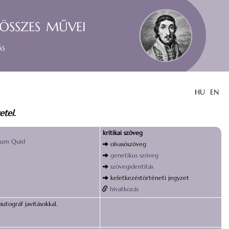
összes művei
ás
HU
EN
etel.
kritikai szöveg
tum Quid
olvasószöveg
genetikus szöveg
szövegidentitás
keletkezéstörténeti jegyzet
hivatkozás
autográf javításokkal.