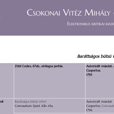
Csokonai Vitéz Mihály 
Elektronikus kritikai kiad
Baráttságos bútsú v
Zöld Codex, 67ab., utólagos javítás.
Autorizált másolat, 
Csoportos.
1795
sok
Barátságos bútsú vétel
Autorizált másolat.
Convasatum Quid, 42b–43a.
Csoportos.
Convasa
1796