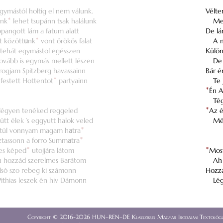
ymástól holtig el nem válunk.
Vélte
ónk
*
lehet tsupánn tsak halálunk
Me
pangott lám a fatum alatt
De lá
t között
u
nk
*
vont örökös falat
A m
 tehát egymástol egésszen
Külö
ovább is egymás mellett lészen
De 
rogjam Spitzberg havassainn
Bár é
’ festett Hottentot
*
partyainn
Te 
*
Én 
Tég
légyen tenéked reggeled
*
Az é
tt élek ’s eggyutt halok veled
Még
 túl vonnyam magam h
a
tra
*
ztassonn a forro Summ
a
tra
*
es képed
*
utojjára látom
*
Mos
n hozzád szerelmes Barátom
Ah
lsó szo rebeg ki számonn
Hozzá
Pithias leszek én hiv Dámonn
Lég
Copyright © 2016-2026 HUN–REN–DE Klasszikus Magyar Irodalmi Textológia