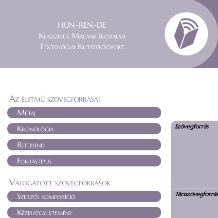
HUN–REN–DE
Klasszikus Magyar Irodalmi
Textológiai Kutatócsoport
Az életmű szövegforrásai
Műfaj
Szövegforrás
Kronológia
Betűrend
Forrástípus
Válogatott szövegforrások
Társszövegforrá
Szerzői kompozíció
Kéziratgyűjtemény