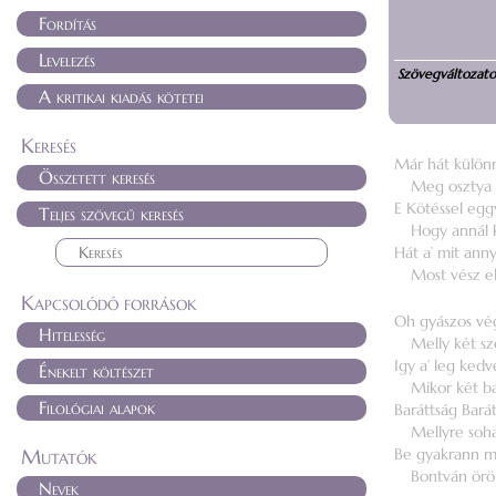
Fordítás
Levelezés
Szövegváltozat
A kritikai kiadás kötetei
Keresés
Már hát különn
Összetett keresés
Meg osztya 
E Kötéssel eggy
Teljes szövegű keresés
Hogy annál 
Hát a’ mit anny
Most vész el
Kapcsolódó források
Oh gyászos vég
Hitelesség
Melly két sze
Igy a’ leg ked
Énekelt költészet
Mikor két b
Filológiai alapok
Baráttság Bará
Mellyre soha
Mutatók
Be gyakrann m
Bontván örö
Nevek