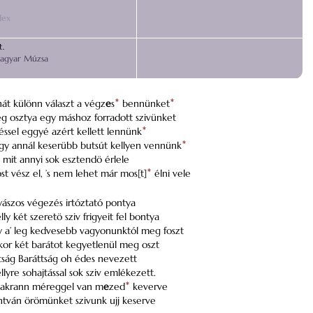
dex
.
Magyar Múzsa
át különn választ a végz
e
s
*
bennünket
*
 osztya egy máshoz forradott szivünket
éssel eggyé azért kellett lennünk
*
y annál keserübb butsút kellyen vennünk
*
’ mit annyi sok esztendö érlele
t vész el, ’s nem lehet már mos[t]
*
élni vele
ászos végezés irtóztató pontya
ly két szeretö sziv frigyeit fel bontya
 a’ leg kedvesebb vagyonunktól meg foszt
or két barátot kegyetlenül meg oszt
tság Baráttság oh édes nevezett
lyre sohajtással sok sziv emlékezett.
yakrann méreggel van m
e
zed
*
keverve
tván örömünket szivunk ujj keserve