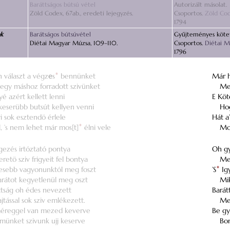
Baráttságos bútsú vétel
Autorizált másolat.
Zöld Codex, 67ab., eredeti lejegyzés.
Csoportos.
Zöld Co
1794
ok
Barátságos bútsúvétel
Gyűjteményes kötet
Diétai Magyar Múzsa, 109–110.
Csoportos.
Diétai 
1796
 választ a végz
e
s
*
bennünket
Már h
egy máshoz forradott szivünket
Meg
é azért kellett lenni
E Köt
keserübb butsút kellyen venni
Hog
i sok esztendö érlele
Hát a
, ’s nem lehet már mos[t]
*
élni vele
Mos
ezés irtóztató pontya
Oh gy
retö sziv frigyeit fel bontya
Mel
vesebb vagyonunktól meg foszt
’S
*
Igy
arátot kegyetlenül meg oszt
Mik
ttság oh édes nevezett
Barát
jtással sok sziv emlékezett.
Mel
éreggel van mezed keverve
Be g
münket szivunk ujj keserve
Bon