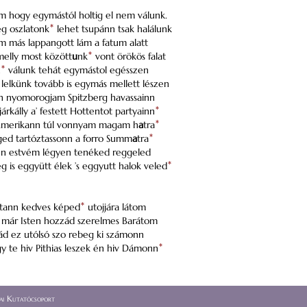
m hogy egymástól holtig el nem válunk.
g oszlatonk
*
lehet tsupánn tsak halálunk
m más lappangott lám a fatum alatt
elly most között
u
nk
*
vont örökös falat
n
*
válunk tehát egymástol egésszen
lelkünk tovább is egymás mellett lészen
n nyomorogjam Spitzberg havassainn
járkálly a’ festett Hottentot partyainn
*
Amerikann túl vonnyam magam h
a
tra
*
ed tartóztassonn a forro Summ
a
tra
*
n estvém légyen tenéked reggeled
 is eggyütt élek ’s eggyutt halok veled
*
tann kedves képed
*
utojjára látom
 már Isten hozzád szerelmes Barátom
d ez utólsó szo rebeg ki számonn
y te hiv Pithias leszek én hiv Dámonn
*
i Kutatócsoport