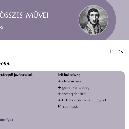
összes művei
ás
HU
EN
étel.
autográf javításokkal.
kritikai szöveg
olvasószöveg
genetikus szöveg
szövegidentitás
keletkezéstörténeti jegyzet
hivatkozás
tum Quid