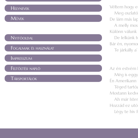
Véltem hogy eg
Helynevek
Meg oszlat
Művek
De lám más lap
A melly mos
Különn válunk
Nyitóoldal
De lelkünk t
Bár én, nyomo
Fogalmak és használat
Te járkálly a
Impresszum
Feltöltési napló
Az én estvém 
Még is eggyü
Társportálok
Én Amerikann
Téged tartó
Mostann kedv
Ah már Iste
Hozzád ez utó
Légy te hiv 