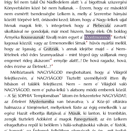
Irígy fel nem talál Ösi Nádfedelem alatt ’s a’ bigottnak sziszergési
Könyvetskéim közé bé nem hallanak. – Érzem, hogy ez másoktól
nem esmértt tsendességbe Lelkem is, melly a’ Szerentse hányási
között törpévé lett, óriásodni kezd; látom, hogy a’ Nagy-lelkek ujjal
hívnak magok felé, ’s integetnek hogy a’
Plebecula’
zavartt
sikoltásival ne gondoljak; már most hiszem, hogy élek:
Óh boldog
Árnyéka
Rousseaunak
! fúvallj reám egyet a’
Montmorency
*
Kertek’
lugossai közzűl, vagy
az Ermenonvillei Sírnak
*
hűvös nyárfái mellől,
hogy az Igasság, a’
Grátziák
, ’s annak idejébe majd – a’ Nem-
lételnek első édes Szunnyadásai – mint téged úgy szálljanak meg
engemet rideg ákászom’
*
ernyője alatt!…! De hová ragadsz, hová,
édes érzése az Életnek!…?
*
Méltóztassék NAGYSÁGOD megbotsátani, hogy a’ Világról
felejtkezvén, a’ NAGYSÁGOD’ Tiszteltt személlyéről itten illy
hibáson el találék felejtkezni. Nem – nem e’ Világból való
NAGYSÁGOD, nem e’ puha-lelkű ’s alatsony módú emberek közűl.
– A’
Sz:
SOPHIA’ Templomában
*
látom én felszentelve NAGYSÁDAT;
az
Értelem
’
Mysteriumiba
van béavatva; ’s a’ Köz-jó’ oltárára
halmazza a’ tömjéneket, mellyeknek füste az égig emelkedik ’s az
egész Hazát elborítja illatjával; a’
Músák
, ki lanton, ki trombitán,
zengik tiszteleti Adóként a’ magok
Panegyrisseit
; az én Lelkem
elragadtatva repűl ki belőlem ’s hálá-sohajtásokká válván, e’ füstök,
e’ hangok’, ez Érdemek felhőjiben elenyészik és én… mit tudjak