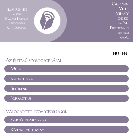
Csokonai
Vitéz
HUN–REN–DE
Mihály
Klasszikus
összes
Magyar Irodalmi
művei
Textológiai
Kutatócsoport
Elektronikus
kritikai
kiadás
HU
EN
Az életmű szövegforrásai
Műfaj
Kronológia
Betűrend
Forrástípus
Válogatott szövegforrások
Szerzői kompozíció
Kéziratgyűjtemény