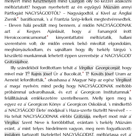
mellyért mind
Keszthelyen
mind
Csurgón
olly bő kézzel adakozni
méltóztatott? hogyan nyerhetett az én egyűgyű
Múzsám
annyi
Pártfogást NAGYSÁGODTÓL? – Nagyságodtól, a’ Kivel az Ángliai
Zsenik
*
barátkoznak, ’s a’ Frantzia Szép-lelkek megtestvéresedtek.
– Eleven hálá pesdűlt meg bennem, a’ midőn NAGYSÁGODNAK
azt a’ Kegyes Ajánlását, hogy a’ Farsangról írott
Heroicocomicumomat
*
kinyomtattatni méltóztatik, hallani
szerentsém volt; de midőn ennek belső mivoltát elgondolám,
meghúnyászkodtam, és sajnáltam hogy illy tsekély tárgyú ’s
készűletű munkámnak lehetett éppen szerentséje a’ NAGYSÁGOD’
Grátziájához
.
Illy szándékból fordítottam tehát a’
Virgilius
’
Georgiconját
, hogy
ö
s
mivel már
T
Rajnis Jósef
Úr a’ Bucolicát,
*
T
Kováts Jósef
Uram az
Aeneist lefordították,
*
olvashassa a’ Magyar Nép az egész
Virgiliust
a’ maga’ nyelvén; mind pedig hogy NAGYSÁGODNAK méltóbb
próbámmal udvarolhassak, és ezt a’ Georgicon Institutumnak
*
felállításának emlékezetére szentelhessem. Melly igen meg is
egyez ez a’ Georgicon Könyv a’ Georgicon Oskolával, ’s mindkettő
a’ NAGYSÁGOD’ Élete’ módjával ’s Haza-szerte tiszteltt Nevével! – –
Ha tehát NAGYSÁGODNAK elébbi
Grátziája
, mellyet most már a’
Virgilius
’ Szent Neve is forróbbíthat, erántam ’s tsekély Múzsám
eránt, a’ mint telyes hiedelmem vagyon, meg nem fogyatkozott:
instálom
tartozott tisztelettel NAGYSÁGODAT, méltóztassa ezt a’