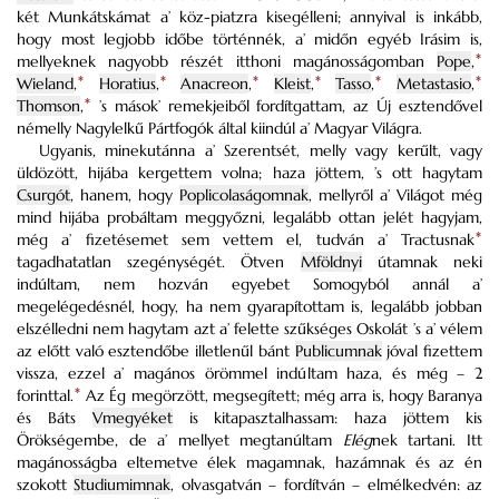
két Munkátskámat a’ köz-piatzra kisegélleni; annyival is inkább,
hogy most legjobb időbe történnék, a’ midőn egyéb Irásim is,
mellyeknek nagyobb részét itthoni magánosságomban
Pope
,
*
Wieland
,
*
Horatius
,
*
Anacreon
,
*
Kleist
,
*
Tasso
,
*
Metastasio
,
*
Thomson
,
*
’s mások’ remekjeiből fordítgattam, az Új esztendővel
némelly Nagylelkű Pártfogók által kiindúl a’ Magyar Világra.
Ugyanis, minekutánna a’ Szerentsét, melly vagy kerűlt, vagy
üldözött, hijába kergettem volna; haza jöttem, ’s ott hagytam
Csurgót
, hanem, hogy
Poplicolaságomnak
, mellyről a’ Világot még
mind hijába probáltam meggyőzni, legalább ottan jelét hagyjam,
még a’ fizetésemet sem vettem el, tudván a’ Tractusnak
*
tagadhatatlan szegénységét.
Ötven
Mföldnyi
útamnak neki
indúltam, nem hozván egyebet Somogyból annál a’
megelégedésnél, hogy, ha nem gyarapítottam is, legalább jobban
elszélledni nem hagytam azt a’ felette szűkséges Oskolát ’s a’ vélem
az előtt való esztendőbe illetlenűl bánt
Publicumnak
jóval fizettem
vissza, ezzel a’ magános örömmel indúltam haza, és még – 2
forinttal.
*
Az Ég megörzött, megsegített; még arra is, hogy Baranya
és Báts
Vmegyéket
is kitapasztalhassam: haza jöttem kis
Örökségembe, de a’ mellyet megtanúltam
Elég
nek tartani.
Itt
magánosságba eltemetve élek magamnak, hazámnak és az én
szokott
Studiumimnak
, olvasgatván – fordítván – elmélkedvén: az