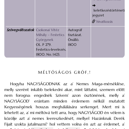
keletkezéstörténeti
jegyzet
hivatkozás
Szövegváltozatok
Csokonai Vitéz
Autográf
Mihály – Festetics
tisztázat.
Györgynek
Önálló.
OL. P 279.
1800
Festetics-levelezés.
1800. No. 1423.
MÉLTÓSÁGOS GRÓF,!
Hogyha NAGYSÁGODNAK az a’ Nemes Maga-mérséklése,
melly szerént inkább tselekedni akar, mint láttatni, szemem előtt
nem forogna: engednék Szívem’ azon ösztönének, melly a’
NAGYSÁGOD’ erántam minden érdemem nélkűl mutatott
Kegyességének hosszas meghálálására serkenget. Mert mi is
lehetett az, a’ mi méltóvá tett arra, hogy NAGYSÁGOD én vélem is
közölje azt a’ nemes leereszkedését, mellyel Hazánknak Derék
Fijait szokta jutalmazni? hol vettem volna én azt az érdemet, a’