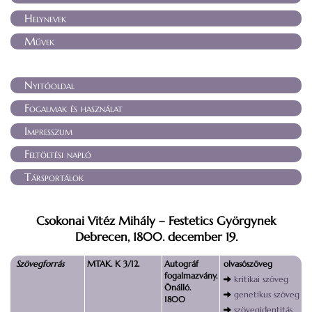
Helynevek
Művek
Nyitóoldal
Fogalmak és használat
Impresszum
Feltöltési napló
Társportálok
Csokonai Vitéz Mihály – Festetics Györgynek
Debrecen, 1800. december 19.
Szövegforrás
MTAK. K 3/12.
Autográf
olvasószöveg
fogalmazvány.
kritikai szöveg
Önálló.
genetikus szöveg
1800
szövegidentitás