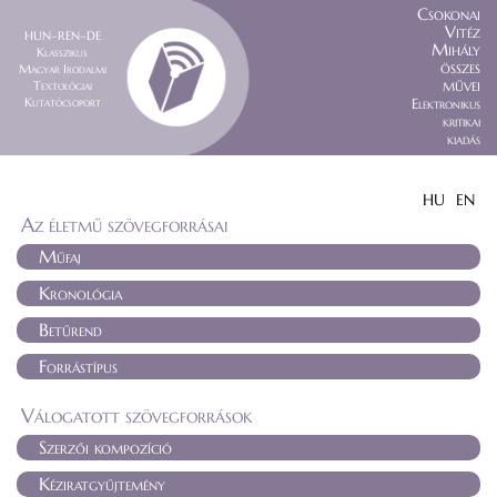
Csokonai
Vitéz
HUN–REN–DE
Mihály
Klasszikus
összes
Magyar Irodalmi
művei
Textológiai
Kutatócsoport
Elektronikus
kritikai
kiadás
HU
EN
Az életmű szövegforrásai
Műfaj
Kronológia
Betűrend
Forrástípus
Válogatott szövegforrások
Szerzői kompozíció
Kéziratgyűjtemény