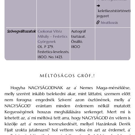
keletkezéstörténeti
jegyzet
hivatkozás
Szövegváltozatok
Csokonai Vitéz
Autográf
Mihály – Festetics
tisztázat.
Györgynek
Önálló.
OL. P 279.
1800
Festetics-levelezés.
1800. No. 1423.
MÉLTÓSÁGOS GRÓF,!
Hogyha NAGYSÁGODNAK az a’ Nemes Maga-mérséklése,
melly szerént inkább tselekedni akar, mint láttatni, szemem előtt
nem forogna: engednék Szívem’ azon ösztönének, melly a’
NAGYSÁGOD’ erántam minden érdemem nélkűl mutatott
Kegyességének hosszas meghálálására serkenget. Mert mi is
lehetett az, a’ mi méltóvá tett arra, hogy NAGYSÁGOD én vélem is
közölje azt a’ nemes leereszkedését, mellyel Hazánknak Derék
Fijait szokta jutalmazni? hol vettem volna én azt az érdemet, a’