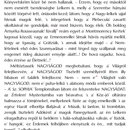
Könyvetskéim közé bé nem hallanak. – Érzem, hogy ez másoktól
nem esmértt tsendességbe Lelkem is, melly a’ Szerentse hányási
között törpévé lett, óriásodni kezd; látom, hogy a’ Nagy-lelkek ujjal
hívnak magok felé, ’s integetnek hogy a’
Plebecula’
zavartt
sikoltásival ne gondoljak; már most hiszem, hogy élek:
Óh boldog
Árnyéka
Rousseaunak
! fúvallj
*
reám egyet a’
Montmorency
Kertek’
lugossai közzűl, vagy
az Ermenonvillei Sírnak hűvös nyárfái mellől,
hogy az Igasság, a’
Grátziák
, ’s annak idejébe majd – a’ Nem-
lételnek első édes Szunnyadásai – mint téged úgy szálljanak meg
engemet rideg ákászom’ ernyője alatt!…! De hová ragadsz, hová,
édes érzése az Életnek!…?
Méltóztassék NAGYSÁGOD megbotsátani, hogy a’ Világról
felejtkezvén, a’ NAGYSÁGOD’ Tiszteltt személlyéről itten illy
hibáson el találék felejtkezni. Nem – nem e’
*
Világból való
NAGYSÁGOD, nem e’ puha-lelkű ’s alatsony módú emberek közűl.
– A’
Sz:
SOPHIA’ Templomában látom én felszentelve NAGYSÁDAT;
az
Értelem
’
Mysteriumiba
van béavatva; ’s a’ Köz-jó’ oltárára
halmazza a’ tömjéneket, mellyeknek füste az égig emelkedik ’s az
egész Hazát elborítja illatjával; a’
Músák
, ki lanton, ki trombitán,
zengik tiszteleti Adóként a’ magok
Panegyrisseit
; az én Lelkem
elragadtatva repűl ki belőlem ’s hálá-sohajtásokká válván, e’ füstök,
e’ hangok’, ez Érdemek felhőjiben elenyészik és én… mit tudjak
tenni?…? elhallgatok.