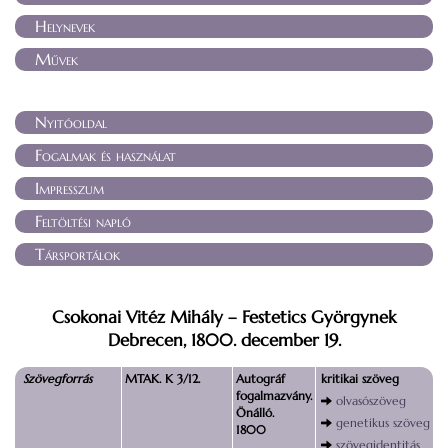
Helynevek
Művek
Nyitóoldal
Fogalmak és használat
Impresszum
Feltöltési napló
Társportálok
Csokonai Vitéz Mihály – Festetics Györgynek
Debrecen, 1800. december 19.
Szövegforrás
MTAK. K 3/12.
Autográf
kritikai szöveg
fogalmazvány.
olvasószöveg
Önálló.
genetikus szöveg
1800
szövegidentitás