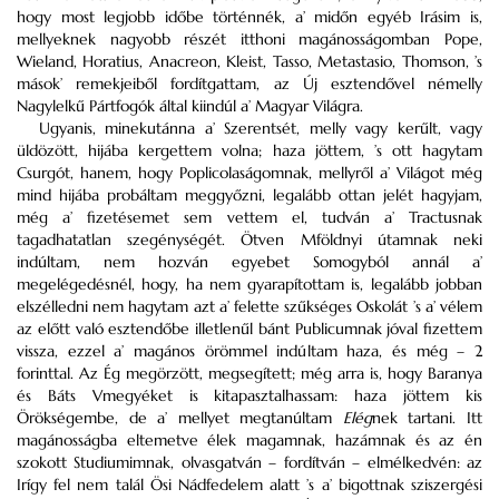
hogy most legjobb időbe történnék, a’ midőn egyéb Irásim is,
mellyeknek nagyobb részét itthoni magánosságomban
Pope
,
Wieland
,
Horatius
,
Anacreon
,
Kleist
,
Tasso
,
Metastasio
,
Thomson
, ’s
mások’ remekjeiből fordítgattam, az Új esztendővel némelly
Nagylelkű Pártfogók által kiindúl a’ Magyar Világra.
Ugyanis, minekutánna a’ Szerentsét, melly vagy kerűlt, vagy
üldözött, hijába kergettem volna; haza jöttem, ’s ott hagytam
Csurgót
, hanem, hogy
Poplicolaságomnak
, mellyről a’ Világot még
mind hijába probáltam meggyőzni, legalább ottan jelét hagyjam,
még a’ fizetésemet sem vettem el, tudván a’ Tractusnak
tagadhatatlan szegénységét.
Ötven
Mföldnyi
útamnak neki
indúltam, nem hozván egyebet Somogyból annál a’
megelégedésnél, hogy, ha nem gyarapítottam is, legalább jobban
elszélledni nem hagytam azt a’ felette szűkséges Oskolát ’s a’ vélem
az előtt való esztendőbe illetlenűl bánt
Publicumnak
jóval fizettem
vissza, ezzel a’ magános örömmel indúltam haza, és még – 2
forinttal. Az Ég megörzött, megsegített; még arra is, hogy Baranya
és Báts
Vmegyéket
is kitapasztalhassam: haza jöttem kis
Örökségembe, de a’ mellyet megtanúltam
Elég
nek tartani.
Itt
magánosságba eltemetve élek magamnak, hazámnak és az én
szokott
Studiumimnak
, olvasgatván – fordítván – elmélkedvén: az
Irígy fel nem talál Ösi Nádfedelem alatt ’s a’ bigottnak sziszergési