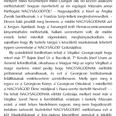
mellyért mind
Keszthelyen
mind
Csurgón
olly bő kézzel adakozni
méltóztatott? hogyan nyerhetett az én egyűgyű
Múzsám
annyi
Pártfogást NAGYSÁGODTÓL? – Nagyságodtól, a’ Kivel az Ángliai
Zsenik barátkoznak, ’s a’ Frantzia Szép-lelkek megtestvéresedtek. –
Eleven hálá pesdűlt meg bennem, a’ midőn NAGYSÁGODNAK azt
a’ Kegyes Ajánlását, hogy a’ Farsangról írott Heroicocomicumomat
kinyomtattatni méltóztatik, hallani szerentsém volt; de midőn
ennek belső mivoltát elgondolám, meghúnyászkodtam, és
sajnáltam hogy illy tsekély tárgyú ’s készűletű munkámnak lehetett
éppen szerentséje a’ NAGYSÁGOD’
Grátziájához
.
Illy szándékból fordítottam tehát a’
Virgilius
’
Georgiconját
, hogy
ö
s
mivel már
T
Rajnis Jósef
Úr a’ Bucolicát,
T
Kováts Jósef
Uram az
Aeneist lefordították, olvashassa a’ Magyar Nép az egész
Virgiliust
a’
maga’ nyelvén; mind pedig hogy NAGYSÁGODNAK méltóbb
próbámmal udvarolhassak, és ezt a’ Georgicon Institutumnak
felállításának emlékezetére szentelhessem. Melly igen meg is
egyez ez a’ Georgicon Könyv a’ Georgicon Oskolával, ’s mindkettő
a’ NAGYSÁGOD’ Élete’ módjával ’s Haza-szerte tiszteltt Nevével! – –
Ha tehát NAGYSÁGODNAK elébbi
Grátziája
, mellyet most már a’
Virgilius
’ Szent Neve is forróbbíthat, erántam ’s tsekély Múzsám
eránt, a’ mint telyes hiedelmem vagyon, meg nem fogyatkozott:
instálom
tartozott tisztelettel NAGYSÁGODAT, méltóztassa ezt a’
két Munkátskámat a’ köz-piatzra kisegélleni; annyival is inkább,