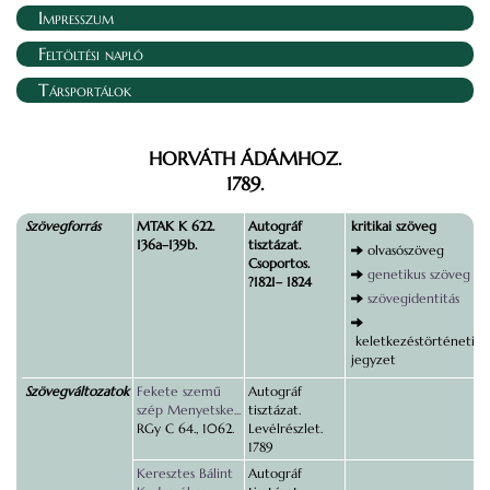
Impresszum
Feltöltési napló
Társportálok
HORVÁTH ÁDÁMHOZ.
1789.
Szövegforrás
MTAK K 622.
Autográf
kritikai szöveg
136a–139b.
tisztázat.
olvasószöveg
Csoportos.
genetikus szöveg
?1821– 1824
szövegidentitás
keletkezéstörténeti
jegyzet
Szövegváltozatok
Fekete szemű
Autográf
szép Menyetske...
tisztázat.
RGy C 64., 1062.
Levélrészlet.
1789
Keresztes Bálint
Autográf