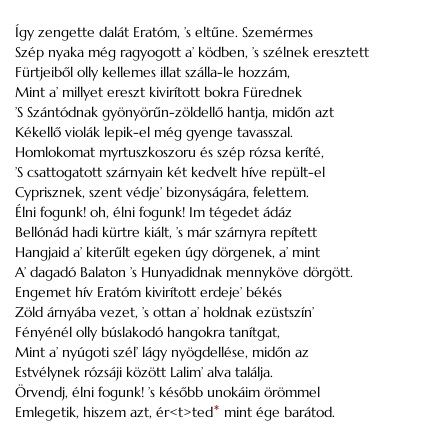
Így zengette dalát Eratóm, ’s eltűne. Szemérmes
Szép nyaka még ragyogott a’ ködben, ’s szélnek eresztett
Fürtjeiből olly kellemes illat szálla-le hozzám,
Mint a’ millyet ereszt kivirított bokra Fürednek
’S Szántódnak gyönyörűn-zöldellő hantja, midőn azt
Kékellő violák lepik-el még gyenge tavasszal.
Homlokomat myrtuszkoszoru és szép rózsa keríté,
’S csattogatott szárnyain két kedvelt híve repült-el
Cyprisznek, szent védje’ bizonyságára, felettem.
Élni fogunk! oh, élni fogunk! Im tégedet ádáz
Bellónád hadi kürtre kiált, ’s már szárnyra repített
Hangjaid a’ kiterűlt egeken úgy dörgenek, a’ mint
A’ dagadó Balaton ’s Hunyadidnak mennyköve dörgött.
Engemet hív Eratóm kivirított erdeje’ békés
Zöld árnyába vezet, ’s ottan a’ holdnak ezüstszín’
Fényénél olly búslakodó hangokra tanítgat,
Mint a’ nyúgoti szél’ lágy nyögdellése, midőn az
Estvélynek rózsáji között Lalim’ alva találja.
Örvendj, élni fogunk! ’s később unokáim örömmel
Emlegetik, hiszem azt, ér<t>ted
*
mint ége barátod.