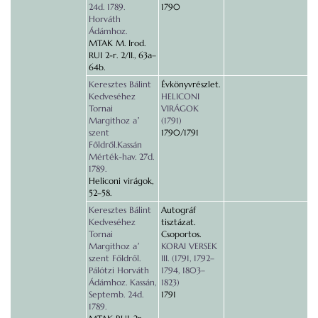
24d. 1789.
1790
Horváth
Ádámhoz.
MTAK M. Irod.
RUI 2-r. 2/II., 63a–
64b.
Keresztes Bálint
Évkönyvrészlet.
Kedveséhez
HELICONI
Tornai
VIRÁGOK
Margithoz aʼ
(1791)
szent
1790/1791
Főldről.Kassán
Mérték-hav. 27d.
1789.
Heliconi virágok,
52–58.
Keresztes Bálint
Autográf
Kedveséhez
tisztázat.
Tornai
Csoportos.
Margithoz aʼ
KORAI VERSEK
szent Főldről.
III. (1791, 1792–
Pálótzi Horváth
1794, 1803–
Ádámhoz. Kassán,
1823)
Septemb. 24d.
1791
1789.