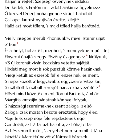
Karján a’ rejtett Szépség’ ösvényinek indúlsz;
Jer, kérlek, ’s Eratóm mit adott ajakimra figyelmezz.
Ő kedvel téged, noha gyenge virágit hajadból
Calliope, laurust nyujtván érette, kifejté.
Halld azt most tőlem, ’s majd tőled hallja barátnéd.
Melly inségbe merűlt <honnunk>, mivel Istene’ sírját
e’ hon
*
És a’ helyt, hol az élt, megholt, ’s mennyekbe repűlt-fel,
Elnyerni óhajtá <eggy fösvény és gyenge>
*
királyunk,
<’S új koronát víván koczkára vetette sajátját,
Hirdeti még most is sok pusztúlt környe hazánknak.
Megsiketűlt az eszesbb fél’ ellenzésinek, és ment,
’S népe között a’ leggyávább, eggyszerre Vitéz lön,
’S csábított ’s csábult seregét harczokba vezérlé.>
*
Hősei mind követék; ment Tornai Farkas is, ámbár
Margitja’ orczájin bánatnak könnyei folytak,
’S házassági szerelmeknek szent záloga, ’s első
Záloga, csak mostan kezdte éreztetni, hogy éled.
Nője felé, szép nője felé repdestenek égő
Gondolati, azt látta, azt hallotta, azt óhajtotta;
Azt és semmit mást, ’s egyebet nem semmit! Utána
Jajgatták Margitja’ nevét a’ Kármeli bérczek