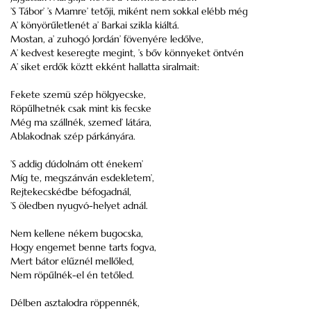
’S Tábor’ ’s Mamre’ tetőji, miként nem sokkal elébb még
A’ könyörűletlenét a’ Barkai szikla kiáltá.
Mostan, a’ zuhogó Jordán’ fövenyére ledőlve,
A’ kedvest keseregte megint, ’s bőv könnyeket öntvén
A’ siket erdők köztt ekként hallatta siralmait:
Fekete szemü szép hölgyecske,
Röpűlhetnék csak mint kis fecske
Még ma szállnék, szemed’ látára,
Ablakodnak szép párkányára.
’S addig dúdolnám ott énekem’
Míg te, megszánván esdekletem’,
Rejtekecskédbe béfogadnál,
’S öledben nyugvó-helyet adnál.
Nem kellene nékem bugocska,
Hogy engemet benne tarts fogva,
Mert bátor elűznél mellőled,
Nem röpűlnék-el én tetőled.
Délben asztalodra röppennék,