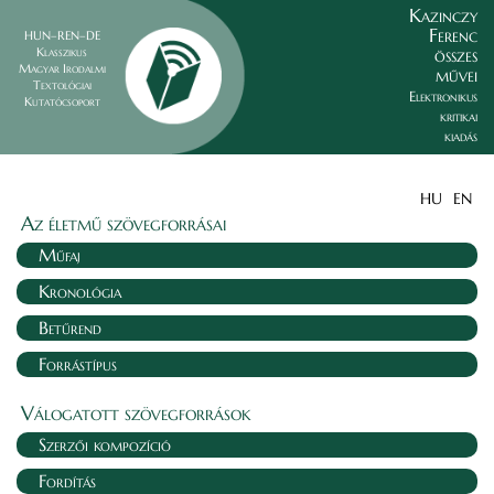
Kazinczy
Ferenc
HUN–REN–DE
összes
Klasszikus
Magyar Irodalmi
művei
Textológiai
Elektronikus
Kutatócsoport
kritikai
kiadás
HU
EN
Az életmű szövegforrásai
Műfaj
Kronológia
Betűrend
Forrástípus
Válogatott szövegforrások
Szerzői kompozíció
Fordítás