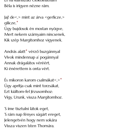
És ha klárisszád’ csókolhatnám
Béla is irígyen nézne rám.
Jaj! de<,> mint az árva <gerlicze,>
gilicze,
*
Úgy bujdosok én mostan nyögve,
Mert nekem szárnyaim nincsenek,
Kik szép Margitomhoz vigyenek.
András alatt
*
vérző buzgánnyal
Vívok mindennap a’ pogánnyal
Annak drágalátos véréért,
Ki énérettem is onta vért.
És mikoron karom csalmákat<,>
*
Úgy aprítja csak mint torzsákat,
Ezt kiáltom-fel Jézusomhoz:
Vígy, Urunk, vissza Margitomhoz.
’S íme tisztulni látok eget,
’S rám nap fényes súgárt ereget,
Jelengetvén hogy nem sokára
Vissza viszen Isten Thornára.