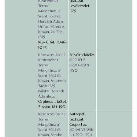
Kedveséhez
tisztázat.
Tornai
Levélrészlet.
Margithoz, aʼ
1789
Szent Főldről.
Horváth Ádám
Urhoz, Füredre.
Kassán, 24. 7br.
1789.
RGy C 64., 1046–
1047.
Keresztes Bálint
Folyóiratközlés.
Kedveséhez
ORPHEUS
Tornai
(1790–1792)
Márgithoz, aʼ
1790
Szent Főldről.
Kassán, Septemb.
24dik 1789.
Pálótzi Horváth
Ádámhoz.
Orpheus, I. kötet,
2. szám, 184–190.
Keresztes Bálint
Autográf
Tornai
tisztázat.
Margithoz aʼ
Csoportos.
Szent Főldről.
KORAI VERSEK
Kassán, Septbr.
II. (1790, 1791)