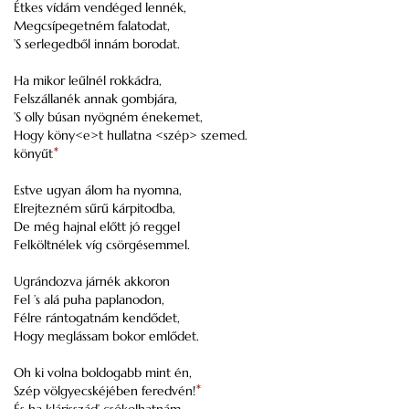
Étkes vídám vendéged lennék,
Megcsípegetném falatodat,
’S serlegedből innám borodat.
Ha mikor leűlnél rokkádra,
Felszállanék annak gombjára,
’S olly búsan nyögném énekemet,
Hogy köny<e>t hullatna <szép> szemed.
könyűt
*
Estve ugyan álom ha nyomna,
Elrejtezném sűrű kárpitodba,
De még hajnal előtt jó reggel
Felköltnélek víg csörgésemmel.
Ugrándozva járnék akkoron
Fel ’s alá puha paplanodon,
Félre rántogatnám kendődet,
Hogy meglássam bokor emlődet.
Oh ki volna boldogabb mint én,
Szép völgyecskéjében feredvén!
*