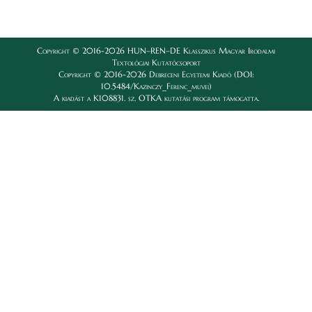
Copyright © 2016-2026 HUN–REN–DE Klasszikus Magyar Irodalmi
Textológiai Kutatócsoport
Copyright © 2016-2026 Debreceni Egyetemi Kiadó (DOI:
10.5484/Kazinczy_Ferenc_muvei)
A kiadást a K108831. sz. OTKA kutatási program támogatta.