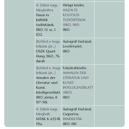
A’ Zsiboi nagy
Hírlapi közlés.
Megholtra.
HAZAI ÉS
Hazai és
KÜLFÖLDI
külföldi
TUDÓSÍTÁSOK
tudósítások,
(1810, 1815)
1810. 13. sz., I.
1810
102.
[Kétled e hogy
Autográf tisztázat.
lelkünk jár…]
Levélrészlet.
OSZK Quart.
1810
Hung. 960., 76.
darab
[Kétled e, hogy
Folyóiratközlés.
lelkünk jár…]
ANNALEN DER
Annalen der
LITERATUR UND
Literatur und
KUNST,
Kunst,
INTELLIGENZBLATT
Intelligenzblatt,
(1810)
1810. június, II.
1810
517–518.
A’ Zsibói nagy
Autográf tisztázat.
Megholt.
Csoportos.
MTAK K 633/III.
PANDEKTÁK
151a.
1810–1811