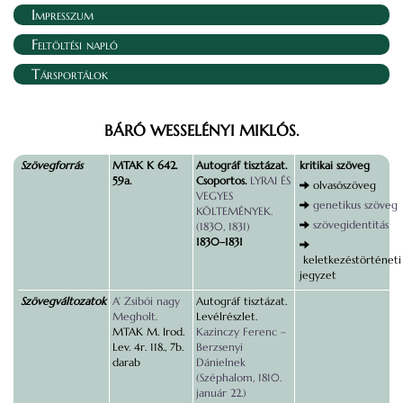
Impresszum
Feltöltési napló
Társportálok
BÁRÓ WESSELÉNYI MIKLÓS.
Szövegforrás
MTAK K 642.
Autográf tisztázat.
kritikai szöveg
59a.
Csoportos.
LYRAI ÉS
olvasószöveg
VEGYES
genetikus szöveg
KÖLTEMÉNYEK.
szövegidentitás
(1830, 1831)
1830–1831
keletkezéstörténeti
jegyzet
Szövegváltozatok
A’ Zsibói nagy
Autográf tisztázat.
Megholt.
Levélrészlet.
MTAK M. Irod.
Kazinczy Ferenc –
Lev. 4r. 118., 7b.
Berzsenyi
darab
Dánielnek
(Széphalom, 1810.
január 22.)