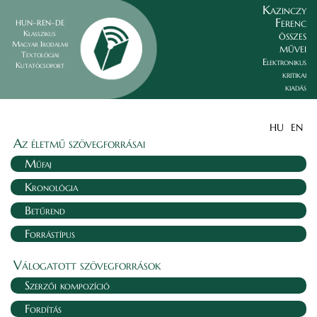
Kazinczy
Ferenc
HUN–REN–DE
összes
Klasszikus
Magyar Irodalmi
művei
Textológiai
Elektronikus
Kutatócsoport
kritikai
kiadás
HU
EN
Az életmű szövegforrásai
Műfaj
Kronológia
Betűrend
Forrástípus
Válogatott szövegforrások
Szerzői kompozíció
Fordítás