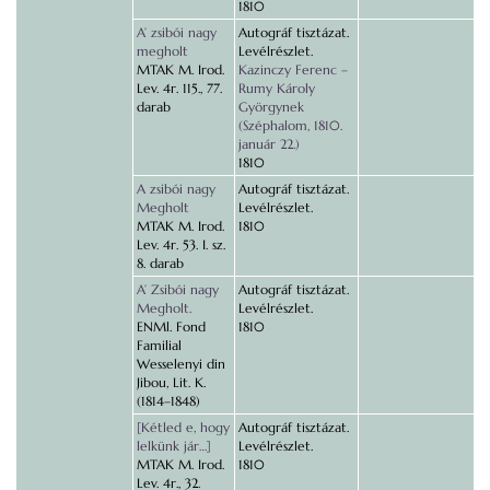
1810
A’ zsibói nagy
Autográf tisztázat.
megholt
Levélrészlet.
MTAK M. Irod.
Kazinczy Ferenc –
Lev. 4r. 115., 77.
Rumy Károly
darab
Györgynek
(Széphalom, 1810.
január 22.)
1810
A zsibói nagy
Autográf tisztázat.
Megholt
Levélrészlet.
MTAK M. Irod.
1810
Lev. 4r. 53. I. sz.
8. darab
A’ Zsibói nagy
Autográf tisztázat.
Megholt.
Levélrészlet.
ENMl. Fond
1810
Familial
Wesselenyi din
Jibou, Lit. K.
(1814–1848)
[Kétled e, hogy
Autográf tisztázat.
lelkünk jár…]
Levélrészlet.
MTAK M. Irod.
1810
Lev. 4r., 32.