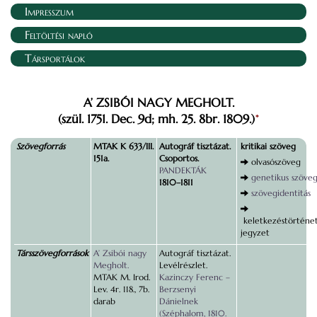
Impresszum
Feltöltési napló
Társportálok
A’ ZSIBÓI NAGY MEGHOLT.
(szül. 1751. Dec. 9d; mh. 25. 8br. 1809.)
*
Szövegforrás
MTAK K 633/III.
Autográf tisztázat.
kritikai szöveg
151a.
Csoportos.
olvasószöveg
PANDEKTÁK
genetikus szöve
1810–1811
szövegidentitás
keletkezéstörténet
jegyzet
Társszövegforrások
A’ Zsibói nagy
Autográf tisztázat.
Megholt.
Levélrészlet.
MTAK M. Irod.
Kazinczy Ferenc –
Lev. 4r. 118., 7b.
Berzsenyi
darab
Dánielnek
(Széphalom, 1810.