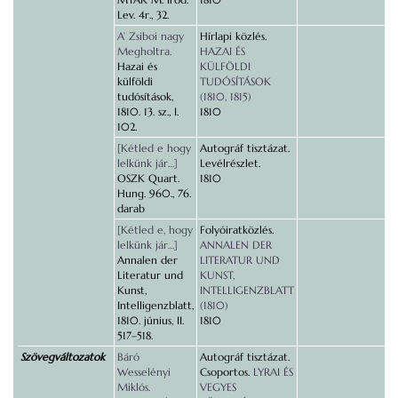
Lev. 4r., 32.
A’ Zsiboi nagy
Hírlapi közlés.
Megholtra.
HAZAI ÉS
Hazai és
KÜLFÖLDI
külföldi
TUDÓSÍTÁSOK
tudósítások,
(1810, 1815)
1810. 13. sz., I.
1810
102.
[Kétled e hogy
Autográf tisztázat.
lelkünk jár…]
Levélrészlet.
OSZK Quart.
1810
Hung. 960., 76.
darab
[Kétled e, hogy
Folyóiratközlés.
lelkünk jár…]
ANNALEN DER
Annalen der
LITERATUR UND
Literatur und
KUNST,
Kunst,
INTELLIGENZBLATT
Intelligenzblatt,
(1810)
1810. június, II.
1810
517–518.
Szövegváltozatok
Báró
Autográf tisztázat.
Wesselényi
Csoportos.
LYRAI ÉS
Miklós.
VEGYES