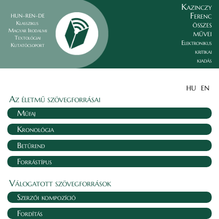
Kazinczy
Ferenc
HUN–REN–DE
összes
Klasszikus
Magyar Irodalmi
művei
Textológiai
Elektronikus
Kutatócsoport
kritikai
kiadás
HU
EN
Az életmű szövegforrásai
Műfaj
Kronológia
Betűrend
Forrástípus
Válogatott szövegforrások
Szerzői kompozíció
Fordítás