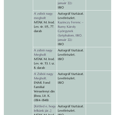
január 22.)
1810
A’ zsibói nagy
Autográf tisztázat.
megholt
Levélrészlet.
MTAK M. Irod.
Kazinczy Ferenc –
Lev. 4r. 115., 77.
Rumy Károly
darab
Györgynek
(Széphalom, 1810.
január 22.)
1810
A zsibói nagy
Autográf tisztázat.
Megholt
Levélrészlet.
MTAK M. Irod.
1810
Lev. 4r. 53. I. sz.
8. darab
A’ Zsibói nagy
Autográf tisztázat.
Megholt.
Levélrészlet.
ENMl. Fond
1810
Familial
Wesselenyi din
Jibou, Lit. K.
(1814–1848)
[Kétled e, hogy
Autográf tisztázat.
lelkünk jár…]
Levélrészlet.
MTAK M. Irod.
1810