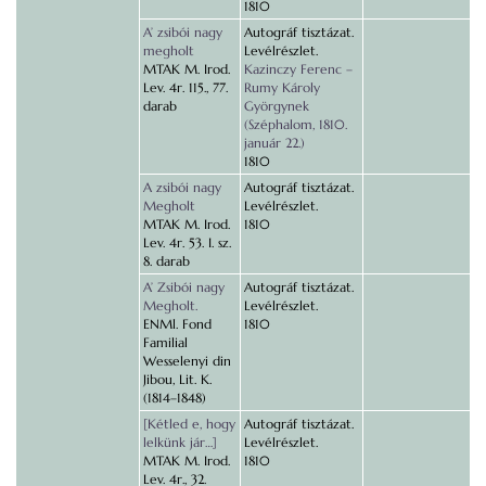
1810
A’ zsibói nagy
Autográf tisztázat.
megholt
Levélrészlet.
MTAK M. Irod.
Kazinczy Ferenc –
Lev. 4r. 115., 77.
Rumy Károly
darab
Györgynek
(Széphalom, 1810.
január 22.)
1810
A zsibói nagy
Autográf tisztázat.
Megholt
Levélrészlet.
MTAK M. Irod.
1810
Lev. 4r. 53. I. sz.
8. darab
A’ Zsibói nagy
Autográf tisztázat.
Megholt.
Levélrészlet.
ENMl. Fond
1810
Familial
Wesselenyi din
Jibou, Lit. K.
(1814–1848)
[Kétled e, hogy
Autográf tisztázat.
lelkünk jár…]
Levélrészlet.
MTAK M. Irod.
1810
Lev. 4r., 32.