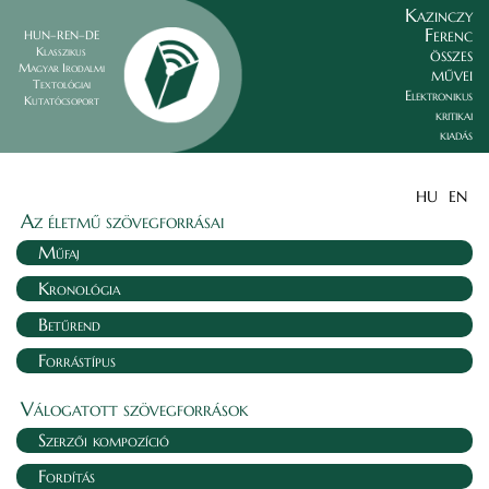
Kazinczy
Ferenc
HUN–REN–DE
összes
Klasszikus
Magyar Irodalmi
művei
Textológiai
Elektronikus
Kutatócsoport
kritikai
kiadás
HU
EN
Az életmű szövegforrásai
Műfaj
Kronológia
Betűrend
Forrástípus
Válogatott szövegforrások
Szerzői kompozíció
Fordítás