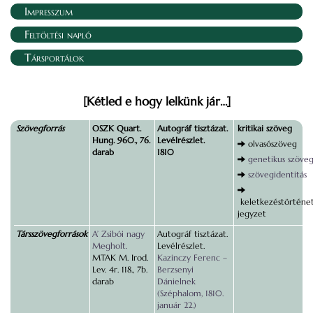
Impresszum
Feltöltési napló
Társportálok
[Kétled e hogy lelkünk jár…]
Szövegforrás
OSZK Quart.
Autográf tisztázat.
kritikai szöveg
Hung. 960., 76.
Levélrészlet.
olvasószöveg
darab
1810
genetikus szöve
szövegidentitás
keletkezéstörténet
jegyzet
Társszövegforrások
A’ Zsibói nagy
Autográf tisztázat.
Megholt.
Levélrészlet.
MTAK M. Irod.
Kazinczy Ferenc –
Lev. 4r. 118., 7b.
Berzsenyi
darab
Dánielnek
(Széphalom, 1810.
január 22.)