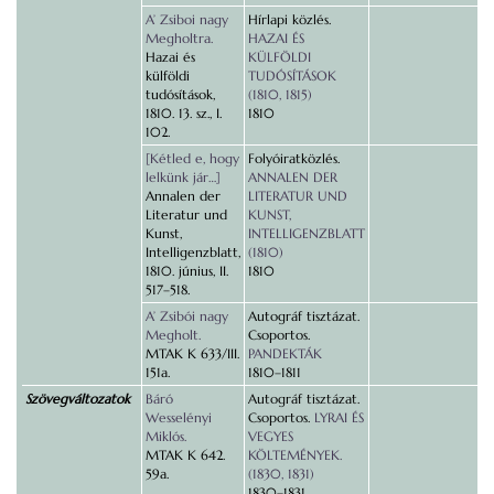
A’ Zsiboi nagy
Hírlapi közlés.
Megholtra.
HAZAI ÉS
Hazai és
KÜLFÖLDI
külföldi
TUDÓSÍTÁSOK
tudósítások,
(1810, 1815)
1810. 13. sz., I.
1810
102.
[Kétled e, hogy
Folyóiratközlés.
lelkünk jár…]
ANNALEN DER
Annalen der
LITERATUR UND
Literatur und
KUNST,
Kunst,
INTELLIGENZBLATT
Intelligenzblatt,
(1810)
1810. június, II.
1810
517–518.
A’ Zsibói nagy
Autográf tisztázat.
Megholt.
Csoportos.
MTAK K 633/III.
PANDEKTÁK
151a.
1810–1811
Szövegváltozatok
Báró
Autográf tisztázat.
Wesselényi
Csoportos.
LYRAI ÉS
Miklós.
VEGYES
MTAK K 642.
KÖLTEMÉNYEK.
59a.
(1830, 1831)
1830–1831