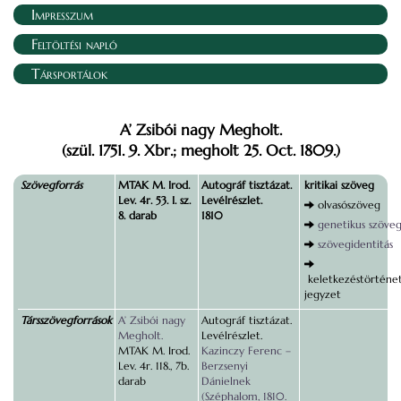
Impresszum
Feltöltési napló
Társportálok
A’ Zsibói nagy Megholt.
(szül. 1751. 9. Xbr.; megholt 25. Oct. 1809.)
Szövegforrás
MTAK M. Irod.
Autográf tisztázat.
kritikai szöveg
Lev. 4r. 53. I. sz.
Levélrészlet.
olvasószöveg
8. darab
1810
genetikus szöve
szövegidentitás
keletkezéstörténet
jegyzet
Társszövegforrások
A’ Zsibói nagy
Autográf tisztázat.
Megholt.
Levélrészlet.
MTAK M. Irod.
Kazinczy Ferenc –
Lev. 4r. 118., 7b.
Berzsenyi
darab
Dánielnek
(Széphalom, 1810.