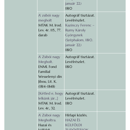
január 22.)
1810
A’ zsibói nagy
Autográf tisztázat.
megholt
Levélrészlet.
MTAK M. Irod.
Kazinczy Ferenc –
Lev. 4r. 115., 77.
Rumy Károly
darab
Györgynek
(Széphalom, 1810.
január 22.)
1810
A’ Zsibói nagy
Autográf tisztázat.
Megholt.
Levélrészlet.
ENMl. Fond
1810
Familial
Wesselenyi din
Jibou, Lit. K.
(1814–1848)
[Kétled e, hogy
Autográf tisztázat.
lelkünk jár…]
Levélrészlet.
MTAK M. Irod.
1810
Lev. 4r., 32.
A’ Zsiboi nagy
Hírlapi közlés.
Megholtra.
HAZAI ÉS
Hazai és
KÜLFÖLDI
külföldi
TUDÓSÍTÁSOK