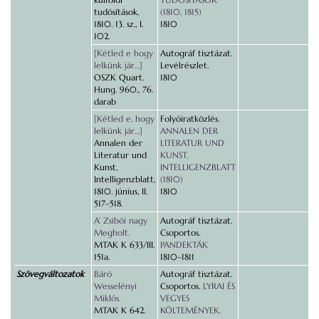
tudósítások,
(1810, 1815)
1810. 13. sz., I.
1810
102.
[Kétled e hogy
Autográf tisztázat.
lelkünk jár…]
Levélrészlet.
OSZK Quart.
1810
Hung. 960., 76.
darab
[Kétled e, hogy
Folyóiratközlés.
lelkünk jár…]
ANNALEN DER
Annalen der
LITERATUR UND
Literatur und
KUNST,
Kunst,
INTELLIGENZBLATT
Intelligenzblatt,
(1810)
1810. június, II.
1810
517–518.
A’ Zsibói nagy
Autográf tisztázat.
Megholt.
Csoportos.
MTAK K 633/III.
PANDEKTÁK
151a.
1810–1811
Szövegváltozatok
Báró
Autográf tisztázat.
Wesselényi
Csoportos.
LYRAI ÉS
Miklós.
VEGYES
MTAK K 642.
KÖLTEMÉNYEK.