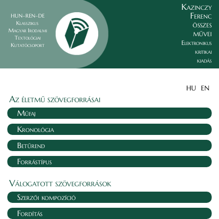
Kazinczy
Ferenc
HUN–REN–DE
összes
Klasszikus
Magyar Irodalmi
művei
Textológiai
Elektronikus
Kutatócsoport
kritikai
kiadás
HU
EN
Az életmű szövegforrásai
Műfaj
Kronológia
Betűrend
Forrástípus
Válogatott szövegforrások
Szerzői kompozíció
Fordítás